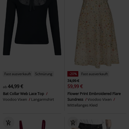
Fast ausverkauft
Schnürung
-20%
Fast ausverkauft
74,99 €
44,99 €
59,99 €
ab
Bat Collar Web Lace Top
Flower Print Embroidered Flare
Voodoo Vixen
Langarmshirt
Sundress
Voodoo Vixen
Mittellanges Kleid