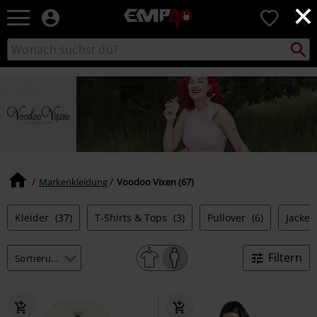
×
EMP
0
Merchandise
-
Packst
Katalog
suchen
Fanartikel
durchsuchen
Shop
für
Rock
&
Entertainment
Markenkleidung
Voodoo Vixen (67)
Kleider
(37)
T-Shirts & Tops
(3)
Pullover
(6)
Jacke
Filtern