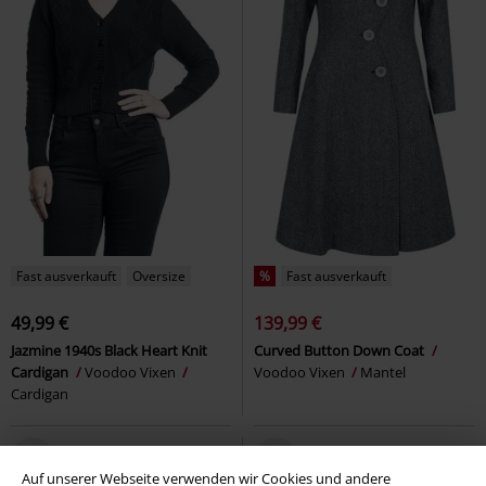
Fast ausverkauft
Oversize
%
Fast ausverkauft
49,99 €
139,99 €
Jazmine 1940s Black Heart Knit
Curved Button Down Coat
Cardigan
Voodoo Vixen
Voodoo Vixen
Mantel
Cardigan
Auf unserer Webseite verwenden wir Cookies und andere