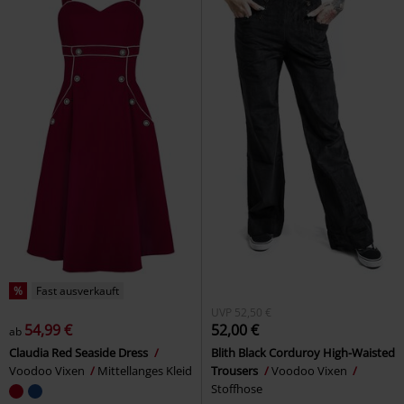
%
Fast ausverkauft
UVP
52,50 €
54,99 €
52,00 €
ab
Claudia Red Seaside Dress
Blith Black Corduroy High-Waisted
Voodoo Vixen
Mittellanges Kleid
Trousers
Voodoo Vixen
Stoffhose