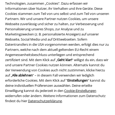
Technologien, zusammen „Cookies“. Dazu erfassen wir
Informationen über Nutzer, ihr Verhalten und ihre Geräte. Diese
Cookies stammen zum Teil von uns selbst und zum Teil von unseren
Partnern. Wir und unsere Partner nutzen Cookies, um unsere
Webseite zuverlässig und sicher zu halten, zur Verbesserung und
Personalisierung unseres Shops, zur Analyse und zu
Marketingzwecken (z. B. personalisierte Anzeigen) auf unserer
Webseite, Social Media und auf Drittwebseiten. Sofern
Datentransfers in die USA vorgenommen werden, erfolgt dies nur zu
Partnern, welche nach dem aktuell geltenden EU-Recht einem
Angemessenheitsbeschluss unterliegen und entsprechend
zertifiziert sind. Mit dem Klick auf „
Geht klar!
“ willigst du ein, dass wir
und unsere Partner Cookies nutzen können. Alternativ kannst du
der Verwendung von Cookies auch nicht zustimmen, klicke hierzu
auf „
Alle ablehnen
“ – in diesem Fall verwenden wir lediglich
erforderliche Cookies. Mit dem Klick auf "
Einstellungen
" kannst du
Fast ausverkauft
Auch in Plus Size
-32%
Fast ausverkauft
deine individuellen Präferenzen auswählen. Deine erteilte
UVP
59,00 €
UVP
149,00 €
Einwilligung kannst du jederzeit in den
Cookie-Einstellungen
57,99 €
99,99 €
widerrufen oder ändern. Weitere Informationen zum Datenschutz
Toyin Overall Herringbone Flared
Houndstooth Faux Fur Trim Coat
findest du hier
Datenschutzerklärung
.
Skirt
Voodoo Vixen
Voodoo Vixen
Mantel
Mittellanger Rock