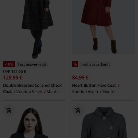
-10%
Fast ausverkauft
%
Fast ausverkauft
UVP
145,00 €
129,99 €
84,99 €
Double Breasted Collared Check
Heart Button Flare Coat
Coat
Voodoo Vixen
Mantel
Voodoo Vixen
Mantel