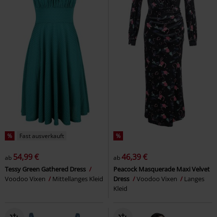
%
Fast ausverkauft
%
54,99 €
46,39 €
ab
ab
Tessy Green Gathered Dress
Peacock Masquerade Maxi Velvet
Voodoo Vixen
Mittellanges Kleid
Dress
Voodoo Vixen
Langes
Kleid