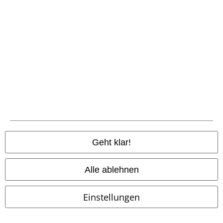
Geht klar!
Alle ablehnen
Fast ausverkauft
Schmuckelement
Fast ausverkauft
Einstellungen
UVP
149,00 €
69,99 €
144,99 €
ab