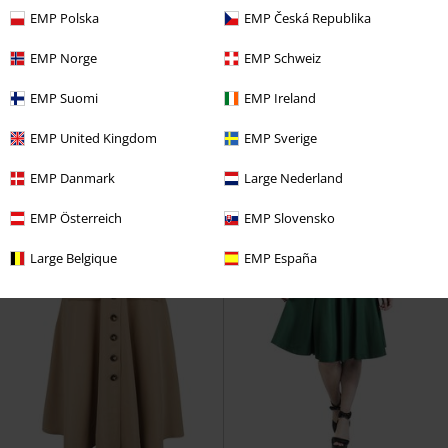
EMP Polska
EMP Česká Republika
59,99 €
54,99 €
Spider Web Lace Pencil Dress
Moon Phase Cat Emb Cardigan
EMP Norge
EMP Schweiz
Voodoo Vixen
Mittellanges Kleid
Voodoo Vixen
Cardigan
EMP Suomi
EMP Ireland
EMP United Kingdom
EMP Sverige
EMP Danmark
Large Nederland
EMP Österreich
EMP Slovensko
Large Belgique
EMP España