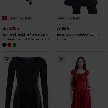
%
Fast ausverkauft
Fast ausverkauft
UVP
79,00 €
54,99 €
77,99 €
ab
Gathered Neckline Flare Dress
Susan Coat
Voodoo Vixen
Voodoo Vixen
Mittellanges Kleid
Kurzmantel