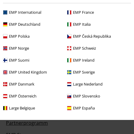
Angebote für dich
EMP International
EMP France
Magazin
EMP Deutschland
EMP Italia
Gewinnspiele
EMP Polska
EMP Česká Republika
EMP Gutscheine bestellen
EMP Norge
EMP Schweiz
EMP Backstage Club
EMP Suomi
EMP Ireland
Studentenrabatt
EMP United Kingdom
EMP Sverige
EMP Danmark
Large Nederland
EMP Österreich
EMP Slovensko
Über EMP
Large Belgique
EMP España
EMP Events
Partnerprogramm