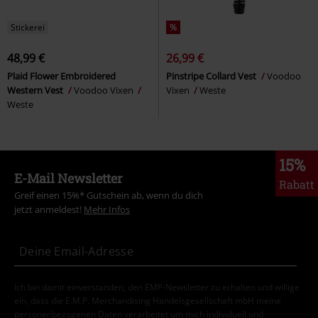
Stickerei
%
48,99 €
26,99 €
Plaid Flower Embroidered
Pinstripe Collard Vest
Voodoo
Western Vest
Voodoo Vixen
Vixen
Weste
Weste
15%
E-Mail Newsletter
Rabatt
Greif einen 15%* Gutschein ab, wenn du dich
jetzt anmeldest!
Mehr Infos
Ich bin damit einverstanden, den EMP-Newsletter zu erhalten und willige
ein, dass die E.M.P. Merchandising Handelsgesellschaft mbH meine
personenbezogenen Daten verarbeitet um mich individuell und