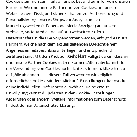
Cookies stammen zum Teil von uns selbst und zum Teil von unseren
Partnern. Wir und unsere Partner nutzen Cookies, um unsere
AGB
Webseite zuverlässig und sicher zu halten, zur Verbesserung und
Personalisierung unseres Shops, zur Analyse und zu
Impressum
Marketingzwecken (z. B. personalisierte Anzeigen) auf unserer
Webseite, Social Media und auf Drittwebseiten. Sofern
Datenschutz
Datentransfers in die USA vorgenommen werden, erfolgt dies nur zu
Partnern, welche nach dem aktuell geltenden EU-Recht einem
Entsorgung und Umweltschutz
Angemessenheitsbeschluss unterliegen und entsprechend
zertifiziert sind. Mit dem Klick auf „
Geht klar!
“ willigst du ein, dass wir
und unsere Partner Cookies nutzen können. Alternativ kannst du
Konformitätserklärung
der Verwendung von Cookies auch nicht zustimmen, klicke hierzu
auf „
Alle ablehnen
“ – in diesem Fall verwenden wir lediglich
Information zur Barrierefreiheit
erforderliche Cookies. Mit dem Klick auf "
Einstellungen
" kannst du
deine individuellen Präferenzen auswählen. Deine erteilte
Cookie-Einstellungen
Einwilligung kannst du jederzeit in den
Cookie-Einstellungen
widerrufen oder ändern. Weitere Informationen zum Datenschutz
Vertrag widerrufen
findest du hier
Datenschutzerklärung
.
Alle Preise inkl. gesetzlicher Mehrwertsteuer, zzgl.
Versandkosten
© 1986-2026 E.M.P. Merchandising HGmbH