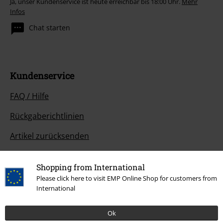
Ja, unser Kundenservice ist heute erreichbar bis 18:00 Uhr.
Mehr
Infos
Chat starten
Kundenservice
FAQ / Hilfe
Rückgaberichtlinien
Artikel zurücksenden
Größentabelle
Shopping from International
BSC Mitgliedschaft kündigen
Please click here to visit EMP Online Shop for customers from
International
Zahlungsarten
Ok