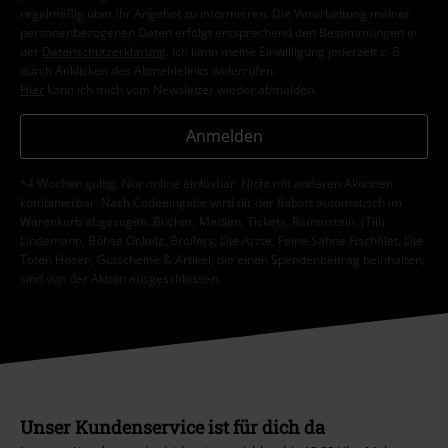
regelmäßig über ihr Angebot zu informieren. Die Verarbeitung meiner
personenbezogenen Daten erfolgt entsprechend den Bestimmungen in
der
Datenschutzerklärung
. Ich kann meine Einwilligung jederzeit z. B.
durch Anklicken des Abmeldelinks widerrufen.
Hier
kann ich mich vom Newsletter wieder abmelden.
Anmelden
*4 Wochen gültig. Nur online einlösbar. Nicht mit anderen Aktionen
kombinierbar. Nach Codeeingabe wird dir der Rabatt automatisch im
Warenkorb abgezogen. Bücher, Medien, Tickets, Rammstein, (Till)
Lindemann, Böhse Onkelz, Broilers, Die Ärzte, Feine Sahne Fischfilet, Die
Toten Hosen, Gutscheine & Artikel, die einen Spendenbeitrag beinhalten,
sind von der Aktion ausgeschlossen.
Unser Kundenservice ist für dich da