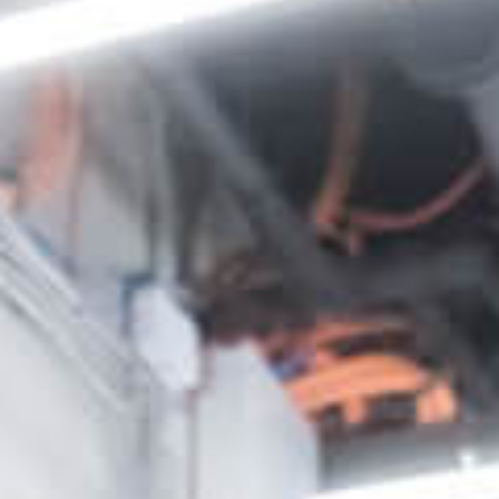
Human Resources
IT
Logistik
Marketing & Sales
Purchase & Procurement
Stores
Studierende & Praktikanten