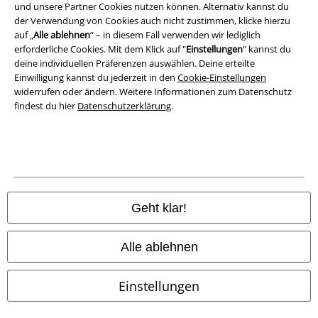
und unsere Partner Cookies nutzen können. Alternativ kannst du
der Verwendung von Cookies auch nicht zustimmen, klicke hierzu
Unsere Teams
auf „
Alle ablehnen
“ – in diesem Fall verwenden wir lediglich
erforderliche Cookies. Mit dem Klick auf "
Einstellungen
" kannst du
Auf welchem Fachgebiet Du auch Profi bist, bei uns warten viele
deine individuellen Präferenzen auswählen. Deine erteilte
Einwilligung kannst du jederzeit in den
Cookie-Einstellungen
spannende Aufgaben auf Dich. Ob im Sales & Marketing, in der IT, im
widerrufen oder ändern. Weitere Informationen zum Datenschutz
Produktmanagement oder im Controlling – bei uns wirst Du Teil von
findest du hier
Datenschutzerklärung
.
etwas ganz Großem, in dem jeder Einzelne zählt und wertgeschätzt
wird. Wir suchen Crewmitglieder, die neugierig und mutig genug
sind, sich auch großen Herausforderungen zu stellen!
Geht klar!
Alle ablehnen
Einstellungen
Job suchen
Ausbildung &