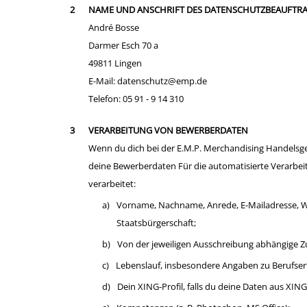
NAME UND ANSCHRIFT DES DATENSCHUTZBEAUFTR
André Bosse
Darmer Esch 70 a
49811 Lingen
E-Mail: datenschutz@emp.de
Telefon: 05 91 - 9 14 310
VERARBEITUNG VON BEWERBERDATEN
Wenn du dich bei der E.M.P. Merchandising Handelsges
deine Bewerberdaten Für die automatisierte Verarb
verarbeitet:
a)
Vorname, Nachname, Anrede, E-Mailadresse, 
Staatsbürgerschaft;
b)
Von der jeweiligen Ausschreibung abhängige Zu
c)
Lebenslauf, insbesondere Angaben zu Berufse
d)
Dein XING-Profil, falls du deine Daten aus XING