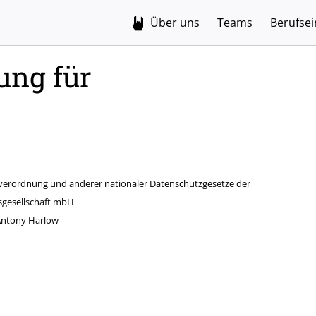
Über uns
Teams
Berufsei
ung für
verordnung und anderer nationaler Datenschutzgesetze der
lsgesellschaft mbH
 Antony Harlow