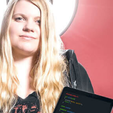
Human Resources
IT
Logistik
Marketing & Sales
Purchase & Procurement
Stores
Studierende & Praktikanten