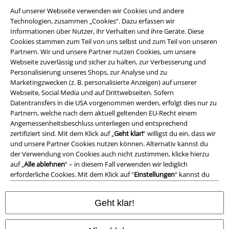
Auf unserer Webseite verwenden wir Cookies und andere
Technologien, zusammen „Cookies“. Dazu erfassen wir
Informationen über Nutzer, ihr Verhalten und ihre Geräte. Diese
Cookies stammen zum Teil von uns selbst und zum Teil von unseren
Partnern. Wir und unsere Partner nutzen Cookies, um unsere
Webseite zuverlässig und sicher zu halten, zur Verbesserung und
Personalisierung unseres Shops, zur Analyse und zu
Marketingzwecken (z. B. personalisierte Anzeigen) auf unserer
Webseite, Social Media und auf Drittwebseiten. Sofern
Datentransfers in die USA vorgenommen werden, erfolgt dies nur zu
Partnern, welche nach dem aktuell geltenden EU-Recht einem
Angemessenheitsbeschluss unterliegen und entsprechend
zertifiziert sind. Mit dem Klick auf „
Geht klar!
“ willigst du ein, dass wir
und unsere Partner Cookies nutzen können. Alternativ kannst du
der Verwendung von Cookies auch nicht zustimmen, klicke hierzu
auf „
Alle ablehnen
“ – in diesem Fall verwenden wir lediglich
erforderliche Cookies. Mit dem Klick auf "
Einstellungen
" kannst du
Alle Teams
deine individuellen Präferenzen auswählen. Deine erteilte
Einwilligung kannst du jederzeit in den
Cookie-Einstellungen
Geht klar!
IT
widerrufen oder ändern. Weitere Informationen zum Datenschutz
findest du hier
Datenschutzerklärung
.
»Wenn Du an das glaubst, was Du tust.«