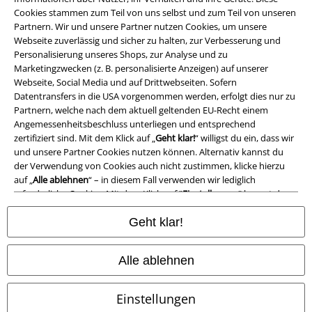
Cookies stammen zum Teil von uns selbst und zum Teil von unseren
Partnern. Wir und unsere Partner nutzen Cookies, um unsere
Webseite zuverlässig und sicher zu halten, zur Verbesserung und
Personalisierung unseres Shops, zur Analyse und zu
Marketingzwecken (z. B. personalisierte Anzeigen) auf unserer
Webseite, Social Media und auf Drittwebseiten. Sofern
Datentransfers in die USA vorgenommen werden, erfolgt dies nur zu
Partnern, welche nach dem aktuell geltenden EU-Recht einem
Angemessenheitsbeschluss unterliegen und entsprechend
zertifiziert sind. Mit dem Klick auf „
Geht klar!
“ willigst du ein, dass wir
und unsere Partner Cookies nutzen können. Alternativ kannst du
der Verwendung von Cookies auch nicht zustimmen, klicke hierzu
auf „
Alle ablehnen
“ – in diesem Fall verwenden wir lediglich
erforderliche Cookies. Mit dem Klick auf "
Einstellungen
" kannst du
deine individuellen Präferenzen auswählen. Deine erteilte
Einwilligung kannst du jederzeit in den
Geht klar!
Cookie-Einstellungen
Berufseinstieg bei EMP
widerrufen oder ändern. Weitere Informationen zum Datenschutz
findest du hier
Datenschutzerklärung
.
Alle ablehnen
Abschluss in der Tasche und top motiviert? Du kannst es kaum
erwarten, Dein gelerntes Wissen in der Praxis umzusetzen und im
Einstellungen
Job jetzt richtig durchzustarten? Dann bist Du bei uns genau richtig.