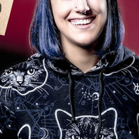
Human Resources
IT
Logistik
Marketing & Sales
Purchase & Procurement
Stores
Studierende & Praktikanten