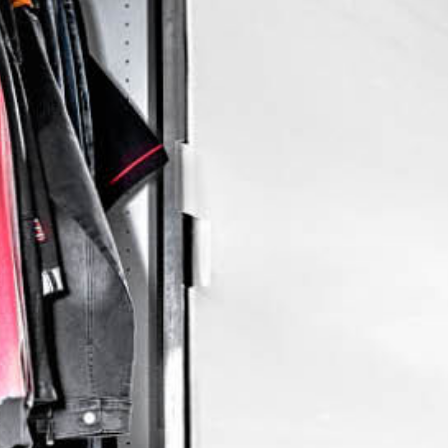
Human Resources
IT
Logistik
Marketing & Sales
Purchase & Procurement
Stores
Studierende & Praktikanten