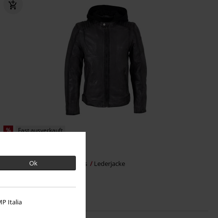
%
Fast ausverkauft
179,99 €
ab
Ok
MMHiran SlimFit
Mauritius
Lederjacke
P Italia