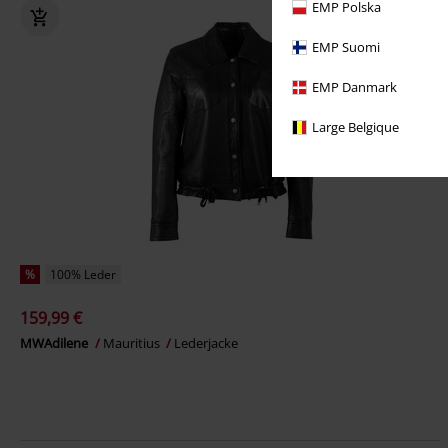
EMP Polska
EMP Suomi
EMP Danmark
Large Belgique
%
100% Leder
159,99 €
MWAdilene
Mauritius
Lederjacke