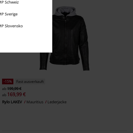
P Schweiz
P Sverige
P Slovensko
-15%
Fast ausverkauft
ab
199,99 €
169,99 €
ab
Rylo LAKEV
Mauritius
Lederjacke