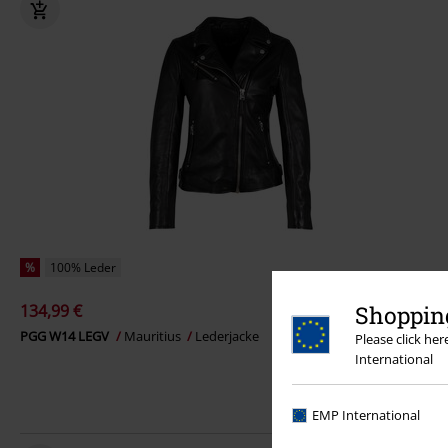
%
100% Leder
134,99 €
Shopping
PGG W14 LEGV
Mauritius
Lederjacke
Please click he
International
EMP International