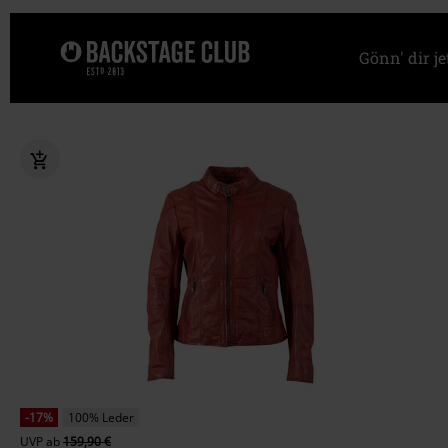
Gönn' dir j
-17%
100% Leder
UVP
ab
159,90 €