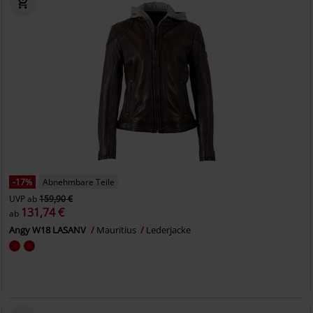
-17%
Abnehmbare Teile
UVP
ab
159,90 €
131,74 €
ab
Angy W18 LASANV
Mauritius
Lederjacke