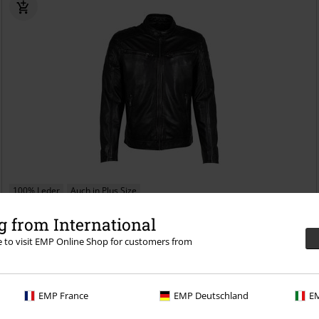
100% Leder
Auch in Plus Size
199,99 €
 from International
ab
GB Derry Laorv
Mauritius
Lederjacke
re to visit EMP Online Shop for customers from
EMP France
EMP Deutschland
EM