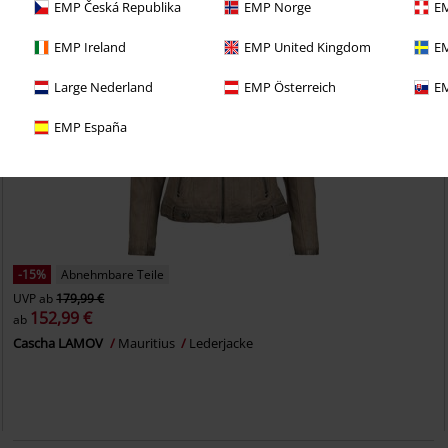
EMP Česká Republika
EMP Norge
EM
EMP Ireland
EMP United Kingdom
EM
Large Nederland
EMP Österreich
EM
EMP España
-15%
Abnehmbare Teile
UVP
ab
179,99 €
152,99 €
ab
Cascha LAMOV
Mauritius
Lederjacke