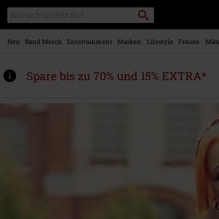
Zum
Packstation
Katalog
Hauptinhalt
suchen
durchsuchen
springen
Neu
Band Merch
Entertainment
Marken
Lifestyle
Frauen
Män
Spare bis zu 70% und 15% EXTRA*