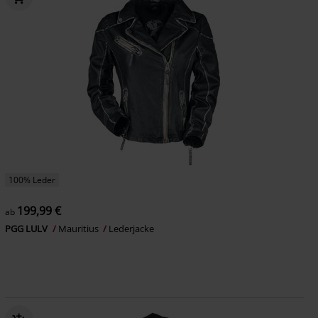
100% Leder
199,99 €
ab
PGG LULV
Mauritius
Lederjacke