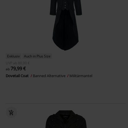
Exklusiv
Auch in Plus Size
UVP
ab
80,00 €
79,99 €
ab
Dovetail Coat
Banned Alternative
Militärmantel