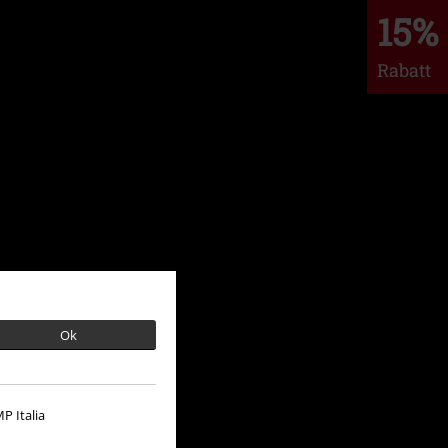
15%
Rabatt
Ok
P Italia