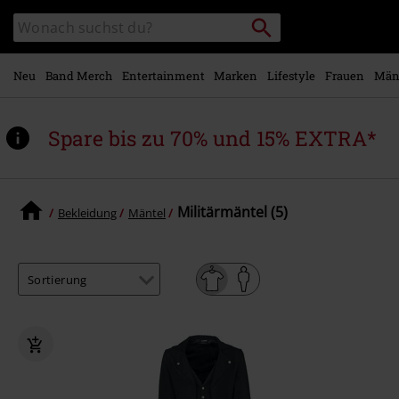
Zum
Packstation
Katalog
Hauptinhalt
suchen
durchsuchen
springen
Neu
Band Merch
Entertainment
Marken
Lifestyle
Frauen
Män
Spare bis zu 70% und 15% EXTRA*
Militärmäntel (5)
Bekleidung
Mäntel