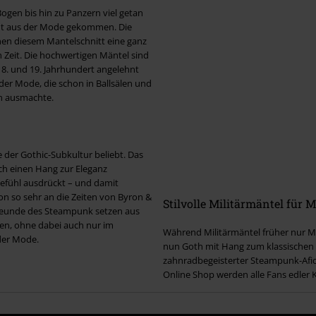
ogen bis hin zu Panzern viel getan
cht aus der Mode gekommen. Die
hen diesem Mantelschnitt eine ganz
 Zeit. Die hochwertigen Mäntel sind
8. und 19. Jahrhundert angelehnt
er Mode, die schon in Ballsälen und
n ausmachte.
e der Gothic-Subkultur beliebt. Das
urch einen Hang zur Eleganz
gefühl ausdrückt – und damit
on so sehr an die Zeiten von Byron &
Stilvolle Militärmäntel für
Freunde des Steampunk setzen aus
rken, ohne dabei auch nur im
Während Militärmäntel früher nur Mä
der Mode.
nun Goth mit Hang zum klassischen Ch
zahnradbegeisterter Steampunk-Afic
Online Shop werden alle Fans edler K