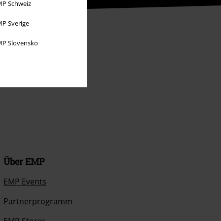
P Schweiz
P Sverige
P Slovensko
Über EMP
EMP Events
Partnerprogramm