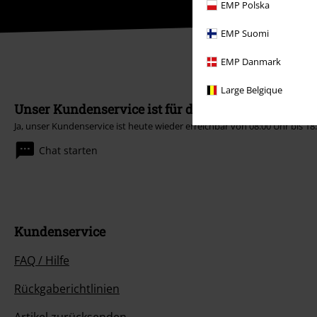
EMP Polska
EMP Suomi
EMP Danmark
Large Belgique
Unser Kundenservice ist für dich da
Ja, unser Kundenservice ist heute wieder erreichbar von 08:00 Uhr bis 18
Chat starten
Kundenservice
FAQ / Hilfe
Rückgaberichtlinien