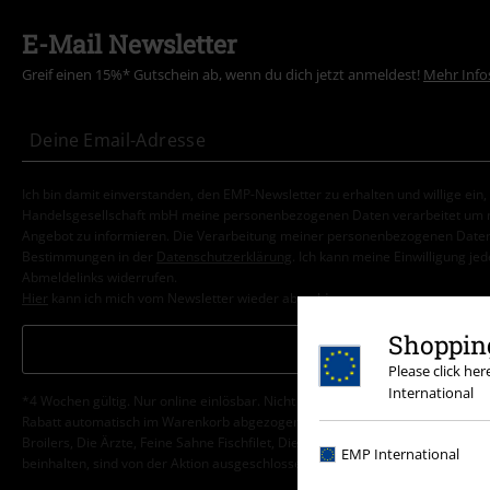
E-Mail Newsletter
Greif einen 15%* Gutschein ab, wenn du dich jetzt anmeldest!
Mehr Info
Ich bin damit einverstanden, den EMP-Newsletter zu erhalten und willige ein
Handelsgesellschaft mbH meine personenbezogenen Daten verarbeitet um mi
Angebot zu informieren. Die Verarbeitung meiner personenbezogenen Daten
Bestimmungen in der
Datenschutzerklärung
. Ich kann meine Einwilligung jed
Abmeldelinks widerrufen.
Hier
kann ich mich vom Newsletter wieder abmelden.
Shopping
Anmelden
Please click he
International
*4 Wochen gültig. Nur online einlösbar. Nicht mit anderen Aktionen kombini
Rabatt automatisch im Warenkorb abgezogen. Bücher, Medien, Tickets, Ramms
Broilers, Die Ärzte, Feine Sahne Fischfilet, Die Toten Hosen, Gutscheine & Ar
EMP International
beinhalten, sind von der Aktion ausgeschlossen.