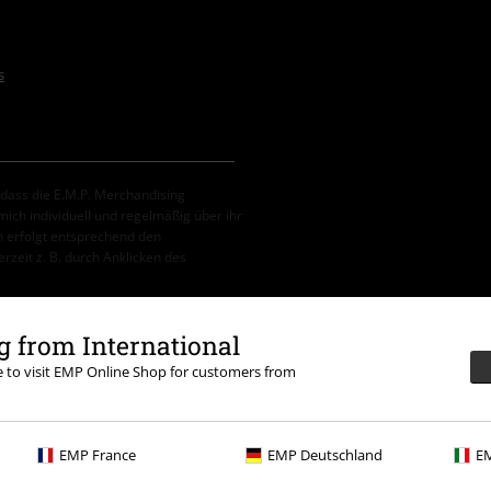
s
, dass die E.M.P. Merchandising
ch individuell und regelmäßig über ihr
 erfolgt entsprechend den
erzeit z. B. durch Anklicken des
 from International
re to visit EMP Online Shop for customers from
erbar. Nach Codeeingabe wird dir der
tein, (Till) Lindemann, Böhse Onkelz,
tikel, die einen Spendenbeitrag
EMP France
EMP Deutschland
EM