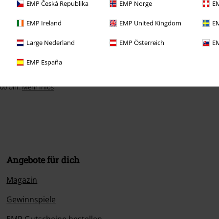
EMP Česká Republika
EMP Norge
EM
EMP Ireland
EMP United Kingdom
EM
Large Nederland
EMP Österreich
EM
EMP España
:00 Uhr.
Mehr Infos
Angebote für dich
Magazin
Gewinnspiele