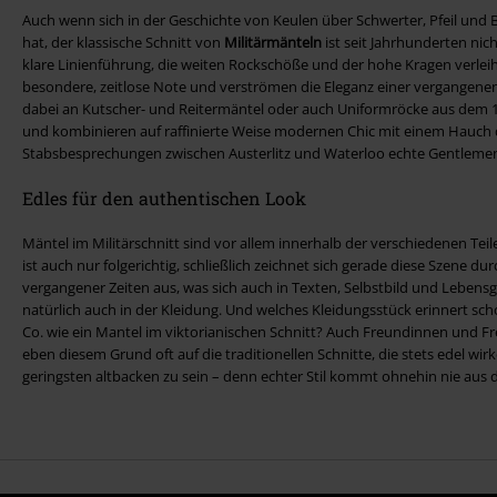
Auch wenn sich in der Geschichte von Keulen über Schwerter, Pfeil und B
hat, der klassische Schnitt von
Militärmänteln
ist seit Jahrhunderten ni
klare Linienführung, die weiten Rockschöße und der hohe Kragen verlei
besondere, zeitlose Note und verströmen die Eleganz einer vergangenen
dabei an Kutscher- und Reitermäntel oder auch Uniformröcke aus dem 1
und kombinieren auf raffinierte Weise modernen Chic mit einem Hauch d
Stabsbesprechungen zwischen Austerlitz und Waterloo echte Gentleme
Edles für den authentischen Look
Mäntel im Militärschnitt sind vor allem innerhalb der verschiedenen Teil
ist auch nur folgerichtig, schließlich zeichnet sich gerade diese Szene d
vergangener Zeiten aus, was sich auch in Texten, Selbstbild und Lebens
natürlich auch in der Kleidung. Und welches Kleidungsstück erinnert sch
Co. wie ein Mantel im viktorianischen Schnitt? Auch Freundinnen und 
eben diesem Grund oft auf die traditionellen Schnitte, die stets edel wi
geringsten altbacken zu sein – denn echter Stil kommt ohnehin nie aus 