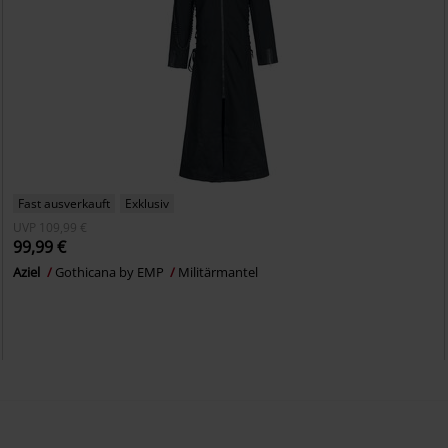
Fast ausverkauft
Exklusiv
UVP
109,99 €
99,99 €
Aziel
Gothicana by EMP
Militärmantel