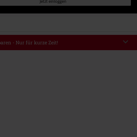
Jetzt einloggen
aren - Nur für kurze Zeit!
EKEND
Code kopieren
m 09.08.2026
ndestbestellwert 49.99€.
abe wird dir der Rabatt automatisch am Ende der Bestellung abgezogen.
eren Aktionscodes kombinierbar. Von der Reduzierung ausgeschlossen sind
, Tickets, Rammstein, (Till) Lindemann, Böhse Onkelz, Broilers, Die Ärzte,
n, Metality, Gutscheine & Artikel, die einen Spendenbeitrag beinhalten.