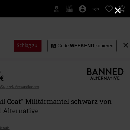
×
0
Login
Schlag zu!
Code
WEEKEND
kopieren
€
 €
wSt., zzgl. Versandkosten
il Coat" Militärmantel schwarz von
 Alternative
etails