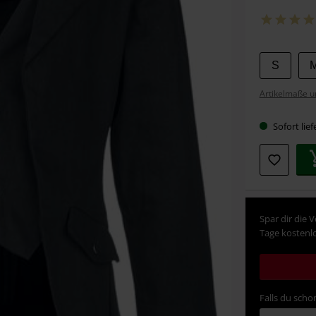
Wähle
S
deine
Artikelmaße u
Größe
Sofort lief
Spar dir die 
Tage kostenlo
Falls du schon