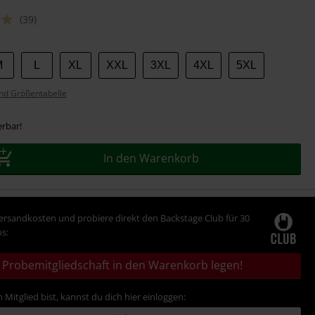
(39)
M
L
XL
XXL
3XL
4XL
5XL
nd Größentabelle
erbar!
In den Warenkorb
Versandkosten und probiere direkt den Backstage Club für 30
s:
Probemitgliedschaft in den Warenkorb legen!
 Mitglied bist, kannst du dich hier einloggen: