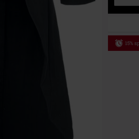
15% sp
Code
WE
Gültig bis zu
Nur Online. Mi
Nach Codeeing
Nicht mit and
Bücher, Medien
Die Toten Hose