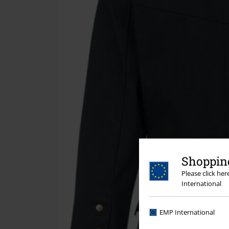
Shopping
Please click he
International
EMP International