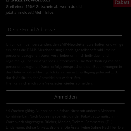
Rabatt
Greif einen 15%* Gutschein ab, wenn du dich
jetzt anmeldest!
Mehr Infos
Ich bin damit einverstanden, den EMP-Newsletter zu erhalten und willige
ein, dass die E.M.P. Merchandising Handelsgesellschaft mbH meine
personenbezogenen Daten verarbeitet um mich individuell und
regelmäßig über ihr Angebot zu informieren. Die Verarbeitung meiner
personenbezogenen Daten erfolgt entsprechend den Bestimmungen in
der
Datenschutzerklärung
. Ich kann meine Einwilligung jederzeit z. B.
durch Anklicken des Abmeldelinks widerrufen.
Hier
kann ich mich vom Newsletter wieder abmelden.
Anmelden
*4 Wochen gültig. Nur online einlösbar. Nicht mit anderen Aktionen
kombinierbar. Nach Codeeingabe wird dir der Rabatt automatisch im
Warenkorb abgezogen. Bücher, Medien, Tickets, Rammstein, (Till)
Lindemann, Böhse Onkelz, Broilers, Die Ärzte, Feine Sahne Fischfilet, Die