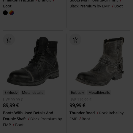
Boot
Black Premium by EMP
Boot
Exklusiv
Metalldetails
Exklusiv
Metalldetails
UVP
99,99 €
UVP
119,99 €
89,99 €
99,99 €
Boots With Used Details And
Thunder Road
Rock Rebel by
Double Shaft
Black Premium by
EMP
Boot
EMP
Boot