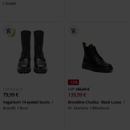
Stiefel
-12%
UVP
84,90 €
UVP
160,00 €
79,99 €
139,99 €
Vegantom 14 eyelett boots
Brookline Chukka - Black Lusso
Brandit
Boot
Dr. Martens
Bikerboot