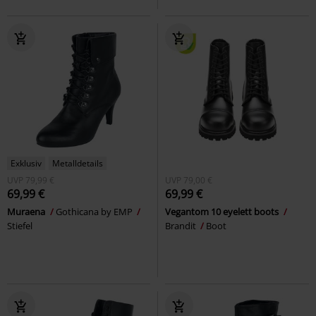
Exklusiv
Metalldetails
UVP
79,99 €
UVP
79,00 €
69,99 €
69,99 €
Muraena
Gothicana by EMP
Vegantom 10 eyelett boots
Stiefel
Brandit
Boot