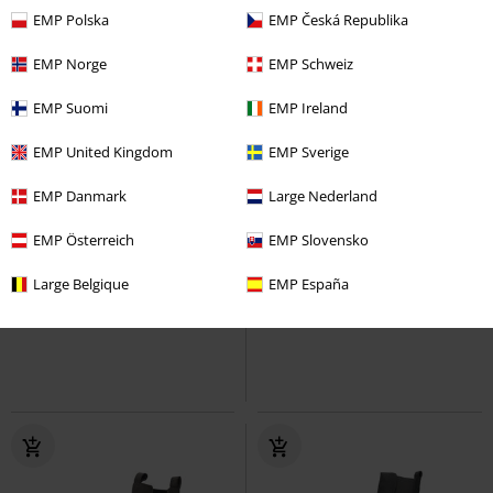
EMP Polska
EMP Česká Republika
EMP Norge
EMP Schweiz
EMP Suomi
EMP Ireland
EMP United Kingdom
EMP Sverige
EMP Danmark
Large Nederland
Metalldetails
Fast ausverkauft
EMP Österreich
EMP Slovensko
249,99 €
139,99 €
Large Belgique
EMP España
Distortion
Harley-Davidson
18 Eye Sneaker Black Red Canvas
Bikerboot
T.U.K.
Stiefel