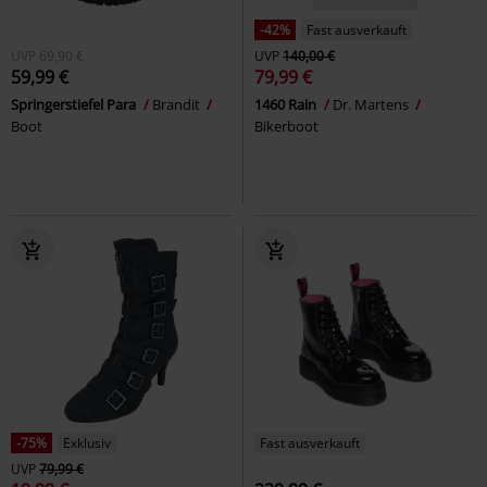
-42%
Fast ausverkauft
UVP
69,90 €
UVP
140,00 €
59,99 €
79,99 €
Springerstiefel Para
Brandit
1460 Rain
Dr. Martens
Boot
Bikerboot
-75%
Exklusiv
Fast ausverkauft
UVP
79,99 €