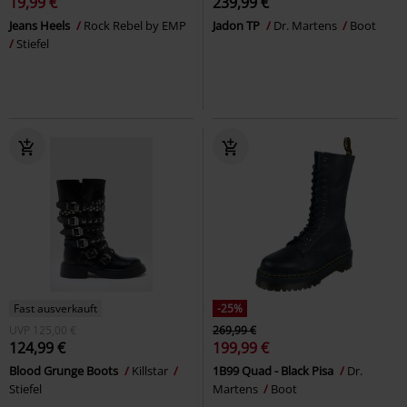
19,99 €
239,99 €
Jeans Heels
Rock Rebel by EMP
Jadon TP
Dr. Martens
Boot
Stiefel
Fast ausverkauft
-25%
UVP
125,00 €
269,99 €
124,99 €
199,99 €
Blood Grunge Boots
Killstar
1B99 Quad - Black Pisa
Dr.
Stiefel
Martens
Boot