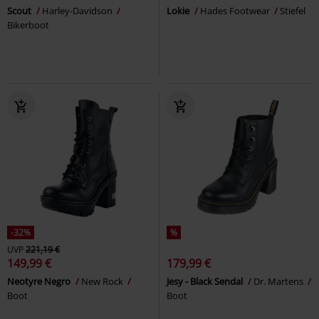
Scout
Harley-Davidson
Lokie
Hades Footwear
Stiefel
Bikerboot
-32%
%
UVP
221,19 €
149,99 €
179,99 €
Neotyre Negro
New Rock
Jesy - Black Sendal
Dr. Martens
Boot
Boot