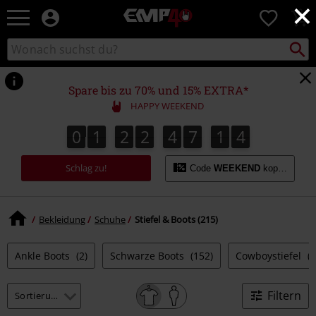
×
EMP
0
Merchandise
-
Packst
Katalog
suchen
Fanartikel
durchsuchen
Shop
für
Spare bis zu 70% und 15% EXTRA*
Rock
HAPPY WEEKEND
&
Entertainment
0
1
2
2
4
7
1
3
0
1
2
2
4
7
1
2
2
4
2
3
Schlag zu!
Code
WEEKEND
kopieren
Bekleidung
Schuhe
Stiefel & Boots (215)
Ankle Boots
(2)
Schwarze Boots
(152)
Cowboystiefel
(1
Filtern