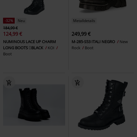
-32%
Neu
Metalldetails
184,99 €
124,99 €
249,99 €
NUMINOUS LACE UP CHARM
M-285-S53 ITALI NEGRO
New
LONG BOOTS BLACK
KOI
Rock
Boot
Boot