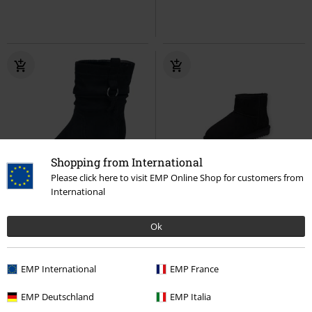
Shopping from International
Please click here to visit EMP Online Shop for customers from
-50%
Exklusiv
International
UVP
69,99 €
34,99 €
49,99 €
Ok
Boots mit Schnalle
RED by EMP
Winterstiefel
Dockers by Gerli
Boot
Boot
EMP International
EMP France
EMP Deutschland
EMP Italia