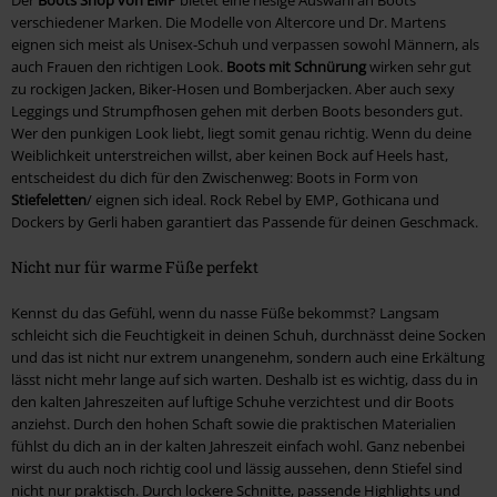
verschiedener Marken. Die Modelle von Altercore und Dr. Martens
eignen sich meist als Unisex-Schuh und verpassen sowohl Männern, als
auch Frauen den richtigen Look.
Boots mit Schnürung
wirken sehr gut
zu rockigen Jacken, Biker-Hosen und Bomberjacken. Aber auch sexy
Leggings und Strumpfhosen gehen mit derben Boots besonders gut.
Wer den punkigen Look liebt, liegt somit genau richtig. Wenn du deine
Weiblichkeit unterstreichen willst, aber keinen Bock auf Heels hast,
entscheidest du dich für den Zwischenweg: Boots in Form von
Stiefeletten
/ eignen sich ideal. Rock Rebel by EMP, Gothicana und
Dockers by Gerli haben garantiert das Passende für deinen Geschmack.
Nicht nur für warme Füße perfekt
Kennst du das Gefühl, wenn du nasse Füße bekommst? Langsam
schleicht sich die Feuchtigkeit in deinen Schuh, durchnässt deine Socken
und das ist nicht nur extrem unangenehm, sondern auch eine Erkältung
lässt nicht mehr lange auf sich warten. Deshalb ist es wichtig, dass du in
den kalten Jahreszeiten auf luftige Schuhe verzichtest und dir Boots
anziehst. Durch den hohen Schaft sowie die praktischen Materialien
fühlst du dich an in der kalten Jahreszeit einfach wohl. Ganz nebenbei
wirst du auch noch richtig cool und lässig aussehen, denn Stiefel sind
nicht nur praktisch. Durch lockere Schnitte, passende Highlights und