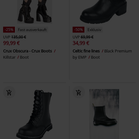
-25%
Fast ausverkauft
-50%
Exklusiv
UVP
135,00 €
UVP
69,99 €
99,99 €
34,99 €
Crux Obscura - Crux Boots
Celtic fine lines
Black Premium
Killstar
Boot
by EMP
Boot