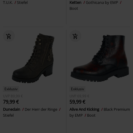
T.U.K.
Stiefel
Ketten
Gothicana by EMP
Boot
Exklusiv
Exklusiv
UVP
89,99 €
UVP
69,99 €
79,99 €
59,99 €
Dunedain
Der Herr der Ringe
Alive And Kicking
Black Premium
Stiefel
by EMP
Boot