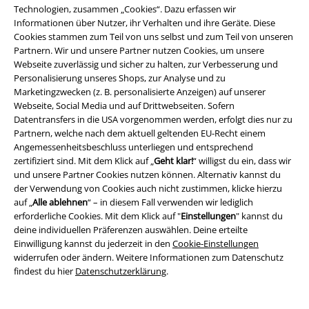
recht. Das Modell Ivy Vegan präsentiert sich mit einer 3,5 Zentimeter
Technologien, zusammen „Cookies“. Dazu erfassen wir
hohen Plateau-Sohle und einem Absatz von 11,5 Zentimetern.
Informationen über Nutzer, ihr Verhalten und ihre Geräte. Diese
Schnürsenkel und ein Reißverschluss an der Innenseite ermöglichen dir
Cookies stammen zum Teil von uns selbst und zum Teil von unseren
einfaches An- und Ausziehen. Der Schuh wirkt super sexy und geht
Partnern. Wir und unsere Partner nutzen Cookies, um unsere
perfekt mit Strumpfhosen und Overknee-Strümpfen.
Webseite zuverlässig und sicher zu halten, zur Verbesserung und
Personalisierung unseres Shops, zur Analyse und zu
Dein Boots Shop bei EMP: Stiefel online bestellen und sparen
Marketingzwecken (z. B. personalisierte Anzeigen) auf unserer
Webseite, Social Media und auf Drittwebseiten. Sofern
Du willst Stiefeletten online kaufen, die deinen Typ perfekt zur Geltung
Datentransfers in die USA vorgenommen werden, erfolgt dies nur zu
bringen? Dann shoppe schöne Boots online bei EMP. Wenn die
Partnern, welche nach dem aktuell geltenden EU-Recht einem
Winterboots
nicht schwarz sein sollen, dann greif zu farbigen Modellen.
Angemessenheitsbeschluss unterliegen und entsprechend
Dockers
und
Dr. Martens Boots
machen den Anfang. Mit den blumigen
zertifiziert sind. Mit dem Klick auf „
Geht klar!
“ willigst du ein, dass wir
Damen Boots zeigst du Statur. Das Modell kommt im Vintage Look und
und unsere Partner Cookies nutzen können. Alternativ kannst du
verpasst dir einen floralen Look. Mindestens genauso cool sind die
der Verwendung von Cookies auch nicht zustimmen, klicke hierzu
Cowboystiefel
im Biker Look. Genarbtes Leder und dekorative
auf „
Alle ablehnen
“ – in diesem Fall verwenden wir lediglich
Steppungen mit Fransen und Nieten setzen ein Statement und machen
erforderliche Cookies. Mit dem Klick auf "
Einstellungen
" kannst du
dich zum urbanen Cowboy.
deine individuellen Präferenzen auswählen. Deine erteilte
Einwilligung kannst du jederzeit in den
Cookie-Einstellungen
Boots Schuhe kommen niemals aus der Mode
widerrufen oder ändern. Weitere Informationen zum Datenschutz
findest du hier
Datenschutzerklärung
.
Eines lass dir gesagt sein:
Boots Schuhe
kommen niemals aus der Mode.
Es lohnt sich immer ein Paar Boots im Schrank zu haben, denn zu vielen