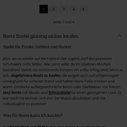
1
2
3
4
Seite 1 von 4
Boots Stiefel günstig online kaufen
Stiefel für Punks, Gothics und Rocker
Jetzt, wo es wieder auf die Festival-Zeit zugeht, darf das passende
Schuhwerk nicht fehlen. Wie sonst willst du im übelsten Moshpit
bestehen? Damit das kommende Konzert ein voller Erfolg wird, lohnt es
sich,
abgefahrene Boots zu kaufen
. Sie sorgen auch auf schlammigem
Untergrund für sicheren Stand und halten deine Füße trocken und
warm. Entdecke außergewöhnliche Boots oder Stiefeletten mit Nieten,
sexy Boots
mit Absatz und
Schnürstiefel
für einen gelungenen Look. Es
war noch nie leichter, sich von der Masse abzuheben und mit
Individualität zu punkten!
Was für Boots kann ich kaufen?
Der
Boots Shop von EMP
bietet eine riesige Auswahl an Boots