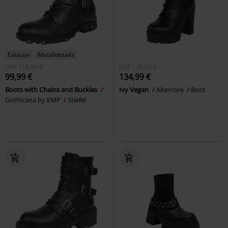
Exklusiv
Metalldetails
UVP
119,99 €
UVP
139,00 €
99,99 €
134,99 €
Boots with Chains and Buckles
Ivy Vegan
Altercore
Boot
Gothicana by EMP
Stiefel