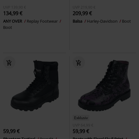
UVP
139,90 €
UVP
219,90 €
134,99 €
209,99 €
ANY OVER
Replay Footwear
Balsa
Harley-Davidson
Boot
Boot
Exklusiv
UVP
64,99 €
59,99 €
59,99 €
Phantom Tactical
Brandit
Boots with Floral Skull Print