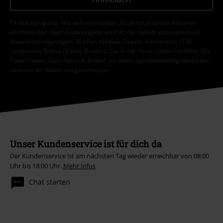
*4 Wochen gültig. Nur online einlösbar. Nicht mit anderen Aktionen
kombinierbar. Nach Codeeingabe wird dir der Rabatt automatisch im
Warenkorb abgezogen. Bücher, Medien, Tickets, Rammstein, (Till)
Lindemann, Böhse Onkelz, Broilers, Die Ärzte, Feine Sahne Fischfilet, Die
Toten Hosen, Gutscheine & Artikel, die einen Spendenbeitrag beinhalten,
sind von der Aktion ausgeschlossen.
Unser Kundenservice ist für dich da
Der Kundenservice ist am nächsten Tag wieder erreichbar von 08:00
Uhr bis 18:00 Uhr.
Mehr Infos
Chat starten