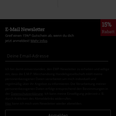
15%
E-Mail Newsletter
Rabatt
Greif einen 15%* Gutschein ab, wenn du dich
jetzt anmeldest!
Mehr Infos
Ich bin damit einverstanden, den EMP-Newsletter zu erhalten und willige
ein, dass die E.M.P. Merchandising Handelsgesellschaft mbH meine
personenbezogenen Daten verarbeitet um mich individuell und
regelmäßig über ihr Angebot zu informieren. Die Verarbeitung meiner
personenbezogenen Daten erfolgt entsprechend den Bestimmungen in
der
Datenschutzerklärung
. Ich kann meine Einwilligung jederzeit z. B.
durch Anklicken des Abmeldelinks widerrufen.
Hier
kann ich mich vom Newsletter wieder abmelden.
Anmelden