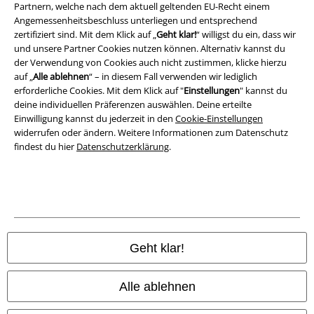
Partnern, welche nach dem aktuell geltenden EU-Recht einem
Entsorgung und Umweltschutz
Angemessenheitsbeschluss unterliegen und entsprechend
zertifiziert sind. Mit dem Klick auf „
Geht klar!
“ willigst du ein, dass wir
Konformitätserklärung
und unsere Partner Cookies nutzen können. Alternativ kannst du
der Verwendung von Cookies auch nicht zustimmen, klicke hierzu
auf „
Alle ablehnen
“ – in diesem Fall verwenden wir lediglich
Information zur Barrierefreiheit
erforderliche Cookies. Mit dem Klick auf "
Einstellungen
" kannst du
deine individuellen Präferenzen auswählen. Deine erteilte
Cookie-Einstellungen
Einwilligung kannst du jederzeit in den
Cookie-Einstellungen
widerrufen oder ändern. Weitere Informationen zum Datenschutz
Vertrag widerrufen
findest du hier
Datenschutzerklärung
.
Alle Preise inkl. gesetzlicher Mehrwertsteuer, zzgl.
Versandkosten
© 1986-2026 E.M.P. Merchandising HGmbH
Geht klar!
EMP Online Shops
Alle ablehnen
EMP International