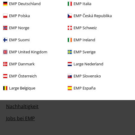
EMP Deutschland
EMP Italia
EMP Gutscheine bestellen
EMP Polska
EMP Česká Republika
EMP Backstage Club
EMP Norge
EMP Schweiz
Studentenrabatt
EMP Suomi
EMP Ireland
EMP United Kingdom
EMP Sverige
Über EMP
EMP Danmark
Large Nederland
EMP Events
EMP Österreich
EMP Slovensko
Partnerprogramm
Large Belgique
EMP España
EMP Stores
Nachhaltigkeit
Jobs bei EMP