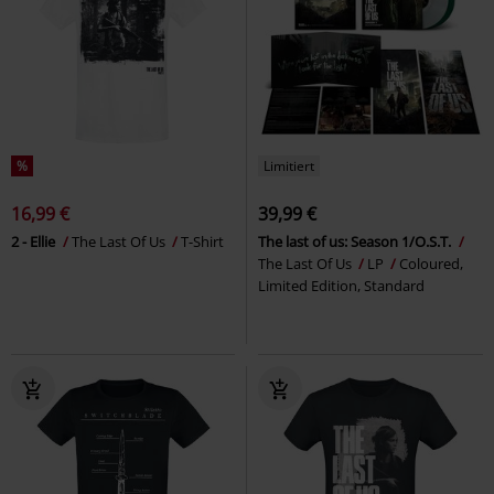
%
Limitiert
16,99 €
39,99 €
2 - Ellie
The Last Of Us
T-Shirt
The last of us: Season 1/O.S.T.
The Last Of Us
LP
Coloured,
Limited Edition, Standard