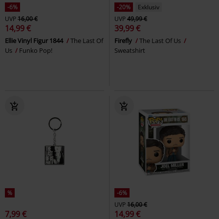
-6%
-20%
Exklusiv
UVP
16,00 €
UVP
49,99 €
14,99 €
39,99 €
Ellie Vinyl Figur 1844
The Last Of
Firefly
The Last Of Us
Us
Funko Pop!
Sweatshirt
%
-6%
UVP
16,00 €
7,99 €
14,99 €