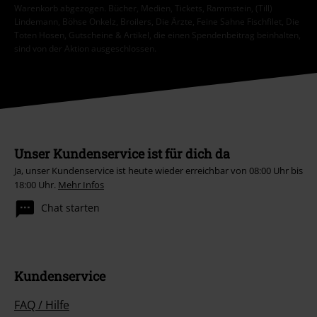
Warenkorb abgezogen. Bücher, Medien, Tickets, Rammstein, (Till)
Lindemann, Böhse Onkelz, Broilers, Die Ärzte, Feine Sahne Fischfilet, Die
Toten Hosen, Gutscheine & Artikel, die einen Spendenbeitrag beinhalten,
sind von der Aktion ausgeschlossen.
Unser Kundenservice ist für dich da
Ja, unser Kundenservice ist heute wieder erreichbar von 08:00 Uhr bis
18:00 Uhr.
Mehr Infos
Chat starten
Kundenservice
FAQ / Hilfe