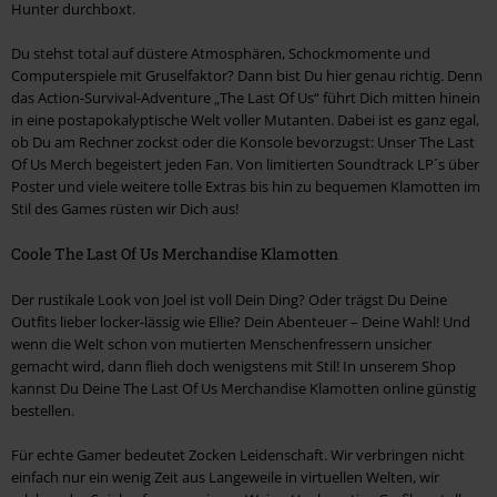
Hunter durchboxt.
Du stehst total auf düstere Atmosphären, Schockmomente und
Computerspiele mit Gruselfaktor? Dann bist Du hier genau richtig. Denn
das Action-Survival-Adventure „The Last Of Us“ führt Dich mitten hinein
in eine postapokalyptische Welt voller Mutanten. Dabei ist es ganz egal,
ob Du am Rechner zockst oder die Konsole bevorzugst: Unser The Last
Of Us Merch begeistert jeden Fan. Von limitierten Soundtrack LP´s über
Poster und viele weitere tolle Extras bis hin zu bequemen Klamotten im
Stil des Games rüsten wir Dich aus!
Coole The Last Of Us Merchandise Klamotten
Der rustikale Look von Joel ist voll Dein Ding? Oder trägst Du Deine
Outfits lieber locker-lässig wie Ellie? Dein Abenteuer – Deine Wahl! Und
wenn die Welt schon von mutierten Menschenfressern unsicher
gemacht wird, dann flieh doch wenigstens mit Stil! In unserem Shop
kannst Du Deine The Last Of Us Merchandise Klamotten online günstig
bestellen.
Für echte Gamer bedeutet Zocken Leidenschaft. Wir verbringen nicht
einfach nur ein wenig Zeit aus Langeweile in virtuellen Welten, wir