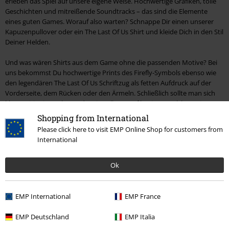
erleben das Spiel auf unsere eigene Weise. Hochwertige Grafiken, tolle
Geschichten und mitreißende Soundtracks – das sind die Elemente
eines guten Games. Worauf also warten? Schnappe Dir einen unserer
Kapuzenpullover oder ein The Last Of Us Shirt und kleide Dich in den Stil
Deiner Helden.
Und was wären Shirts aus dem Game ohne die passenden Motive? Bei
uns bekommst Du hochwertige Prints des Firefly-Symbols ebenso wie
den legendären The Last Of Us Schriftzug als fetten Aufdruck auf der
Vorderseite, dem Rücken oder den Ärmeln. Schließlich sollte man sich
klar positionieren, bevor der virtuelle Kampf beginnt. Welcher Seite
schließt Du Dich an? Zeige es uns mit Deinem The Last Of Us Merch!
Shopping from International
Please click here to visit EMP Online Shop for customers from
The Last Of Us Fanartikel – Game oder Serie?
International
Der mutierten Ophiocordyceps-unilateralis-Pilz droht die Reste der
Ok
Menschheit in Zombies zu verwandeln? Mal ganz langsam – ohne den
ersten Kaffee kann man das ja nicht mal aussprechen. Besser, Du
schnappst Dir eine unserer coolen Gaming Tassen und startest den Tag
entspannt mit einem Heißgetränk. Danach dürfen sich die Mutanten
EMP International
EMP France
gerne wieder melden …
EMP Deutschland
EMP Italia
Mit Auszeichnungen wie „Best Playstation Game“ überzeugte The Last