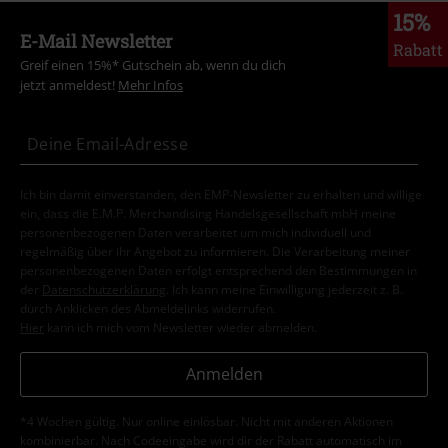
15%
E-Mail Newsletter
Rabatt
Greif einen 15%* Gutschein ab, wenn du dich
jetzt anmeldest!
Mehr Infos
Ich bin damit einverstanden, den EMP-Newsletter zu erhalten und willige
ein, dass die E.M.P. Merchandising Handelsgesellschaft mbH meine
personenbezogenen Daten verarbeitet um mich individuell und
regelmäßig über ihr Angebot zu informieren. Die Verarbeitung meiner
personenbezogenen Daten erfolgt entsprechend den Bestimmungen in
der
Datenschutzerklärung
. Ich kann meine Einwilligung jederzeit z. B.
durch Anklicken des Abmeldelinks widerrufen.
Hier
kann ich mich vom Newsletter wieder abmelden.
Anmelden
*4 Wochen gültig. Nur online einlösbar. Nicht mit anderen Aktionen
kombinierbar. Nach Codeeingabe wird dir der Rabatt automatisch im