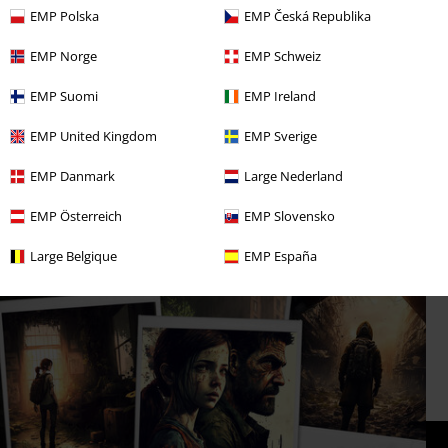
Of Us die Spieler weltweit. Kein Wunder also, dass sich Sony Picture
EMP Polska
EMP Česká Republika
Television dazu entschied, im Jahre 2023 eine gleichnamige Fernsehserie
zu veröffentlichen. Was das für Dich bedeutet? Eine starke Serie zum
EMP Norge
EMP Schweiz
mitfiebern und natürlich noch mehr The Last Of Us Merch!
EMP Suomi
EMP Ireland
Du kannst gar nicht genug bekommen, von den atmosphärischen
Bildern des Games? Dann schmücke Dein Gaming Zimmer doch einfach
EMP United Kingdom
EMP Sverige
mit hochwertigen Postern rund um Ellie, Joel und die anderen
Charaktere aus dem Spiel. Klicke Dich bequem in unseren Shop und
EMP Danmark
Large Nederland
entdecke The Last Of Us Fanartikel, die zu Dir passen. Wenn für die Welt
auch keine Hoffnung besteht, Du machst weiter. Denn das ist Dein Weg
EMP Österreich
EMP Slovensko
…
Large Belgique
EMP España