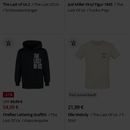
The Last of Us 2
The Last Of Us
Joel Miller Vinyl Figur 1845
The
Schlüsselanhänger
Last Of Us
Funko Pop!
-21%
Fast ausverkauft
UVP
69,99 €
54,99 €
21,99 €
Fireflies Lettering Graffitti
The
Ellie Melody
The Last Of Us
T-
Last Of Us
Kapuzenjacke
Shirt