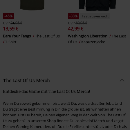
-45%
-38%
Fast ausverkauft
UVP
24,95 €
UVP
69,95 €
13,59 €
42,99 €
Bare Your Fangs
The Last Of Us
Washington Liberation
The Last
T-Shirt
Of Us
Kapuzenjacke
The Last Of Us Merch
Entdecke das Game mit The Last Of Us Merch!
Wenn Du soweit gekommen bist, weißt Du, was da draußen lebt. Und
Du trägst eine Bestimmung in Dir, die größer ist, als wir hätten ahnen
können. Bist Du bereit, Deinen eigenen Weg in der Welt von The Last Of
Us zu gehen? In unserem Shop findest Du cooles tlof Merch und zeigst
Deinen Gaming Kameraden, ob Du die Fireflies unterstützt, oder Dich als