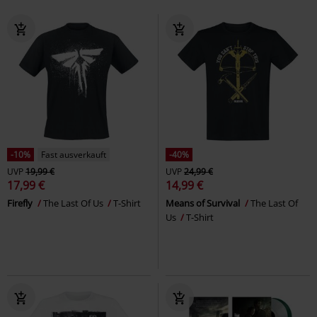
-10%
Fast ausverkauft
-40%
UVP
19,99 €
UVP
24,99 €
17,99 €
14,99 €
Firefly
The Last Of Us
T-Shirt
Means of Survival
The Last Of
Us
T-Shirt