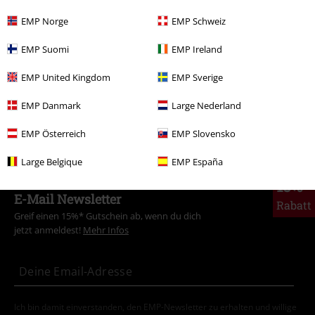
Filme & Serien
Medien
Vinyl
EMP Norge
EMP Schweiz
Filme & Serien
Top Filme & Serien
Filme
Medien
EMP Suomi
EMP Ireland
Sale %
Filme & Serien
EMP United Kingdom
EMP Sverige
Sale %
Gaming
EMP Danmark
Large Nederland
Sale %
Medien
Vinyl
EMP Österreich
EMP Slovensko
Large Belgique
EMP España
15%
E-Mail Newsletter
Rabatt
Greif einen 15%* Gutschein ab, wenn du dich
jetzt anmeldest!
Mehr Infos
Ich bin damit einverstanden, den EMP-Newsletter zu erhalten und willige