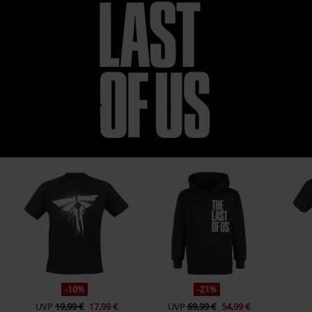
23.
The Last of Us (Prevail)
24.
Bravery
LP 2
1.
Seite A: Survive
2.
A Great Man
3.
All Gone (Flashbacks)
4.
Never Let Me Down Again by Jessica Mazin
5.
Left Behind (Together)
6.
Fleeting
7.
Vanishing Grace (Devotion)
8.
Never Let Me Down Again by Depeche Mode
9.
The Choice
10.
Left Behind
-10%
-21%
11.
Seite B: All Gone (Embrace)
UVP
19,99 €
17,99 €
UVP
69,99 €
54,99 €