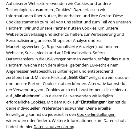
EMP App
Auf unserer Webseite verwenden wir Cookies und andere
Technologien, zusammen „Cookies“. Dazu erfassen wir
Lade dir jetzt kostenlos unsere neue EMP App runter und genieße
Informationen über Nutzer, ihr Verhalten und ihre Geräte. Diese
die vielen neuen Funktionen und Vorteile!
Cookies stammen zum Teil von uns selbst und zum Teil von unseren
Partnern. Wir und unsere Partner nutzen Cookies, um unsere
Webseite zuverlässig und sicher zu halten, zur Verbesserung und
Personalisierung unseres Shops, zur Analyse und zu
Marketingzwecken (z. B. personalisierte Anzeigen) auf unserer
Webseite, Social Media und auf Drittwebseiten. Sofern
A Warner Music Group Company
Datentransfers in die USA vorgenommen werden, erfolgt dies nur zu
Partnern, welche nach dem aktuell geltenden EU-Recht einem
Angemessenheitsbeschluss unterliegen und entsprechend
zertifiziert sind. Mit dem Klick auf „
Geht klar!
“ willigst du ein, dass wir
und unsere Partner Cookies nutzen können. Alternativ kannst du
der Verwendung von Cookies auch nicht zustimmen, klicke hierzu
auf „
Alle ablehnen
“ – in diesem Fall verwenden wir lediglich
erforderliche Cookies. Mit dem Klick auf "
Einstellungen
" kannst du
deine individuellen Präferenzen auswählen. Deine erteilte
Einwilligung kannst du jederzeit in den
Cookie-Einstellungen
widerrufen oder ändern. Weitere Informationen zum Datenschutz
findest du hier
Datenschutzerklärung
.