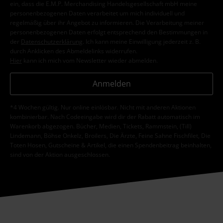
ein, dass die E.M.P. Merchandising Handelsgesellschaft mbH meine
personenbezogenen Daten verarbeitet um mich individuell und
regelmäßig über ihr Angebot zu informieren. Die Verarbeitung meiner
personenbezogenen Daten erfolgt entsprechend den Bestimmungen in
der
Datenschutzerklärung
. Ich kann meine Einwilligung jederzeit z. B.
durch Anklicken des Abmeldelinks widerrufen.
Hier
kann ich mich vom Newsletter wieder abmelden.
Anmelden
*4 Wochen gültig. Nur online einlösbar. Nicht mit anderen Aktionen
kombinierbar. Nach Codeeingabe wird dir der Rabatt automatisch im
Warenkorb abgezogen. Bücher, Medien, Tickets, Rammstein, (Till)
Lindemann, Böhse Onkelz, Broilers, Die Ärzte, Feine Sahne Fischfilet, Die
Toten Hosen, Gutscheine & Artikel, die einen Spendenbeitrag beinhalten,
sind von der Aktion ausgeschlossen.