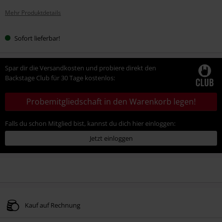
Mehr Produktdetails
Sofort lieferbar!
Spar dir die Versandkosten und probiere direkt den
Backstage Club für 30 Tage kostenlos:
Probemitgliedschaft in den Warenkorb legen!
Falls du schon Mitglied bist, kannst du dich hier einloggen:
Jetzt einloggen
Kauf auf Rechnung