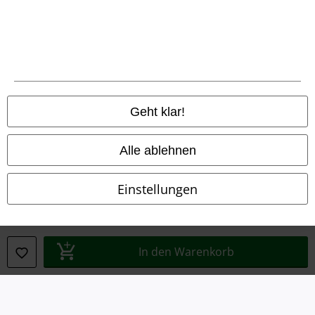
Rechtliches
AGB
Impressum
Datenschutz
Geht klar!
Entsorgung und Umweltschutz
Alle ablehnen
Konformitätserklärung
Einstellungen
Information zur Barrierefreiheit
Cookie-Einstellungen
In den Warenkorb
Vertrag widerrufen
Alle Preise inkl. gesetzlicher Mehrwertsteuer, zzgl.
Versandkosten
© 1986-2026 E.M.P. Merchandising HGmbH