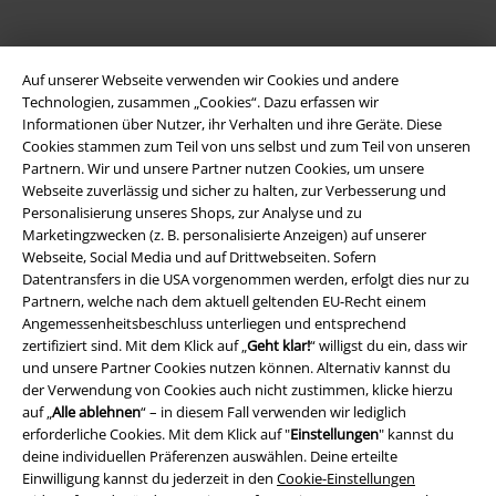
EMP App
Auf unserer Webseite verwenden wir Cookies und andere
Lade dir jetzt kostenlos unsere neue EMP App runter und genieße
Technologien, zusammen „Cookies“. Dazu erfassen wir
die vielen neuen Funktionen und Vorteile!
Informationen über Nutzer, ihr Verhalten und ihre Geräte. Diese
Cookies stammen zum Teil von uns selbst und zum Teil von unseren
Partnern. Wir und unsere Partner nutzen Cookies, um unsere
Webseite zuverlässig und sicher zu halten, zur Verbesserung und
Personalisierung unseres Shops, zur Analyse und zu
Marketingzwecken (z. B. personalisierte Anzeigen) auf unserer
A Warner Music Group Company
Webseite, Social Media und auf Drittwebseiten. Sofern
Datentransfers in die USA vorgenommen werden, erfolgt dies nur zu
Partnern, welche nach dem aktuell geltenden EU-Recht einem
Angemessenheitsbeschluss unterliegen und entsprechend
zertifiziert sind. Mit dem Klick auf „
Geht klar!
“ willigst du ein, dass wir
und unsere Partner Cookies nutzen können. Alternativ kannst du
der Verwendung von Cookies auch nicht zustimmen, klicke hierzu
auf „
Alle ablehnen
“ – in diesem Fall verwenden wir lediglich
erforderliche Cookies. Mit dem Klick auf "
Einstellungen
" kannst du
deine individuellen Präferenzen auswählen. Deine erteilte
Einwilligung kannst du jederzeit in den
Cookie-Einstellungen