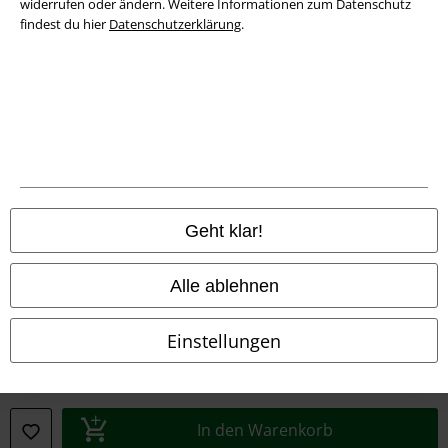
widerrufen oder ändern. Weitere Informationen zum Datenschutz
findest du hier
Datenschutzerklärung
.
Rechtliches
AGB
Impressum
Datenschutz
Geht klar!
Entsorgung und Umweltschutz
Alle ablehnen
Konformitätserklärung
Information zur Barrierefreiheit
Einstellungen
Cookie-Einstellungen
Vertrag widerrufen
In den Warenkorb