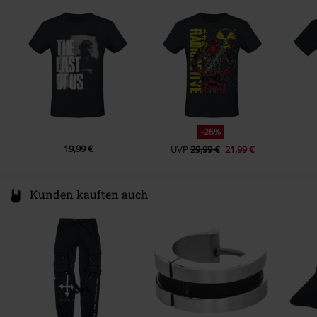
1911 DB Uitgeest
Farbe
Netherlands
schwarz
www.difuzed.com
-26%
19,99 €
UVP
29,99 €
21,99 €
Kunden kauften auch