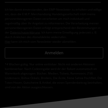
Ich bin damit einverstanden, den EMP-Newsletter zu erhalten und willige
ein, dass die E.M.P. Merchandising Handelsgesellschaft mbH meine
personenbezogenen Daten verarbeitet um mich individuell und
regelmäßig über ihr Angebot zu informieren. Die Verarbeitung meiner
personenbezogenen Daten erfolgt entsprechend den Bestimmungen in
der
Datenschutzerklärung
. Ich kann meine Einwilligung jederzeit z. B.
durch Anklicken des Abmeldelinks widerrufen.
Hier
kann ich mich vom Newsletter wieder abmelden.
Anmelden
*4 Wochen gültig. Nur online einlösbar. Nicht mit anderen Aktionen
kombinierbar. Nach Codeeingabe wird dir der Rabatt automatisch im
Warenkorb abgezogen. Bücher, Medien, Tickets, Rammstein, (Till)
Lindemann, Böhse Onkelz, Broilers, Die Ärzte, Feine Sahne Fischfilet, Die
Toten Hosen, Gutscheine & Artikel, die einen Spendenbeitrag beinhalten,
sind von der Aktion ausgeschlossen.