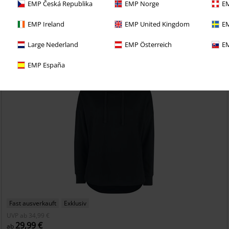
EMP Česká Republika
EMP Norge
EM
etzt das 30 Tage Test-Abo für unseren BACKSTAGE CLUB
EMP Ireland
EMP United Kingdom
EM
Large Nederland
EMP Österreich
EM
EMP España
Fast ausverkauft
Exklusiv
UVP
ab
34,99 €
29,99 €
ab