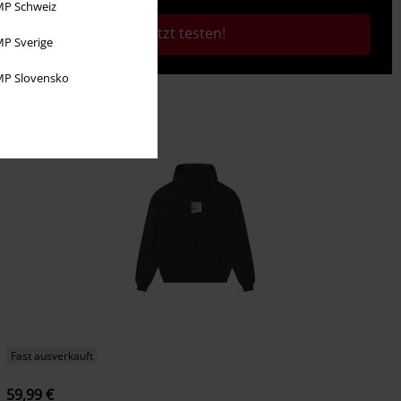
P Schweiz
Jetzt testen!
P Sverige
P Slovensko
Fast ausverkauft
59,99 €