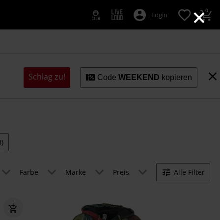
×
0
Login
Schlag zu!
Code
WEEKEND
kopieren
3)
Farbe
Marke
Preis
Alle Filter