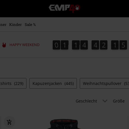
EMP
Merchandise
-
Fanartikel
ner
Kinder
Sale %
Shop
für
Rock
0
1
1
4
4
2
1
4
3
0
1
1
4
4
2
1
3
5
4
HAPPY WEEKEND
&
Entertainment
shirts
(229)
Kapuzenjacken
(445)
Weihnachtspullover
(5
Geschlecht
Größe