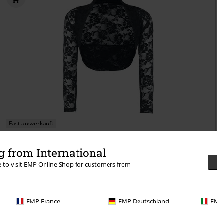
Fast ausverkauft
29,99 €
 from International
Lace Bolero
Banned Alternative
Bolero
re to visit EMP Online Shop for customers from
EMP France
EMP Deutschland
EM