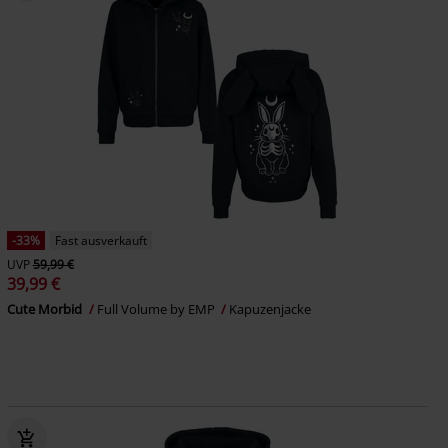
-33%
Fast ausverkauft
UVP
59,99 €
39,99 €
Cute Morbid
Full Volume by EMP
Kapuzenjacke