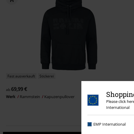
Fast ausverkauft
Stickerei
69,99 €
ab
Shopping
Werk
Rammstein
Kapuzenpullover
Please click he
International
EMP International