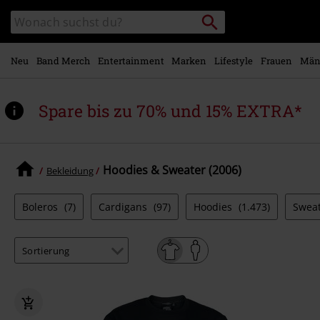
Zum
Packstation
Katalog
Hauptinhalt
suchen
durchsuchen
springen
Neu
Band Merch
Entertainment
Marken
Lifestyle
Frauen
Män
Spare bis zu 70% und 15% EXTRA*
Hoodies & Sweater (2006)
Bekleidung
Boleros
(7)
Cardigans
(97)
Hoodies
(1.473)
Sweat