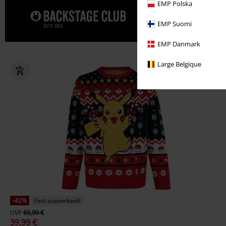
EMP Polska
Gönn' dir j
EMP Suomi
EMP Danmark
Large Belgique
-42%
Fast ausverkauft
UVP
69,99 €
39,99 €