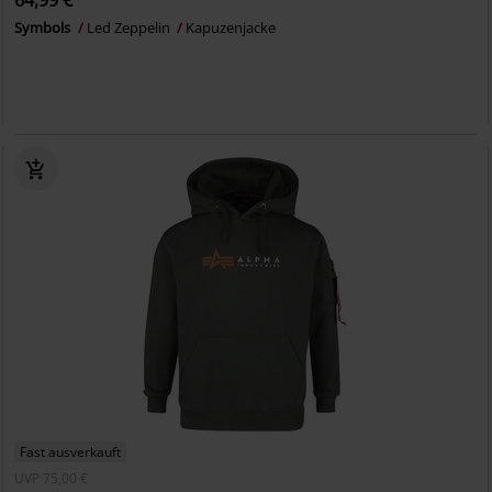
64,99 €
Symbols
Led Zeppelin
Kapuzenjacke
Fast ausverkauft
UVP
75,00 €