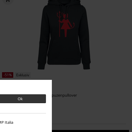
-51%
Exklusiv
UVP
44,99 €
21,99 €
Female Devil
Sprüche
Kapuzenpullover
Ok
P Italia