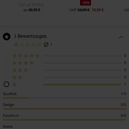
-58%
UVP
ab
59,99 €
49,99 €
UVP
24,99 €
10,39 €
UV
ab
1 Bewertungen
1
0
0
0
0
1
Qualität
1/5
Design
5/5
Passform
5/5
Weite