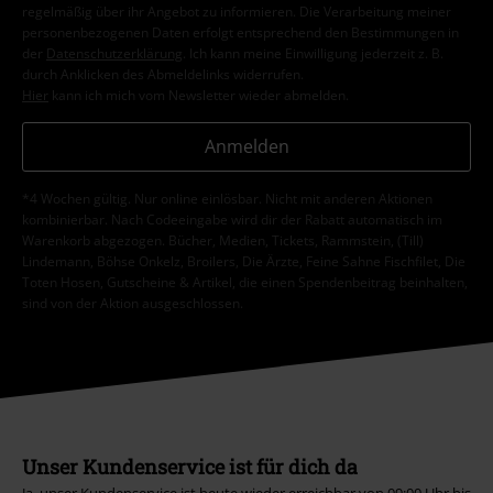
regelmäßig über ihr Angebot zu informieren. Die Verarbeitung meiner
personenbezogenen Daten erfolgt entsprechend den Bestimmungen in
der
Datenschutzerklärung
. Ich kann meine Einwilligung jederzeit z. B.
durch Anklicken des Abmeldelinks widerrufen.
Hier
kann ich mich vom Newsletter wieder abmelden.
Anmelden
*4 Wochen gültig. Nur online einlösbar. Nicht mit anderen Aktionen
kombinierbar. Nach Codeeingabe wird dir der Rabatt automatisch im
Warenkorb abgezogen. Bücher, Medien, Tickets, Rammstein, (Till)
Lindemann, Böhse Onkelz, Broilers, Die Ärzte, Feine Sahne Fischfilet, Die
Toten Hosen, Gutscheine & Artikel, die einen Spendenbeitrag beinhalten,
sind von der Aktion ausgeschlossen.
Unser Kundenservice ist für dich da