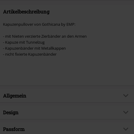
Artikelbeschreibung
Kapuzenpullover von Gothicana by EMP:
- mit Nieten verzierte Zierbänder an den Armen
- Kapuze mit Tunnelzug
- Kapuzenbänder mit Metallkappen
- nicht fixierte Kapuzenbänder
Allgemein
Artikelnummer:
580643
Design
Titel
Skeleton Rockhand
Produkt-Typ
Kapuzenpullover
Brand
Passform
Gothicana by EMP