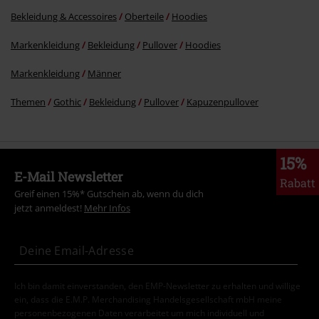
Bekleidung & Accessoires
Oberteile
Hoodies
Markenkleidung
Bekleidung
Pullover
Hoodies
Markenkleidung
Männer
Themen
Gothic
Bekleidung
Pullover
Kapuzenpullover
15%
E-Mail Newsletter
Rabatt
Greif einen 15%* Gutschein ab, wenn du dich
jetzt anmeldest!
Mehr Infos
Ich bin damit einverstanden, den EMP-Newsletter zu erhalten und willige
ein, dass die E.M.P. Merchandising Handelsgesellschaft mbH meine
personenbezogenen Daten verarbeitet um mich individuell und