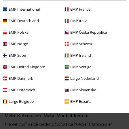
Kommentieren
EMP International
EMP France
EMP Deutschland
EMP Italia
Zuletzt angesehene Artikel
EMP Polska
EMP Česká Republika
EMP Norge
EMP Schweiz
EMP Suomi
EMP Ireland
Kommentar jetzt abschicken!
EMP United Kingdom
EMP Sverige
EMP Danmark
Large Nederland
-58%
EMP Österreich
EMP Slovensko
UVP
59,99 €
24,99 €
Large Belgique
EMP España
Mehr Kategorien. Mehr Möglichkeiten.
Themen
Schwarze Kleidung
Schwarze Pullover & Strickjacken