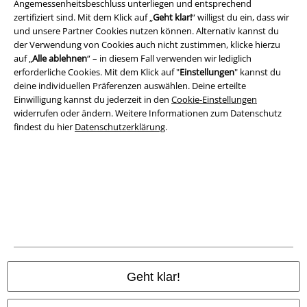
Angemessenheitsbeschluss unterliegen und entsprechend
AGB
zertifiziert sind. Mit dem Klick auf „
Geht klar!
“ willigst du ein, dass wir
und unsere Partner Cookies nutzen können. Alternativ kannst du
der Verwendung von Cookies auch nicht zustimmen, klicke hierzu
Impressum
auf „
Alle ablehnen
“ – in diesem Fall verwenden wir lediglich
erforderliche Cookies. Mit dem Klick auf "
Einstellungen
" kannst du
Datenschutz
deine individuellen Präferenzen auswählen. Deine erteilte
Einwilligung kannst du jederzeit in den
Cookie-Einstellungen
Entsorgung und Umweltschutz
widerrufen oder ändern. Weitere Informationen zum Datenschutz
findest du hier
Datenschutzerklärung
.
Konformitätserklärung
Information zur Barrierefreiheit
Cookie-Einstellungen
Vertrag widerrufen
Alle Preise inkl. gesetzlicher Mehrwertsteuer, zzgl.
Versandkosten
Geht klar!
© 1986-2026 E.M.P. Merchandising HGmbH