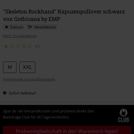
"Skeleton Rockhand" Kapuzenpullover schwarz
von Gothicana by EMP
Exklusiv
Metalldetails
Mehr Produktdetails
(1)
Wähle
M
XXL
deine
Artikelmaße und Größentabelle
Größe
Sofort lieferbar!
Spar dir die Versandkosten und probiere direkt den
Backstage Club für 30 Tage kostenlos:
Probemitgliedschaft in den Warenkorb legen!