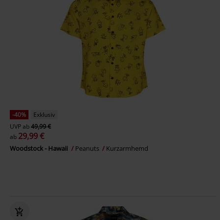
-40%
Exklusiv
UVP
ab
49,99 €
29,99 €
ab
Woodstock - Hawaii
Peanuts
Kurzarmhemd