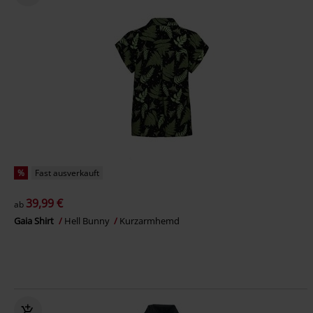
%
Fast ausverkauft
39,99 €
ab
Gaia Shirt
Hell Bunny
Kurzarmhemd