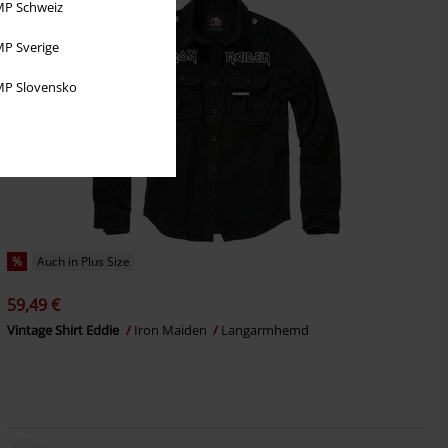
P Schweiz
P Sverige
P Slovensko
%
Auch in Plus Size
59,49 €
Vintage Shirt Eddie
Iron Maiden
Langarmhemd