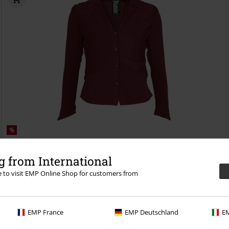
%
22,39 €
 from International
Nocturne Nights - Evermore Eclipse Shirt Brown
Killstar
Bluse
re to visit EMP Online Shop for customers from
EMP France
EMP Deutschland
EM