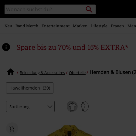
Zum
Packstation
Katalog
Hauptinhalt
suchen
durchsuchen
springen
Neu
Band Merch
Entertainment
Marken
Lifestyle
Frauen
Män
Spare bis zu 70% und 15% EXTRA*
Hemden & Blusen (2
Bekleidung & Accessoires
Oberteile
Hawaiihemden
(39)