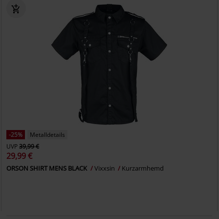
-25%
Metalldetails
UVP
39,99 €
29,99 €
ORSON SHIRT MENS BLACK
Vixxsin
Kurzarmhemd