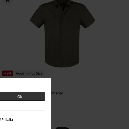
-19%
Auch in Plus Size
UVP
ab
34,90 €
27,99 €
ab
Roadstar
Brandit
Kurzarmhemd
Ok
+4
P Italia