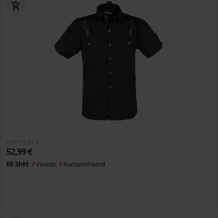
UVP
53,99 €
52,99 €
RE Shirt
Vixxsin
Kurzarmhemd