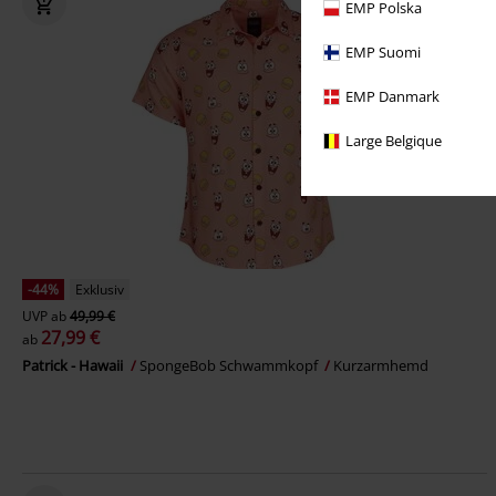
EMP Polska
EMP Suomi
EMP Danmark
Large Belgique
-44%
Exklusiv
UVP
ab
49,99 €
27,99 €
ab
Patrick - Hawaii
SpongeBob Schwammkopf
Kurzarmhemd