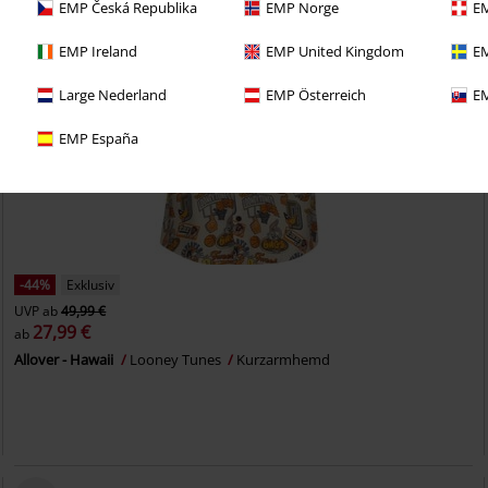
EMP Česká Republika
EMP Norge
EM
EMP Ireland
EMP United Kingdom
EM
Large Nederland
EMP Österreich
EM
EMP España
-44%
Exklusiv
UVP
ab
49,99 €
27,99 €
ab
Allover - Hawaii
Looney Tunes
Kurzarmhemd