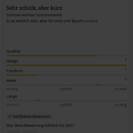
Sehr schick, aber kurz
Schönes leichtes Sommerhemd.
Es ist wirklich weit, aber für mich (mit Bauch) zu kurz.
Qualität
4
Design
5
Passform
2
Weite
zu eng
perfekt
zu weit
Länge
zu kurz
perfekt
zu lang
Verifizierte Rezension
War diese Bewertung hilfreich für dich?