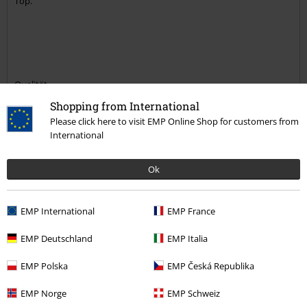
Top.
Qualität
5
Shopping from International
Design
Please click here to visit EMP Online Shop for customers from
5
Passform
International
5
Weite
Ok
zu eng
perfekt
zu weit
Länge
zu kurz
perfekt
zu lang
EMP International
EMP France
Verifizierte Rezension
EMP Deutschland
EMP Italia
War diese Bewertung hilfreich für dich?
EMP Polska
EMP Česká Republika
EMP Norge
EMP Schweiz