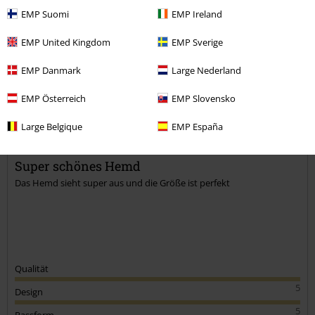
EMP Suomi
EMP Ireland
Kommentieren
EMP United Kingdom
EMP Sverige
EMP Danmark
Large Nederland
Richard G.
3 Bewertungen
EMP Österreich
EMP Slovensko
Geschrieben am: Donnerstag, 07.07.2022
Körpergröße in Meter: 1.65
Large Belgique
EMP España
Gekaufte Größe: S
Kommentar jetzt abschicken!
Super schönes Hemd
Das Hemd sieht super aus und die Größe ist perfekt
Qualität
5
Design
5
Passform