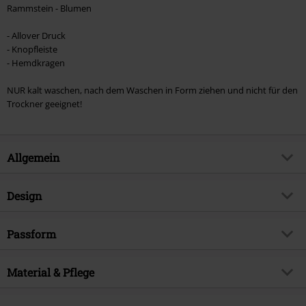
Rammstein - Blumen
- Allover Druck
- Knopfleiste
- Hemdkragen
NUR kalt waschen, nach dem Waschen in Form ziehen und nicht für den
Trockner geeignet!
Allgemein
Artikelnummer:
494072
Design
Titel
Blumen
Produkt-Typ
Kurzarmhemd
Musikgenre
Passform
Industrial
Muster
Floral, Symbole, Multicolor,
Produktthema
Band-Merch, Festival, Bands
Allover-Print
Passform/Oberteile
Regular
Material & Pflege
Signature
nein
Bedruckt
ja
Länge (des Kleidungsstücks)
Normal
Lizenz
offiziell lizenziertes Produkt
Obermaterial
100% Viskose