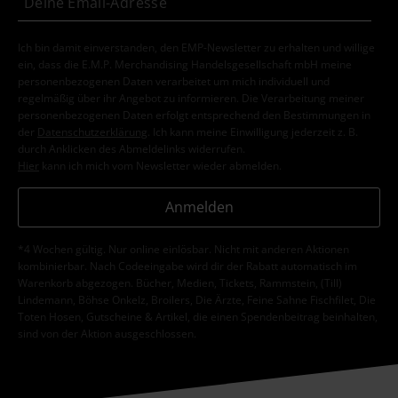
Ich bin damit einverstanden, den EMP-Newsletter zu erhalten und willige
ein, dass die E.M.P. Merchandising Handelsgesellschaft mbH meine
personenbezogenen Daten verarbeitet um mich individuell und
regelmäßig über ihr Angebot zu informieren. Die Verarbeitung meiner
personenbezogenen Daten erfolgt entsprechend den Bestimmungen in
der
Datenschutzerklärung
. Ich kann meine Einwilligung jederzeit z. B.
durch Anklicken des Abmeldelinks widerrufen.
Hier
kann ich mich vom Newsletter wieder abmelden.
Anmelden
*4 Wochen gültig. Nur online einlösbar. Nicht mit anderen Aktionen
kombinierbar. Nach Codeeingabe wird dir der Rabatt automatisch im
Warenkorb abgezogen. Bücher, Medien, Tickets, Rammstein, (Till)
Lindemann, Böhse Onkelz, Broilers, Die Ärzte, Feine Sahne Fischfilet, Die
Toten Hosen, Gutscheine & Artikel, die einen Spendenbeitrag beinhalten,
sind von der Aktion ausgeschlossen.