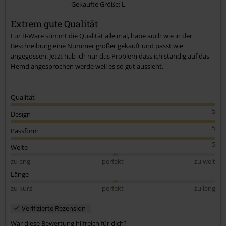
Gekaufte Größe: L
Kommentar jetzt abschicken!
Extrem gute Qualität
Für B-Ware stimmt die Qualität alle mal, habe auch wie in der
Beschreibung eine Nummer größer gekauft und passt wie
angegossen. Jetzt hab ich nur das Problem dass ich ständig auf das
Hemd angesprochen werde weil es so gut aussieht.
Qualität
5
Design
5
Passform
5
Weite
zu eng
perfekt
zu weit
Länge
zu kurz
perfekt
zu lang
Verifizierte Rezension
War diese Bewertung hilfreich für dich?