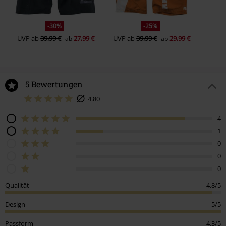
-30%
-25%
UVP
ab
39,99 €
27,99 €
UVP
ab
39,99 €
29,99 €
ab
ab
5 Bewertungen
4.80
4
1
0
0
0
Qualität
4.8/5
Design
5/5
Passform
4.3/5