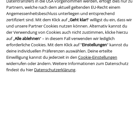
Datentransfers in die USA vorgenommen werden, erfolgt dies nur zu
Partnern, welche nach dem aktuell geltenden EU-Recht einem
Angemessenheitsbeschluss unterliegen und entsprechend
zertifiziert sind. Mit dem Klick auf „
Geht klar!
“ willigst du ein, dass wir
und unsere Partner Cookies nutzen können. Alternativ kannst du
Rechtliches
der Verwendung von Cookies auch nicht zustimmen, klicke hierzu
AGB
auf „
Alle ablehnen
“ – in diesem Fall verwenden wir lediglich
erforderliche Cookies. Mit dem Klick auf "
Einstellungen
" kannst du
deine individuellen Präferenzen auswählen. Deine erteilte
Impressum
Einwilligung kannst du jederzeit in den
Cookie-Einstellungen
widerrufen oder ändern. Weitere Informationen zum Datenschutz
Datenschutz
findest du hier
Datenschutzerklärung
.
Entsorgung und Umweltschutz
Konformitätserklärung
Information zur Barrierefreiheit
Cookie-Einstellungen
Vertrag widerrufen