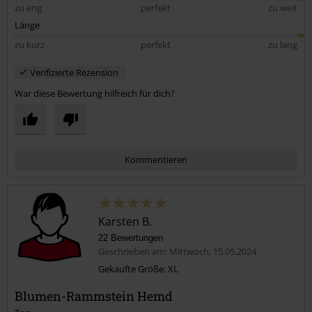
zu eng
perfekt
zu weit
Länge
zu kurz
perfekt
zu lang
Verifizierte Rezension
War diese Bewertung hilfreich für dich?
Kommentieren
Karsten B.
22 Bewertungen
Geschrieben am: Mittwoch, 15.05.2024
Gekaufte Größe: XL
Blumen-Rammstein Hemd
Kommentar jetzt abschicken!