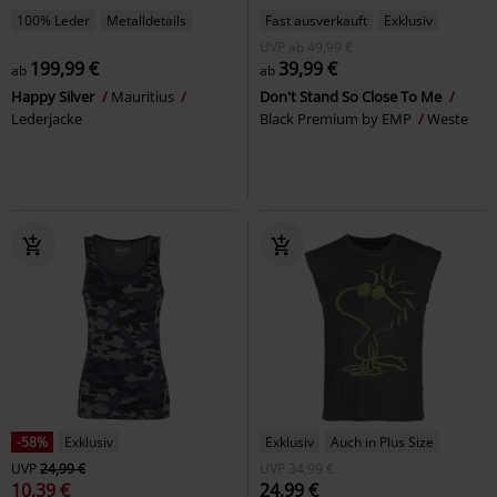
100% Leder
Metalldetails
Fast ausverkauft
Exklusiv
UVP
ab
49,99 €
199,99 €
39,99 €
ab
ab
Happy Silver
Mauritius
Don't Stand So Close To Me
Lederjacke
Black Premium by EMP
Weste
-58%
Exklusiv
Exklusiv
Auch in Plus Size
UVP
24,99 €
UVP
34,99 €
10,39 €
24,99 €