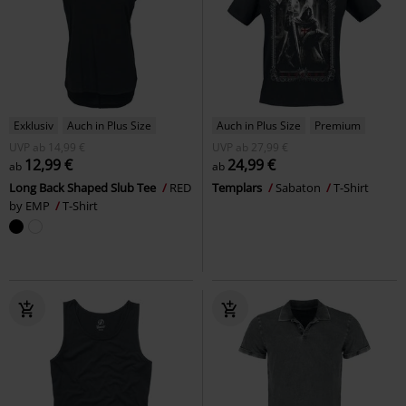
Exklusiv
Auch in Plus Size
Auch in Plus Size
Premium
UVP
ab
14,99 €
UVP
ab
27,99 €
12,99 €
24,99 €
ab
ab
Long Back Shaped Slub Tee
RED
Templars
Sabaton
T-Shirt
by EMP
T-Shirt