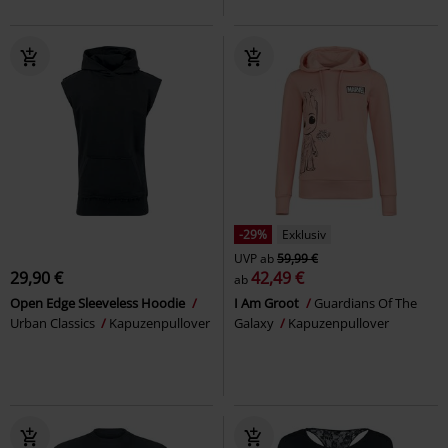
-29%
Exklusiv
UVP
ab
59,99 €
29,90 €
42,49 €
ab
Open Edge Sleeveless Hoodie
I Am Groot
Guardians Of The
Urban Classics
Kapuzenpullover
Galaxy
Kapuzenpullover