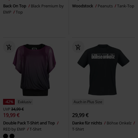
Back On Top
Black Premium by
Woodstock
Peanuts
Tank-Top
EMP
Top
-42%
Exklusiv
Auch in Plus Size
UVP
34,99 €
19,99 €
29,99 €
Double Pack T-Shirt and Top
Danke für nichts
Böhse Onkelz
RED by EMP
T-Shirt
T-Shirt