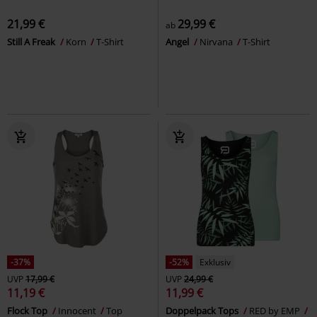
21,99 €
29,99 €
ab
Still A Freak
Korn
T-Shirt
Angel
Nirvana
T-Shirt
-37%
-52%
Exklusiv
UVP
17,99 €
UVP
24,99 €
11,19 €
11,99 €
Flock Top
Innocent
Top
Doppelpack Tops
RED by EMP