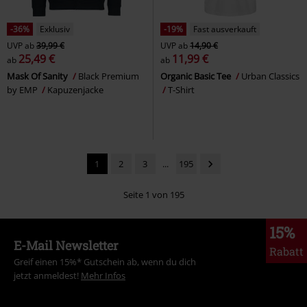
-36%
Exklusiv
-19%
Fast ausverkauft
UVP
ab
39,99 €
UVP
ab
14,90 €
25,49 €
11,99 €
ab
ab
Mask Of Sanity
Black Premium
Organic Basic Tee
Urban Classics
by EMP
Kapuzenjacke
T-Shirt
1
2
3
...
195
Seite 1 von 195
15%
E-Mail Newsletter
Rabatt
Greif einen 15%* Gutschein ab, wenn du dich
jetzt anmeldest!
Mehr Infos