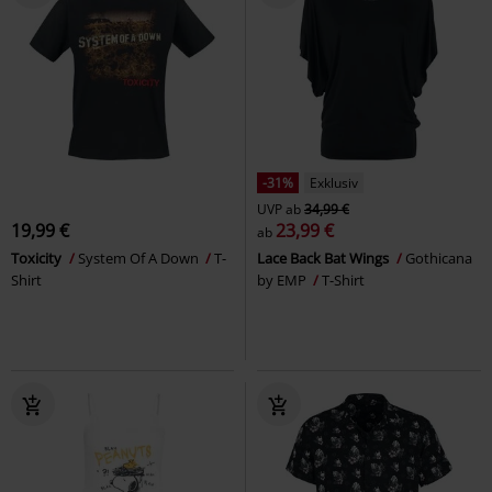
-31%
Exklusiv
UVP
ab
34,99 €
19,99 €
23,99 €
ab
Toxicity
System Of A Down
T-
Lace Back Bat Wings
Gothicana
Shirt
by EMP
T-Shirt