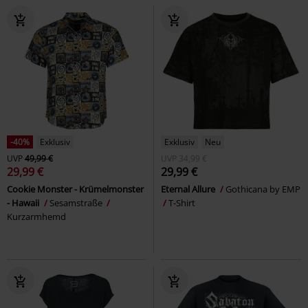
-40%
Exklusiv
Exklusiv
Neu
UVP
49,99 €
UVP
34,99 €
29,99 €
29,99 €
Cookie Monster - Krümelmonster
Eternal Allure
Gothicana by EMP
- Hawaii
Sesamstraße
T-Shirt
Kurzarmhemd