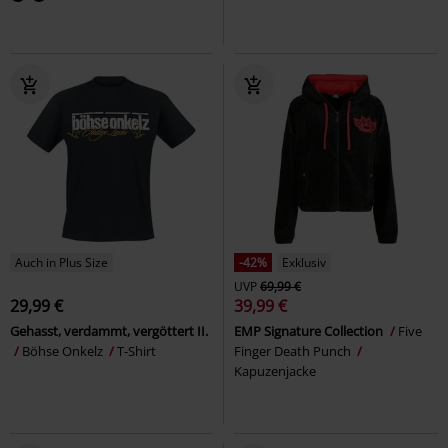
Auch in Plus Size
-42%
Exklusiv
UVP
69,99 €
29,99 €
39,99 €
Gehasst, verdammt, vergöttert II.
EMP Signature Collection
Five
Böhse Onkelz
T-Shirt
Finger Death Punch
Kapuzenjacke