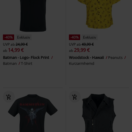
-40%
Exklusiv
-40%
Exklusiv
UVP
ab
24,99 €
UVP
ab
49,99 €
14,99 €
29,99 €
ab
ab
Batman - Logo- Flock Print
Woodstock - Hawaii
Peanuts
Batman
T-Shirt
Kurzarmhemd