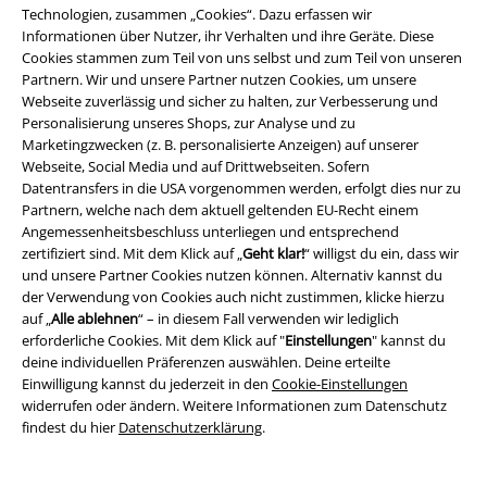
Technologien, zusammen „Cookies“. Dazu erfassen wir
EMP Events
Informationen über Nutzer, ihr Verhalten und ihre Geräte. Diese
Cookies stammen zum Teil von uns selbst und zum Teil von unseren
Partnerprogramm
Partnern. Wir und unsere Partner nutzen Cookies, um unsere
Webseite zuverlässig und sicher zu halten, zur Verbesserung und
EMP Stores
Personalisierung unseres Shops, zur Analyse und zu
Marketingzwecken (z. B. personalisierte Anzeigen) auf unserer
Nachhaltigkeit
Webseite, Social Media und auf Drittwebseiten. Sofern
Datentransfers in die USA vorgenommen werden, erfolgt dies nur zu
Jobs bei EMP
Partnern, welche nach dem aktuell geltenden EU-Recht einem
Angemessenheitsbeschluss unterliegen und entsprechend
zertifiziert sind. Mit dem Klick auf „
Geht klar!
“ willigst du ein, dass wir
und unsere Partner Cookies nutzen können. Alternativ kannst du
der Verwendung von Cookies auch nicht zustimmen, klicke hierzu
auf „
Alle ablehnen
“ – in diesem Fall verwenden wir lediglich
erforderliche Cookies. Mit dem Klick auf "
Einstellungen
" kannst du
deine individuellen Präferenzen auswählen. Deine erteilte
Einwilligung kannst du jederzeit in den
Cookie-Einstellungen
widerrufen oder ändern. Weitere Informationen zum Datenschutz
Community
findest du hier
Datenschutzerklärung
.