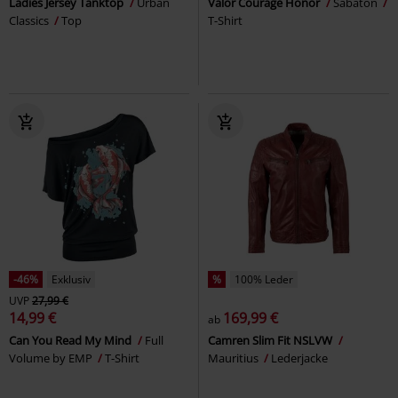
Ladies Jersey Tanktop
Urban
Valor Courage Honor
Sabaton
Classics
Top
T-Shirt
-46%
Exklusiv
%
100% Leder
UVP
27,99 €
14,99 €
169,99 €
ab
Can You Read My Mind
Full
Camren Slim Fit NSLVW
Volume by EMP
T-Shirt
Mauritius
Lederjacke