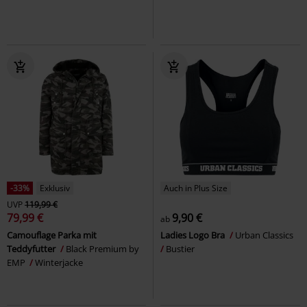
-33%
Exklusiv
Auch in Plus Size
UVP
119,99 €
79,99 €
9,90 €
ab
Camouflage Parka mit
Ladies Logo Bra
Urban Classics
Teddyfutter
Black Premium by
Bustier
EMP
Winterjacke