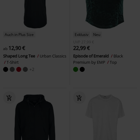
Auch in Plus Size
Exklusiv
Neu
UVP
27,99 €
12,90 €
22,99 €
ab
Shaped Long Tee
Urban Classics
Episode of Emerald
Black
T-Shirt
Premium by EMP
Top
+2