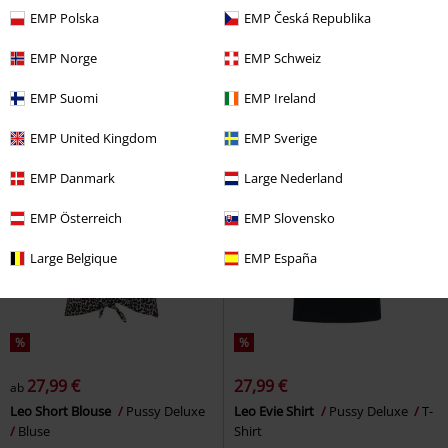
199,99 €
15,99 €
ab
EMP Polska
EMP Česká Republika
PGG LULV
Mauritius
2 in 1 Double Layer Stripe Mesh
Lederjacke
Top
RED by EMP
Top
EMP Norge
EMP Schweiz
EMP Suomi
EMP Ireland
EMP United Kingdom
EMP Sverige
EMP Danmark
Large Nederland
EMP Österreich
EMP Slovensko
Large Belgique
EMP España
%
%
27,99 €
27,99 €
ab
Leo Short Blouse
Pussy Deluxe
Leo Evie Shirt
Pussy Deluxe
T-
Bluse
Shirt