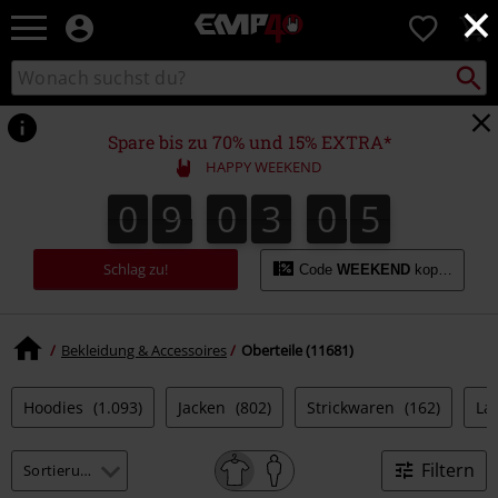
×
EMP
0
Merchandise
-
Packst
Katalog
suchen
Fanartikel
durchsuchen
Shop
für
Spare bis zu 70% und 15% EXTRA*
Rock
HAPPY WEEKEND
&
Entertainment
0
9
0
3
0
4
0
9
0
3
0
3
0
0
5
3
4
Schlag zu!
Code
WEEKEND
kopieren
Bekleidung & Accessoires
Oberteile (11681)
Hoodies
(1.093)
Jacken
(802)
Strickwaren
(162)
La
Filtern