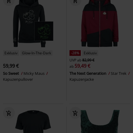
Exklusiv
Glow-In-The-Dark
-28%
Exklusiv
UVP
ab
82,99 €
59,99 €
59,49 €
ab
So Sweet
Micky Maus
The Next Generation
Star Trek
Kapuzenpullover
Kapuzenjacke