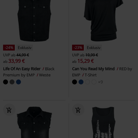
-24%
Exklusiv
-23%
Exklusiv
UVP
ab
44,99 €
UVP
ab
19,99 €
33,99 €
15,29 €
ab
ab
Life Of An Easy Rider
Black
Can You Read My Mind
RED by
Premium by EMP
Weste
EMP
T-Shirt
+9