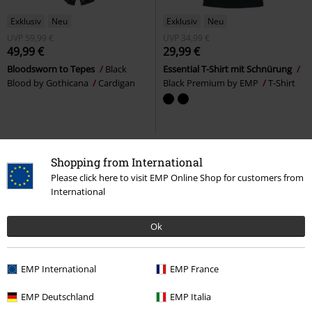
Exklusiv
Neu
Exklusiv
Neu
UVP
59,99 €
UVP
34,99 €
49,99 €
29,99 €
Bloodsworn to Tepes
Black
Essential T-Shirt mit Schnürung
Blood by Gothicana
Cardigan
Black Premium by EMP
T-Shirt
Shopping from International
Please click here to visit EMP Online Shop for customers from
International
Ok
EMP International
EMP France
100% Leder
-54%
Exklusiv
EMP Deutschland
EMP Italia
UVP
34,99 €