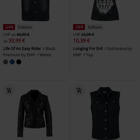
-24%
Exklusiv
-58%
Exklusiv
UVP
ab
44,99 €
UVP
24,99 €
33,99 €
10,39 €
ab
Life Of An Easy Rider
Black
Longing For Evil
Gothicana by
Premium by EMP
Weste
EMP
Top