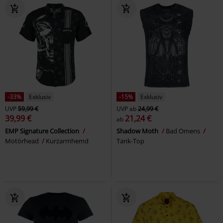
-33%
Exklusiv
-15%
Exklusiv
UVP
59,99 €
UVP
ab
24,99 €
39,99 €
21,24 €
ab
EMP Signature Collection
Shadow Moth
Bad Omens
Motörhead
Kurzarmhemd
Tank-Top