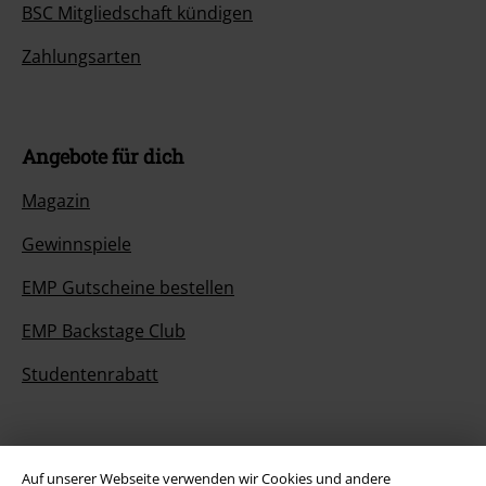
BSC Mitgliedschaft kündigen
Zahlungsarten
Angebote für dich
Magazin
Gewinnspiele
EMP Gutscheine bestellen
EMP Backstage Club
Studentenrabatt
Über EMP
Auf unserer Webseite verwenden wir Cookies und andere