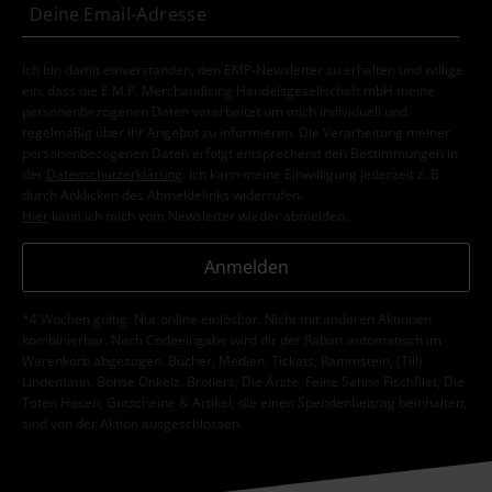
Ich bin damit einverstanden, den EMP-Newsletter zu erhalten und willige
ein, dass die E.M.P. Merchandising Handelsgesellschaft mbH meine
personenbezogenen Daten verarbeitet um mich individuell und
regelmäßig über ihr Angebot zu informieren. Die Verarbeitung meiner
personenbezogenen Daten erfolgt entsprechend den Bestimmungen in
der
Datenschutzerklärung
. Ich kann meine Einwilligung jederzeit z. B.
durch Anklicken des Abmeldelinks widerrufen.
Hier
kann ich mich vom Newsletter wieder abmelden.
Anmelden
*4 Wochen gültig. Nur online einlösbar. Nicht mit anderen Aktionen
kombinierbar. Nach Codeeingabe wird dir der Rabatt automatisch im
Warenkorb abgezogen. Bücher, Medien, Tickets, Rammstein, (Till)
Lindemann, Böhse Onkelz, Broilers, Die Ärzte, Feine Sahne Fischfilet, Die
Toten Hosen, Gutscheine & Artikel, die einen Spendenbeitrag beinhalten,
sind von der Aktion ausgeschlossen.