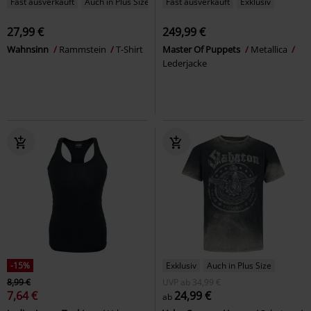
Fast ausverkauft
Auch in Plus Size
Fast ausverkauft
Exklusiv
27,99 €
249,99 €
Wahnsinn
Rammstein
T-Shirt
Master Of Puppets
Metallica
Lederjacke
-15%
Exklusiv
Auch in Plus Size
8,99 €
UVP
ab
34,99 €
7,64 €
24,99 €
ab