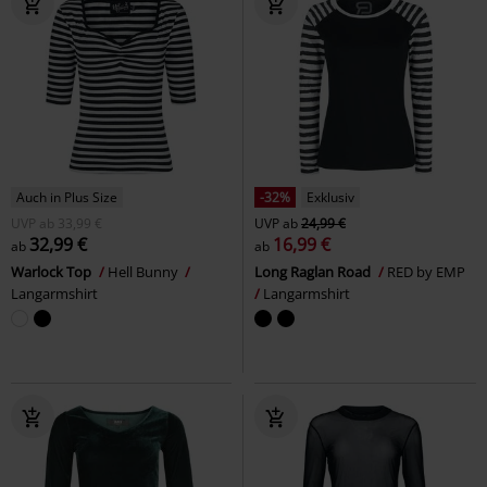
Auch in Plus Size
-32%
Exklusiv
UVP
ab
33,99 €
UVP
ab
24,99 €
32,99 €
16,99 €
ab
ab
Warlock Top
Hell Bunny
Long Raglan Road
RED by EMP
Langarmshirt
Langarmshirt