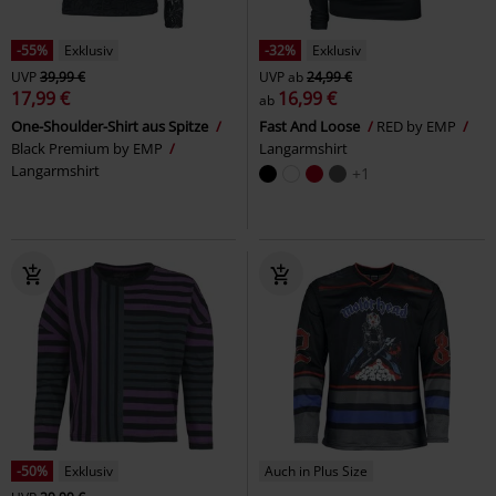
-55%
Exklusiv
-32%
Exklusiv
UVP
39,99 €
UVP
ab
24,99 €
17,99 €
16,99 €
ab
One-Shoulder-Shirt aus Spitze
Fast And Loose
RED by EMP
Black Premium by EMP
Langarmshirt
Langarmshirt
+1
-50%
Exklusiv
Auch in Plus Size