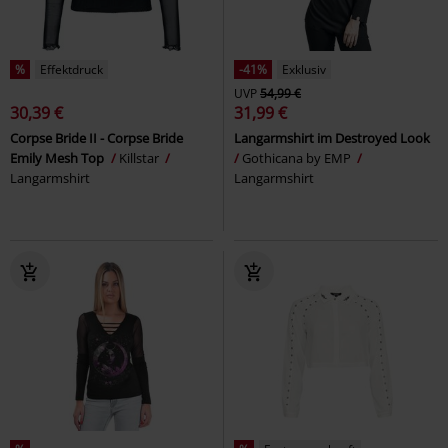
%
Effektdruck
-41%
Exklusiv
UVP
54,99 €
30,39 €
31,99 €
Corpse Bride II - Corpse Bride
Langarmshirt im Destroyed Look
Emily Mesh Top
Killstar
Gothicana by EMP
Langarmshirt
Langarmshirt