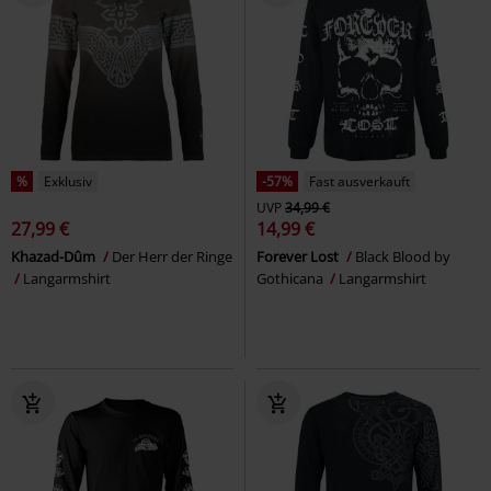
%
Exklusiv
-57%
Fast ausverkauft
UVP
34,99 €
27,99 €
14,99 €
Khazad-Dûm
Der Herr der Ringe
Forever Lost
Black Blood by
Langarmshirt
Gothicana
Langarmshirt