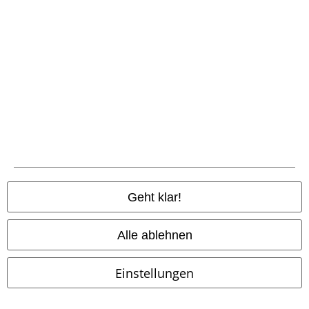
Zahlungsarten
Vorkasse
Geht klar!
Nachnahme
Alle ablehnen
Versender
Einstellungen