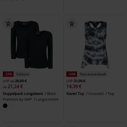
-29%
Exklusiv
-34%
Fast ausverkauft
UVP
ab
29,99 €
UVP
21,99 €
21,24 €
14,39 €
ab
Doppelpack Longsleeve
Black
Kaveri Top
Innocent
Top
Premium by EMP
Langarmshirt