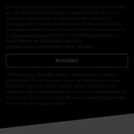
Ich bin damit einverstanden, den EMP-Newsletter zu erhalten und willige
ein, dass die E.M.P. Merchandising Handelsgesellschaft mbH meine
personenbezogenen Daten verarbeitet um mich individuell und
regelmäßig über ihr Angebot zu informieren. Die Verarbeitung meiner
personenbezogenen Daten erfolgt entsprechend den Bestimmungen in
der
Datenschutzerklärung
. Ich kann meine Einwilligung jederzeit z. B.
durch Anklicken des Abmeldelinks widerrufen.
Hier
kann ich mich vom Newsletter wieder abmelden.
Anmelden
*4 Wochen gültig. Nur online einlösbar. Nicht mit anderen Aktionen
kombinierbar. Nach Codeeingabe wird dir der Rabatt automatisch im
Warenkorb abgezogen. Bücher, Medien, Tickets, Rammstein, (Till)
Lindemann, Böhse Onkelz, Broilers, Die Ärzte, Feine Sahne Fischfilet, Die
Toten Hosen, Gutscheine & Artikel, die einen Spendenbeitrag beinhalten,
sind von der Aktion ausgeschlossen.