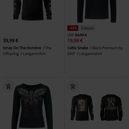
-42%
Exklusiv
UVP
34,99 €
39,99 €
19,99 €
Ixnay On The Hombre
The
Celtic Snake
Black Premium by
Offspring
Langarmshirt
EMP
Langarmshirt