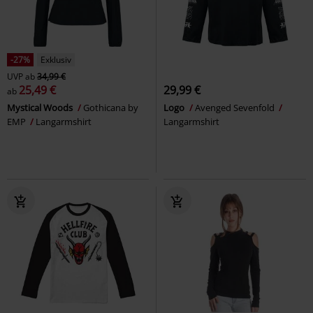
-27%
Exklusiv
UVP
ab
34,99 €
25,49 €
29,99 €
ab
Mystical Woods
Gothicana by
Logo
Avenged Sevenfold
EMP
Langarmshirt
Langarmshirt