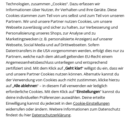
Technologien, zusammen „Cookies“. Dazu erfassen wir
Partnerprogramm
Informationen über Nutzer, ihr Verhalten und ihre Geräte. Diese
Cookies stammen zum Teil von uns selbst und zum Teil von unseren
EMP Stores
Partnern. Wir und unsere Partner nutzen Cookies, um unsere
Webseite zuverlässig und sicher zu halten, zur Verbesserung und
Nachhaltigkeit
Personalisierung unseres Shops, zur Analyse und zu
Marketingzwecken (z. B. personalisierte Anzeigen) auf unserer
Jobs bei EMP
Webseite, Social Media und auf Drittwebseiten. Sofern
Datentransfers in die USA vorgenommen werden, erfolgt dies nur zu
Partnern, welche nach dem aktuell geltenden EU-Recht einem
Angemessenheitsbeschluss unterliegen und entsprechend
zertifiziert sind. Mit dem Klick auf „
Geht klar!
“ willigst du ein, dass wir
und unsere Partner Cookies nutzen können. Alternativ kannst du
der Verwendung von Cookies auch nicht zustimmen, klicke hierzu
auf „
Alle ablehnen
“ – in diesem Fall verwenden wir lediglich
erforderliche Cookies. Mit dem Klick auf "
Einstellungen
" kannst du
deine individuellen Präferenzen auswählen. Deine erteilte
Community
Einwilligung kannst du jederzeit in den
Cookie-Einstellungen
widerrufen oder ändern. Weitere Informationen zum Datenschutz
findest du hier
Datenschutzerklärung
.