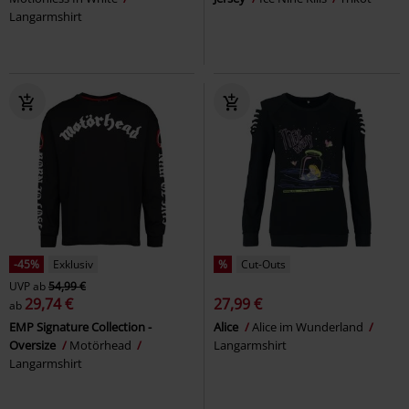
Langarmshirt
-45%
Exklusiv
%
Cut-Outs
UVP
ab
54,99 €
29,74 €
27,99 €
ab
EMP Signature Collection -
Alice
Alice im Wunderland
Oversize
Motörhead
Langarmshirt
Langarmshirt