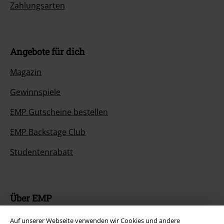
Zahlungsarten
Angebote für dich
Magazin
Gewinnspiele
EMP Gutscheine bestellen
EMP Backstage Club
Studentenrabatt
Über EMP
EMP Events
Auf unserer Webseite verwenden wir Cookies und andere