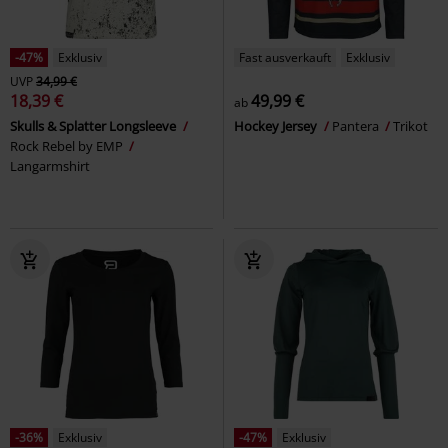
-47%
Exklusiv
Fast ausverkauft
Exklusiv
UVP
34,99 €
18,39 €
49,99 €
ab
Skulls & Splatter Longsleeve
Hockey Jersey
Pantera
Trikot
Rock Rebel by EMP
Langarmshirt
-36%
Exklusiv
-47%
Exklusiv