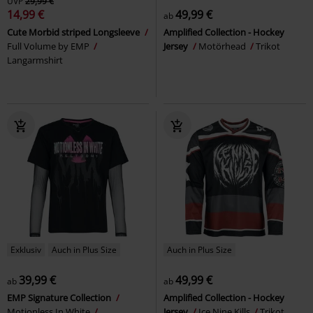
UVP
29,99 €
14,99 €
49,99 €
ab
Cute Morbid striped Longsleeve
Amplified Collection - Hockey
Full Volume by EMP
Jersey
Motörhead
Trikot
Langarmshirt
Exklusiv
Auch in Plus Size
Auch in Plus Size
39,99 €
49,99 €
ab
ab
EMP Signature Collection
Amplified Collection - Hockey
Motionless In White
Jersey
Ice Nine Kills
Trikot