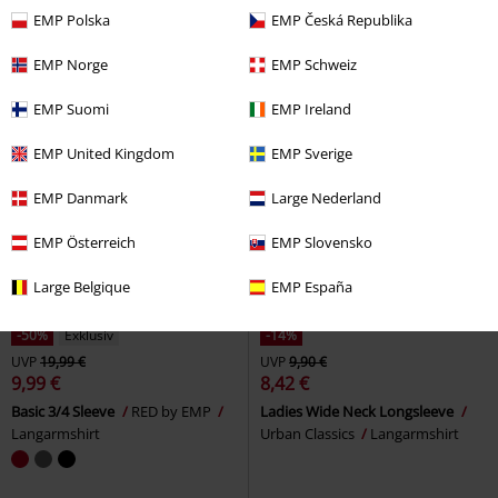
Langarmshirt
Langarmshirt
EMP Polska
EMP Česká Republika
EMP Norge
EMP Schweiz
EMP Suomi
EMP Ireland
EMP United Kingdom
EMP Sverige
EMP Danmark
Large Nederland
EMP Österreich
EMP Slovensko
Large Belgique
EMP España
-50%
Exklusiv
-14%
UVP
19,99 €
UVP
9,90 €
9,99 €
8,42 €
Basic 3/4 Sleeve
RED by EMP
Ladies Wide Neck Longsleeve
Langarmshirt
Urban Classics
Langarmshirt