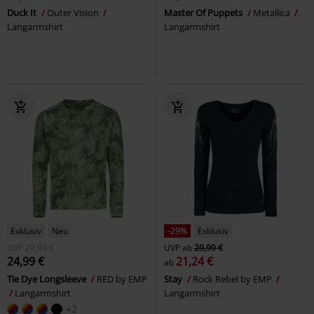
Duck It
Outer Vision
Master Of Puppets
Metallica
Langarmshirt
Langarmshirt
Exklusiv
Neu
-29%
Exklusiv
UVP
29,99 €
UVP
ab
29,99 €
24,99 €
21,24 €
ab
Tie Dye Longsleeve
RED by EMP
Stay
Rock Rebel by EMP
Langarmshirt
Langarmshirt
+2