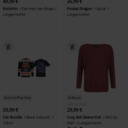
49,99 €
26,99 €
Rohirrim
Der Herr der Ringe
Pocket Dragon
Spiral
Langarmshirt
Langarmshirt
Auch in Plus Size
Exklusiv
UVP
34,99 €
59,99 €
29,99 €
Fan Bundle
Black Sabbath
Cosy Bat Sleeve Knit
RED by
Trikot
EMP
Langarmshirt