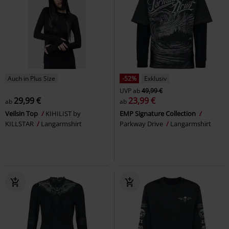
Auch in Plus Size
-52%
Exklusiv
UVP
ab
49,99 €
29,99 €
23,99 €
ab
ab
Veilsin Top
KIHILIST by
EMP Signature Collection
KILLSTAR
Langarmshirt
Parkway Drive
Langarmshirt