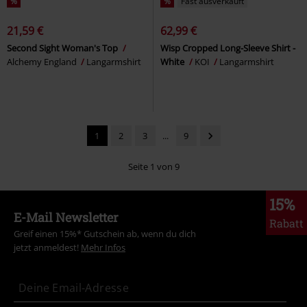
%
%
Fast ausverkauft
21,59 €
62,99 €
Second Sight Woman's Top
Wisp Cropped Long-Sleeve Shirt -
Alchemy England
Langarmshirt
White
KOI
Langarmshirt
1
2
3
...
9
Seite 1 von 9
15%
E-Mail Newsletter
Rabatt
Greif einen 15%* Gutschein ab, wenn du dich
jetzt anmeldest!
Mehr Infos