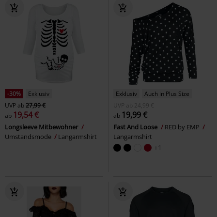
-30%
Exklusiv
Exklusiv
Auch in Plus Size
UVP
ab
27,99 €
UVP
ab
24,99 €
19,54 €
19,99 €
ab
ab
Longsleeve Mitbewohner
Fast And Loose
RED by EMP
Umstandsmode
Langarmshirt
Langarmshirt
+1