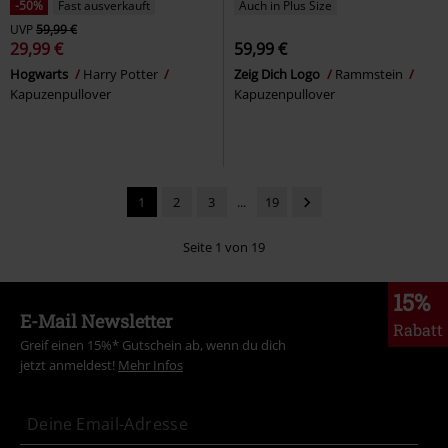
-50%
Fast ausverkauft
Auch in Plus Size
UVP
59,99 €
29,99 €
59,99 €
Hogwarts
Harry Potter
Zeig Dich Logo
Rammstein
Kapuzenpullover
Kapuzenpullover
1
2
3
...
19
Seite 1 von 19
15%
E-Mail Newsletter
Rabatt
Greif einen 15%* Gutschein ab, wenn du dich
jetzt anmeldest!
Mehr Infos