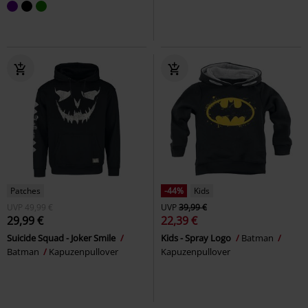
Patches
-44%
Kids
UVP
49,99 €
UVP
39,99 €
29,99 €
22,39 €
Suicide Squad - Joker Smile
Kids - Spray Logo
Batman
Batman
Kapuzenpullover
Kapuzenpullover