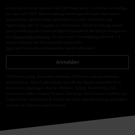
Ich bin damit einverstanden, den EMP-Newsletter zu erhalten und willige
ein, dass die E.M.P. Merchandising Handelsgesellschaft mbH meine
personenbezogenen Daten verarbeitet um mich individuell und
regelmäßig über ihr Angebot zu informieren. Die Verarbeitung meiner
personenbezogenen Daten erfolgt entsprechend den Bestimmungen in
der
Datenschutzerklärung
. Ich kann meine Einwilligung jederzeit z. B.
durch Anklicken des Abmeldelinks widerrufen.
Hier
kann ich mich vom Newsletter wieder abmelden.
Anmelden
*4 Wochen gültig. Nur online einlösbar. Nicht mit anderen Aktionen
kombinierbar. Nach Codeeingabe wird dir der Rabatt automatisch im
Warenkorb abgezogen. Bücher, Medien, Tickets, Rammstein, (Till)
Lindemann, Böhse Onkelz, Broilers, Die Ärzte, Feine Sahne Fischfilet, Die
Toten Hosen, Gutscheine & Artikel, die einen Spendenbeitrag beinhalten,
sind von der Aktion ausgeschlossen.