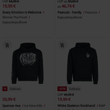
UVP
54,99 €
UVP
ab
59,90 €
19,99 €
46,74 €
ab
Every Emotion Is Welcome
Peanuts - Family
Peanuts
Winnie The Pooh
Kapuzenpullover
Kapuzenpullover
%
Exklusiv
-60%
Exklusiv
UVP
49,99 €
50,99 €
19,99 €
Spencer Axe
Ice Nine Kills
White Skeleton Rockhand
EMP