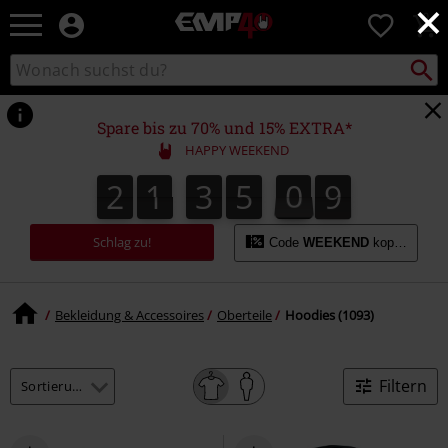
×
EMP
0
Merchandise
-
Packst
Katalog
suchen
Fanartikel
durchsuchen
Shop
für
Spare bis zu 70% und 15% EXTRA*
Rock
HAPPY WEEKEND
&
Entertainment
2
1
3
5
0
8
2
1
3
5
0
7
8
1
9
7
Schlag zu!
Code
WEEKEND
kopieren
Bekleidung & Accessoires
Oberteile
Hoodies (1093)
Filtern