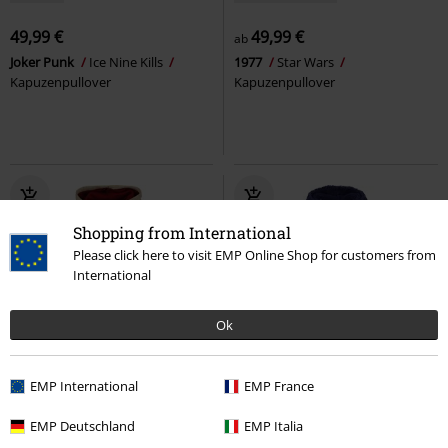
49,99 €
49,99 €
ab
Joker Punk
Ice Nine Kills
1977
Star Wars
Kapuzenpullover
Kapuzenpullover
Shopping from International
Please click here to visit EMP Online Shop for customers from
International
Ok
Neu
Auch in Plus Size
Stickerei
EMP International
EMP France
UVP
59,90 €
UVP
99,99 €
49,99 €
69,99 €
EMP Deutschland
EMP Italia
Karte des Rumtreibers
Harry
Gengar - Sherpa
Pokémon