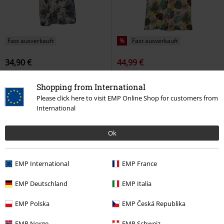
Fast ausverkauft
%
Fast ausverkauft
34,90 €
44,99 €
Viscose AOP Resort Shirt
Urban
Harry Shirt
Chet Rock
Classics
Kurzarmhemd
Kurzarmhemd
Shopping from International
Please click here to visit EMP Online Shop for customers from
International
Ok
EMP International
EMP France
EMP Deutschland
EMP Italia
EMP Polska
EMP Česká Republika
EMP Norge
EMP Schweiz