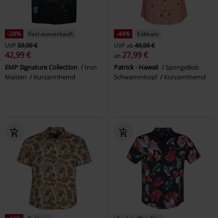
-28%
Fast ausverkauft
-44%
Exklusiv
UVP
59,99 €
UVP
ab
49,99 €
42,99 €
27,99 €
ab
EMP Signature Collection
Iron
Patrick - Hawaii
SpongeBob
Maiden
Kurzarmhemd
Schwammkopf
Kurzarmhemd