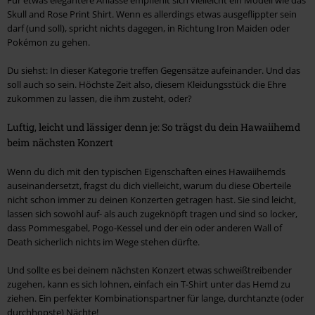
Skull and Rose Print Shirt. Wenn es allerdings etwas ausgeflippter sein
darf (und soll), spricht nichts dagegen, in Richtung Iron Maiden oder
Pokémon zu gehen.
Du siehst: In dieser Kategorie treffen Gegensätze aufeinander. Und das
soll auch so sein. Höchste Zeit also, diesem Kleidungsstück die Ehre
zukommen zu lassen, die ihm zusteht, oder?
Luftig, leicht und lässiger denn je: So trägst du dein Hawaiihemd
beim nächsten Konzert
Wenn du dich mit den typischen Eigenschaften eines Hawaiihemds
auseinandersetzt, fragst du dich vielleicht, warum du diese Oberteile
nicht schon immer zu deinen Konzerten getragen hast. Sie sind leicht,
lassen sich sowohl auf- als auch zugeknöpft tragen und sind so locker,
dass Pommesgabel, Pogo-Kessel und der ein oder anderen Wall of
Death sicherlich nichts im Wege stehen dürfte.
Und sollte es bei deinem nächsten Konzert etwas schweißtreibender
zugehen, kann es sich lohnen, einfach ein T-Shirt unter das Hemd zu
ziehen. Ein perfekter Kombinationspartner für lange, durchtanzte (oder
durchhopste) Nächte!