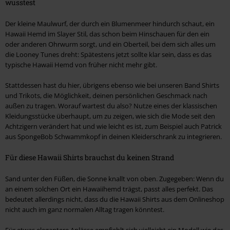
wusstest
Der kleine Maulwurf, der durch ein Blumenmeer hindurch schaut, ein
Hawaii Hemd im Slayer Stil, das schon beim Hinschauen für den ein
oder anderen Ohrwurm sorgt, und ein Oberteil, bei dem sich alles um
die Looney Tunes dreht: Spätestens jetzt sollte klar sein, dass es das
typische Hawaii Hemd von früher nicht mehr gibt.
Stattdessen hast du hier, übrigens ebenso wie bei unseren Band Shirts
und Trikots, die Möglichkeit, deinen persönlichen Geschmack nach
außen zu tragen. Worauf wartest du also? Nutze eines der klassischen
Kleidungsstücke überhaupt, um zu zeigen, wie sich die Mode seit den
Achtzigern verändert hat und wie leicht es ist, zum Beispiel auch Patrick
aus SpongeBob Schwammkopf in deinen Kleiderschrank zu integrieren.
Für diese Hawaii Shirts brauchst du keinen Strand
Sand unter den Füßen, die Sonne knallt von oben. Zugegeben: Wenn du
an einem solchen Ort ein Hawaiihemd trägst, passt alles perfekt. Das
bedeutet allerdings nicht, dass du die Hawaii Shirts aus dem Onlineshop
nicht auch im ganz normalen Alltag tragen könntest.
Für etwas elegantere Anlässe empfiehlt sich vielleicht ein Modell wie das