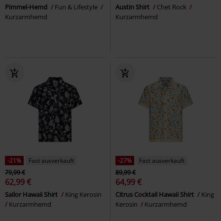
Pimmel-Hemd
Fun & Lifestyle
Austin Shirt
Chet Rock
Kurzarmhemd
Kurzarmhemd
-21%
Fast ausverkauft
-27%
Fast ausverkauft
79,99 €
89,99 €
62,99 €
64,99 €
Sailor Hawaii Shirt
King Kerosin
Citrus Cocktail Hawaii Shirt
King
Kurzarmhemd
Kerosin
Kurzarmhemd