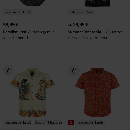
Fast ausverkauft
Exklusiv
Neu
39,99 €
29,99 €
ab
Paradise Lost
Rockin'gent
Summer Breeze Skull
Summer
Kurzarmhemd
Breeze
Kurzarmhemd
Fast ausverkauft
Auch in Plus Size
%
Fast ausverkauft
UVP
89,99 €