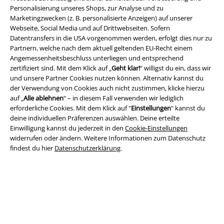
Personalisierung unseres Shops, zur Analyse und zu
Marketingzwecken (z. B. personalisierte Anzeigen) auf unserer
Webseite, Social Media und auf Drittwebseiten. Sofern
Datentransfers in die USA vorgenommen werden, erfolgt dies nur zu
Partnern, welche nach dem aktuell geltenden EU-Recht einem
Rechtliches
Angemessenheitsbeschluss unterliegen und entsprechend
zertifiziert sind. Mit dem Klick auf „
Geht klar!
“ willigst du ein, dass wir
AGB
und unsere Partner Cookies nutzen können. Alternativ kannst du
der Verwendung von Cookies auch nicht zustimmen, klicke hierzu
Impressum
auf „
Alle ablehnen
“ – in diesem Fall verwenden wir lediglich
erforderliche Cookies. Mit dem Klick auf "
Einstellungen
" kannst du
deine individuellen Präferenzen auswählen. Deine erteilte
Datenschutz
Einwilligung kannst du jederzeit in den
Cookie-Einstellungen
widerrufen oder ändern. Weitere Informationen zum Datenschutz
Entsorgung und Umweltschutz
findest du hier
Datenschutzerklärung
.
Konformitätserklärung
Information zur Barrierefreiheit
Cookie-Einstellungen