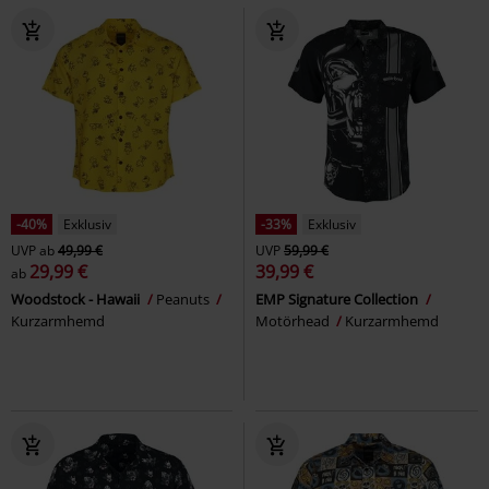
-40%
Exklusiv
-33%
Exklusiv
UVP
ab
49,99 €
UVP
59,99 €
29,99 €
39,99 €
ab
Woodstock - Hawaii
Peanuts
EMP Signature Collection
Kurzarmhemd
Motörhead
Kurzarmhemd