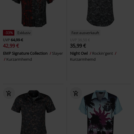
-33%
Exklusiv
Fast ausverkauft
UVP
64,99 €
UVP
36,50 €
42,99 €
35,99 €
EMP Signature Collection
Slayer
Night Owl
Rockin'gent
Kurzarmhemd
Kurzarmhemd