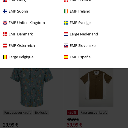
%
Fast ausverkauft
%
Fast ausverkauft
EMP Suomi
EMP Ireland
62,99 €
74,99 €
EMP United Kingdom
EMP Sverige
Temple Hawaiian Shirt
The
Bearmaid Hawaiian Shirt
The
Dudes
Kurzarmhemd
Dudes
Kurzarmhemd
EMP Danmark
Large Nederland
EMP Österreich
EMP Slovensko
Large Belgique
EMP España
Fast ausverkauft
Exklusiv
-20%
Fast ausverkauft
49,99 €
29,99 €
39,99 €