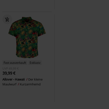
Fast ausverkauft
Exklusiv
UVP
49,99 €
39,99 €
Allover - Hawaii
Der kleine
Maulwurf
Kurzarmhemd