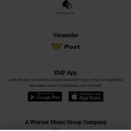
Nachnahme
Versender
EMP App
Lade dir jetzt kostenlos unsere neue EMP App runter und genieße
die vielen neuen Funktionen und Vorteile!
A Warner Music Group Company