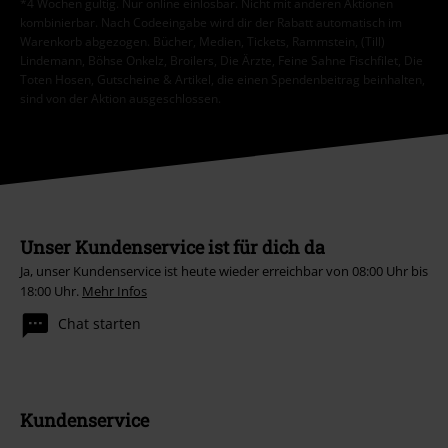
*4 Wochen gültig. Nur online einlösbar. Nicht mit anderen Aktionen
kombinierbar. Nach Codeeingabe wird dir der Rabatt automatisch im
Warenkorb abgezogen. Bücher, Medien, Tickets, Rammstein, (Till)
Lindemann, Böhse Onkelz, Broilers, Die Ärzte, Feine Sahne Fischfilet, Die
Toten Hosen, Gutscheine & Artikel, die einen Spendenbeitrag beinhalten,
sind von der Aktion ausgeschlossen.
Unser Kundenservice ist für dich da
Ja, unser Kundenservice ist heute wieder erreichbar von 08:00 Uhr bis
18:00 Uhr.
Mehr Infos
Chat starten
Kundenservice