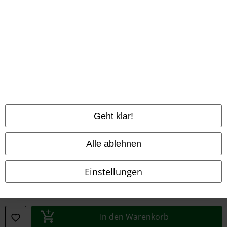
Konformitätserklärung
Information zur Barrierefreiheit
Cookie-Einstellungen
Vertrag widerrufen
Alle Preise inkl. gesetzlicher Mehrwertsteuer, zzgl.
Versandkosten
Geht klar!
© 1986-2026 E.M.P. Merchandising HGmbH
Alle ablehnen
Einstellungen
EMP Online Shops
EMP International
EMP France
In den Warenkorb