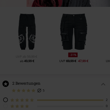
-31%
UVP
ab
59,99 €
49,99 €
UVP
69,99 €
47,99 €
UV
ab
2 Bewertungen
5
2
0