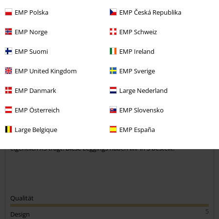
EMP Polska
EMP Česká Republika
Kommentieren
EMP Norge
EMP Schweiz
EMP Suomi
EMP Ireland
Thomas T.
EMP United Kingdom
EMP Sverige
6 Bewertungen
Geschrieben am: Donnerstag, 02.04.2026
EMP Danmark
Large Nederland
Körpergröße in Meter: 1.65
Gekaufte Größe: S
EMP Österreich
EMP Slovensko
Kommentar jetzt abschicken!
Top
Large Belgique
EMP España
Leggings für meine Frau. Passt perfekt, obwohl meine Frau
eigentlich XS trägt. Diese Leggings haben wir in S bestellt.
Qualität
5
Design