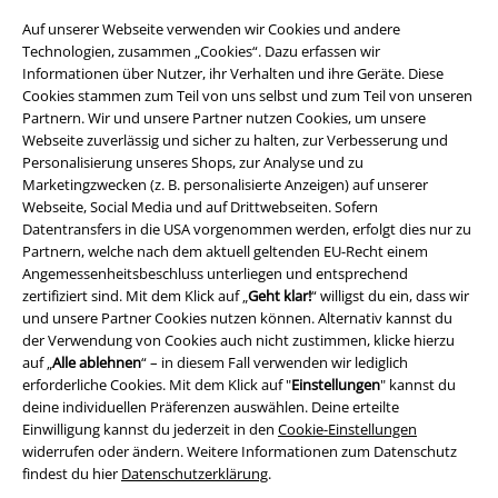
Auf unserer Webseite verwenden wir Cookies und andere
Technologien, zusammen „Cookies“. Dazu erfassen wir
Informationen über Nutzer, ihr Verhalten und ihre Geräte. Diese
Cookies stammen zum Teil von uns selbst und zum Teil von unseren
Partnern. Wir und unsere Partner nutzen Cookies, um unsere
Webseite zuverlässig und sicher zu halten, zur Verbesserung und
Personalisierung unseres Shops, zur Analyse und zu
Marketingzwecken (z. B. personalisierte Anzeigen) auf unserer
Webseite, Social Media und auf Drittwebseiten. Sofern
Datentransfers in die USA vorgenommen werden, erfolgt dies nur zu
Partnern, welche nach dem aktuell geltenden EU-Recht einem
Angemessenheitsbeschluss unterliegen und entsprechend
Rechtliches
zertifiziert sind. Mit dem Klick auf „
Geht klar!
“ willigst du ein, dass wir
und unsere Partner Cookies nutzen können. Alternativ kannst du
AGB
der Verwendung von Cookies auch nicht zustimmen, klicke hierzu
auf „
Alle ablehnen
“ – in diesem Fall verwenden wir lediglich
Impressum
erforderliche Cookies. Mit dem Klick auf "
Einstellungen
" kannst du
deine individuellen Präferenzen auswählen. Deine erteilte
Datenschutz
Einwilligung kannst du jederzeit in den
Cookie-Einstellungen
widerrufen oder ändern. Weitere Informationen zum Datenschutz
findest du hier
Datenschutzerklärung
.
Entsorgung und Umweltschutz