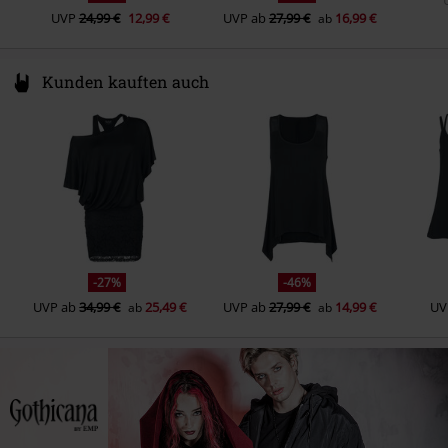
UVP
24,99 €
12,99 €
UVP
ab
27,99 €
16,99 €
ab
Kunden kauften auch
-27%
-46%
UVP
ab
34,99 €
25,49 €
UVP
ab
27,99 €
14,99 €
UV
ab
ab