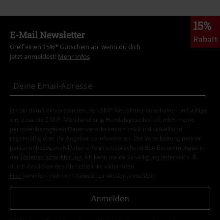
15%
E-Mail Newsletter
Rabatt
Greif einen 15%* Gutschein ab, wenn du dich
jetzt anmeldest!
Mehr Infos
Ich bin damit einverstanden, den EMP-Newsletter zu erhalten und willige
ein, dass die E.M.P. Merchandising Handelsgesellschaft mbH meine
personenbezogenen Daten verarbeitet um mich individuell und
regelmäßig über ihr Angebot zu informieren. Die Verarbeitung meiner
personenbezogenen Daten erfolgt entsprechend den Bestimmungen in
der
Datenschutzerklärung
. Ich kann meine Einwilligung jederzeit z. B.
durch Anklicken des Abmeldelinks widerrufen.
Hier
kann ich mich vom Newsletter wieder abmelden.
Anmelden