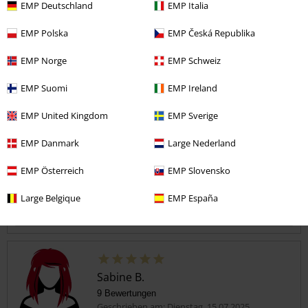
Design
EMP Deutschland
EMP Italia
5
Passform
EMP Polska
EMP Česká Republika
5
Weite
EMP Norge
EMP Schweiz
zu eng
perfekt
zu weit
Länge
EMP Suomi
EMP Ireland
zu kurz
perfekt
zu lang
EMP United Kingdom
EMP Sverige
Verifizierte Rezension
EMP Danmark
Large Nederland
War diese Bewertung hilfreich für dich?
EMP Österreich
EMP Slovensko
Large Belgique
EMP España
Kommentieren
Sabine B.
9 Bewertungen
Geschrieben am: Dienstag, 15.07.2025