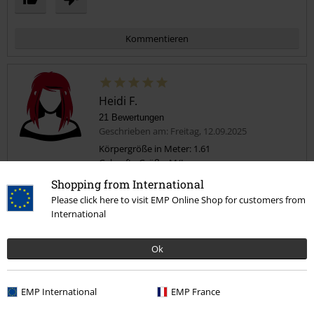
Kommentieren
Heidi F.
21 Bewertungen
Geschrieben am: Freitag, 12.09.2025
Körpergröße in Meter: 1.61
Gekaufte Größe: M/L
Kommentar jetzt abschicken!
Shopping from International
Top
Please click here to visit EMP Online Shop for customers from
Angenehm auf der Haut, gute Passform. Gr. L
International
Ok
EMP International
EMP France
Qualität
5