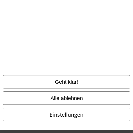
Entsorgung und Umweltschutz
Konformitätserklärung
Information zur Barrierefreiheit
Cookie-Einstellungen
Vertrag widerrufen
Alle Preise inkl. gesetzlicher Mehrwertsteuer, zzgl.
Versandkosten
Geht klar!
© 1986-2026 E.M.P. Merchandising HGmbH
Alle ablehnen
Einstellungen
EMP Online Shops
EMP International