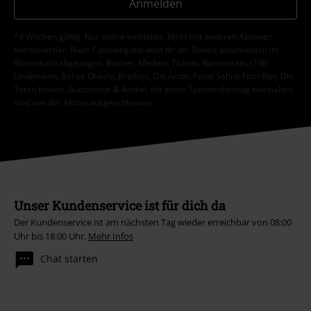
Anmelden
*4 Wochen gültig. Nur online einlösbar. Nicht mit anderen Aktionen
kombinierbar. Nach Codeeingabe wird dir der Rabatt automatisch im
Warenkorb abgezogen. Bücher, Medien, Tickets, Rammstein, (Till)
Lindemann, Böhse Onkelz, Broilers, Die Ärzte, Feine Sahne Fischfilet, Die
Toten Hosen, Gutscheine & Artikel, die einen Spendenbeitrag beinhalten,
sind von der Aktion ausgeschlossen.
Unser Kundenservice ist für dich da
Der Kundenservice ist am nächsten Tag wieder erreichbar von 08:00
Uhr bis 18:00 Uhr.
Mehr Infos
Chat starten