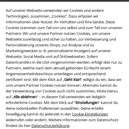
A Warner Music Group Company
Auf unserer Webseite verwenden wir Cookies und andere
Technologien, zusammen „Cookies“. Dazu erfassen wir
Informationen über Nutzer, ihr Verhalten und ihre Geräte. Diese
Cookies stammen zum Teil von uns selbst und zum Teil von unseren
Partnern. Wir und unsere Partner nutzen Cookies, um unsere
Webseite zuverlässig und sicher zu halten, zur Verbesserung und
Personalisierung unseres Shops, zur Analyse und zu
Marketingzwecken (z. B. personalisierte Anzeigen) auf unserer
Webseite, Social Media und auf Drittwebseiten. Sofern
Datentransfers in die USA vorgenommen werden, erfolgt dies nur zu
Partnern, welche nach dem aktuell geltenden EU-Recht einem
Angemessenheitsbeschluss unterliegen und entsprechend
zertifiziert sind. Mit dem Klick auf „
Geht klar!
“ willigst du ein, dass wir
und unsere Partner Cookies nutzen können. Alternativ kannst du
Rechtliches
der Verwendung von Cookies auch nicht zustimmen, klicke hierzu
auf „
Alle ablehnen
“ – in diesem Fall verwenden wir lediglich
AGB
erforderliche Cookies. Mit dem Klick auf "
Einstellungen
" kannst du
deine individuellen Präferenzen auswählen. Deine erteilte
Impressum
Einwilligung kannst du jederzeit in den
Cookie-Einstellungen
widerrufen oder ändern. Weitere Informationen zum Datenschutz
Datenschutz
findest du hier
Datenschutzerklärung
.