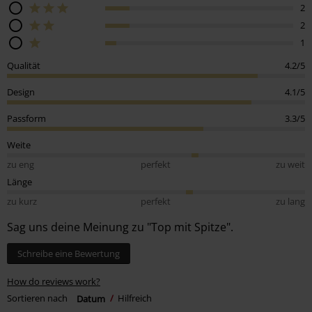
2
2
1
Qualität
4.2/5
Design
4.1/5
Passform
3.3/5
Weite
zu eng
perfekt
zu weit
Länge
zu kurz
perfekt
zu lang
Sag uns deine Meinung zu "Top mit Spitze".
Schreibe eine Bewertung
How do reviews work?
Sortieren nach
Datum
Hilfreich