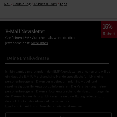
Neu
Bekleidung
T-Shirts & Tops
Tops
15%
E-Mail Newsletter
Rabatt
Greif einen 15%* Gutschein ab, wenn du dich
jetzt anmeldest!
Mehr Infos
Ich bin damit einverstanden, den EMP-Newsletter zu erhalten und willige
ein, dass die E.M.P. Merchandising Handelsgesellschaft mbH meine
personenbezogenen Daten verarbeitet um mich individuell und
regelmäßig über ihr Angebot zu informieren. Die Verarbeitung meiner
personenbezogenen Daten erfolgt entsprechend den Bestimmungen in
der
Datenschutzerklärung
. Ich kann meine Einwilligung jederzeit z. B.
durch Anklicken des Abmeldelinks widerrufen.
Hier
kann ich mich vom Newsletter wieder abmelden.