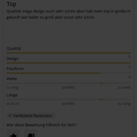
Kommentar jetzt abschicken!
Top
Qualität mega design auch sehr schön aber hab mein top in größe m
gekauft war leider zu groß aber sonst sehr schön
Qualität
5
Design
5
Passform
4
Weite
zu eng
perfekt
zu weit
Länge
zu kurz
perfekt
zu lang
Verifizierte Rezension
War diese Bewertung hilfreich für dich?