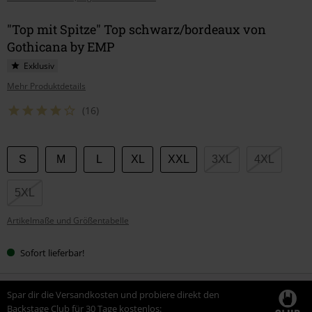
"Top mit Spitze" Top schwarz/bordeaux von
Gothicana by EMP
Exklusiv
Mehr Produktdetails
(16)
Wähle
S
M
L
XL
XXL
3XL
4XL
deine
Größe
5XL
Artikelmaße und Größentabelle
Sofort lieferbar!
Spar dir die Versandkosten und probiere direkt den
Backstage Club für 30 Tage kostenlos: