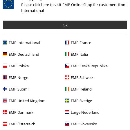
Please click here to visit EMP Online Shop for customers from
Qualität
International
5
Design
4
Passform
Ok
4
Verifizierte Rezension
EMP International
EMP France
War diese Bewertung hilfreich für dich?
EMP Deutschland
EMP Italia
EMP Polska
EMP Česká Republika
EMP Norge
EMP Schweiz
Kommentieren
EMP Suomi
EMP Ireland
EMP United Kingdom
EMP Sverige
Jessica H.
1 Bewertung
EMP Danmark
Large Nederland
Geschrieben am: Donnerstag, 29.06.2023
EMP Österreich
EMP Slovensko
Körpergröße in Meter: 1.66
Gekaufte Größe: M