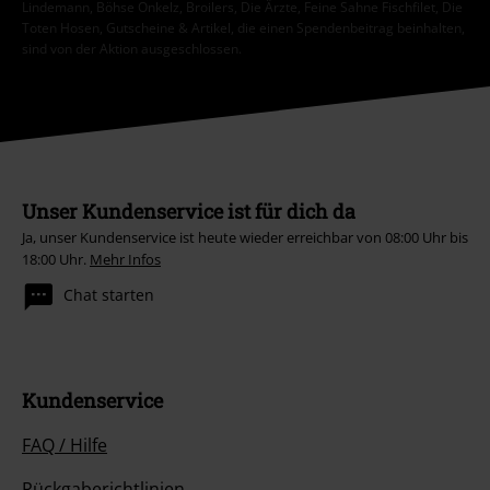
Lindemann, Böhse Onkelz, Broilers, Die Ärzte, Feine Sahne Fischfilet, Die
Toten Hosen, Gutscheine & Artikel, die einen Spendenbeitrag beinhalten,
sind von der Aktion ausgeschlossen.
Unser Kundenservice ist für dich da
Ja, unser Kundenservice ist heute wieder erreichbar von 08:00 Uhr bis
18:00 Uhr.
Mehr Infos
Chat starten
Kundenservice
FAQ / Hilfe
Rückgaberichtlinien