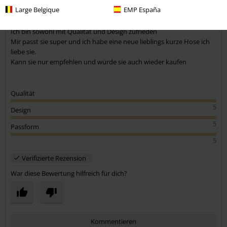
Large Belgique
EMP España
Kommentar jetzt abschicken!
Shorts
Ich bin sowohl mit Qualität und Design zufrieden
Mir passt sie super und ich habe eine neue lieblings kurze Hose ich
liebe sie.
Kann sie nur empfehlen und würde sie auch wieder kaufen
Qualität
5
Design
5
Passform
5
Verifizierte Rezension
War diese Bewertung hilfreich für dich?
Kommentieren