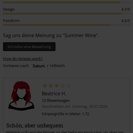
Design
4.7/5
Passform
4.2/5
Sag uns deine Meinung zu "Summer Wine".
Schreibe eine Bewertung
How do reviews work?
Sortieren nach
Datum
Hilfreich
Beatrice H.
13 Bewertungen
Geschrieben am: Sonntag, 28.07.2024
Körpergröße in Meter: 1.72
Schön, aber unbequem
Wirklich süß und die Strings an der Seite ein Hingucker. Ist aber am