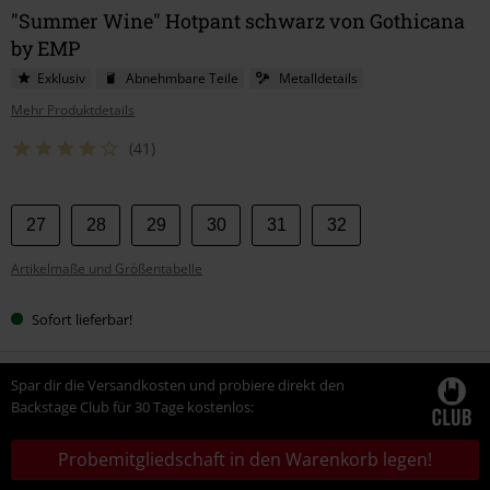
"Summer Wine" Hotpant schwarz von Gothicana
by EMP
Exklusiv
Abnehmbare Teile
Metalldetails
Mehr Produktdetails
(41)
Wähle
27
28
29
30
31
32
deine
Artikelmaße und Größentabelle
Größe
Sofort lieferbar!
Spar dir die Versandkosten und probiere direkt den
Backstage Club für 30 Tage kostenlos:
Probemitgliedschaft in den Warenkorb legen!