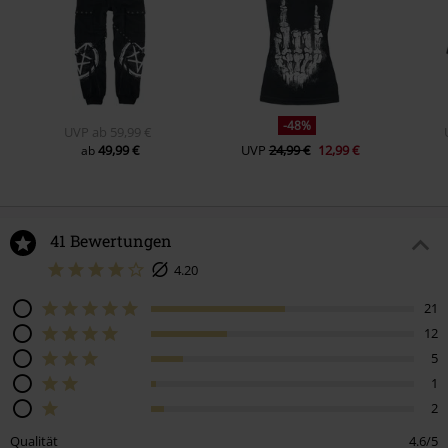
-48%
UVP
ab
59,99 €
49,99 €
UVP
24,99 €
12,99 €
ab
41 Bewertungen
4.20
21
12
5
1
2
Qualität
4.6/5