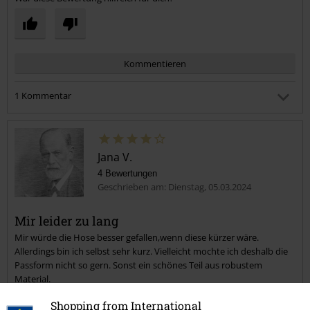
Kommentieren
1 Kommentar
Beatrice H.
Geschrieben am: Sonntag, 28.07.2024 10:25:06
Ging mir genauso.
Jana V.
4 Bewertungen
Geschrieben am: Dienstag, 05.03.2024
War dieser Kommentar hilfreich für dich?
Kommentar jetzt abschicken!
Mir leider zu lang
Mir würde die Hose besser gefallen,wenn diese kürzer wäre.
Allerdings bin ich selbst sehr kurz. Vielleicht mochte ich deshalb die
Passform nicht so gern. Sonst ein schönes Teil aus robustem
Material.
Shopping from International