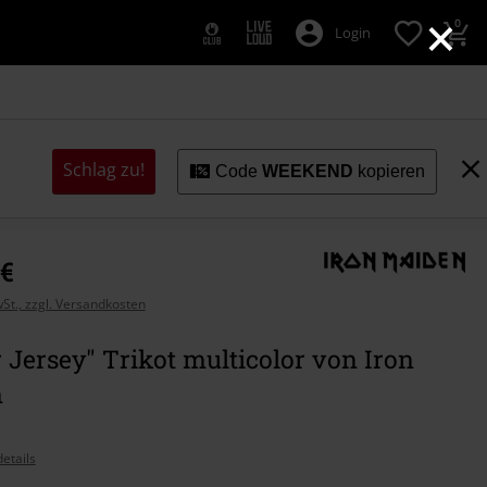
×
0
Login
Schlag zu!
Code
WEEKEND
kopieren
 €
wSt., zzgl. Versandkosten
 Jersey" Trikot multicolor von Iron
n
etails