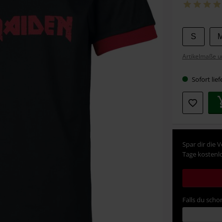
Wähle
S
deine
Artikelmaße u
Größe
Sofort lief
Spar dir die 
Tage kostenlo
Falls du schon