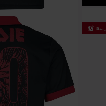
15% sp
Code
WE
Gültig bis zu
Nur Online. Mi
Nach Codeeing
Nicht mit and
Bücher, Medien
Die Toten Hose