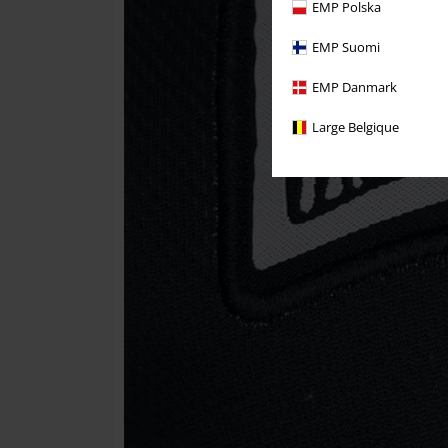
EMP Polska
EMP Suomi
EMP Danmark
Large Belgique