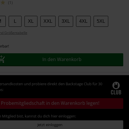
(1)
M
L
XL
XXL
3XL
4XL
5XL
nd Größentabelle
erbar!
In den Warenkorb
Versandkosten und probiere direkt den Backstage Club für 30
s:
Probemitgliedschaft in den Warenkorb legen!
 Mitglied bist, kannst du dich hier einloggen:
Jetzt einloggen