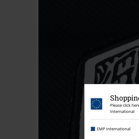
Shopping
Please click he
International
EMP International