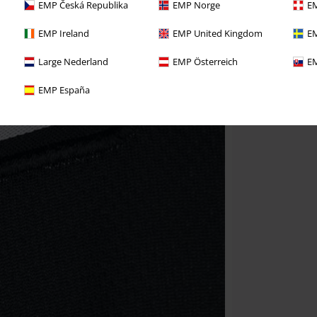
EMP Česká Republika
EMP Norge
EM
EMP Ireland
EMP United Kingdom
EM
Large Nederland
EMP Österreich
EM
EMP España