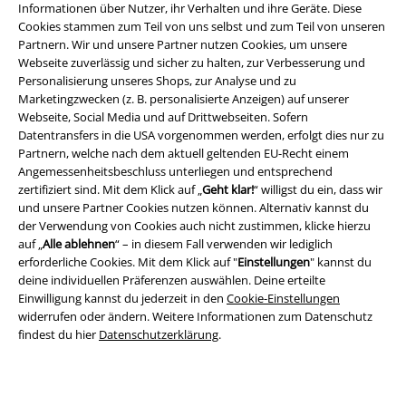
Informationen über Nutzer, ihr Verhalten und ihre Geräte. Diese
Cookies stammen zum Teil von uns selbst und zum Teil von unseren
Partnern. Wir und unsere Partner nutzen Cookies, um unsere
Webseite zuverlässig und sicher zu halten, zur Verbesserung und
Personalisierung unseres Shops, zur Analyse und zu
Marketingzwecken (z. B. personalisierte Anzeigen) auf unserer
Webseite, Social Media und auf Drittwebseiten. Sofern
Datentransfers in die USA vorgenommen werden, erfolgt dies nur zu
Partnern, welche nach dem aktuell geltenden EU-Recht einem
Rechtliches
Angemessenheitsbeschluss unterliegen und entsprechend
AGB
zertifiziert sind. Mit dem Klick auf „
Geht klar!
“ willigst du ein, dass wir
und unsere Partner Cookies nutzen können. Alternativ kannst du
der Verwendung von Cookies auch nicht zustimmen, klicke hierzu
Impressum
auf „
Alle ablehnen
“ – in diesem Fall verwenden wir lediglich
erforderliche Cookies. Mit dem Klick auf "
Einstellungen
" kannst du
Datenschutz
deine individuellen Präferenzen auswählen. Deine erteilte
Einwilligung kannst du jederzeit in den
Cookie-Einstellungen
Entsorgung und Umweltschutz
widerrufen oder ändern. Weitere Informationen zum Datenschutz
findest du hier
Datenschutzerklärung
.
Konformitätserklärung
Information zur Barrierefreiheit