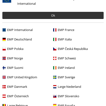
International
Schreibe eine Bewertung
Ok
EMP International
EMP France
EMP Deutschland
EMP Italia
EMP Polska
EMP Česká Republika
EMP Norge
EMP Schweiz
Zuletzt angesehene Artikel
EMP Suomi
EMP Ireland
EMP United Kingdom
EMP Sverige
EMP Danmark
Large Nederland
EMP Österreich
EMP Slovensko
Large Belgique
EMP España