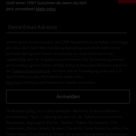
Greif einen 15%* Gutschein ab, wenn du dich
jetzt anmeldest!
Mehr Infos
Ich bin damit einverstanden, den EMP-Newsletter zu erhalten und willige
ein, dass die E.M.P. Merchandising Handelsgesellschaft mbH meine
personenbezogenen Daten verarbeitet um mich individuell und
regelmäßig über ihr Angebot zu informieren. Die Verarbeitung meiner
personenbezogenen Daten erfolgt entsprechend den Bestimmungen in
der
Datenschutzerklärung
. Ich kann meine Einwilligung jederzeit z. B.
durch Anklicken des Abmeldelinks widerrufen.
Hier
kann ich mich vom Newsletter wieder abmelden.
Anmelden
*4 Wochen gültig. Nur online einlösbar. Nicht mit anderen Aktionen
kombinierbar. Nach Codeeingabe wird dir der Rabatt automatisch im
Warenkorb abgezogen. Bücher, Medien, Tickets, Rammstein, (Till)
Lindemann, Böhse Onkelz, Broilers, Die Ärzte, Feine Sahne Fischfilet, Die
Toten Hosen, Gutscheine & Artikel, die einen Spendenbeitrag beinhalten,