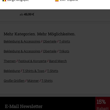
49,99 €
ab
Mehr Kategorien. Mehr Möglichkeiten.
Bekleidung & Accessoires
Oberteile
T-shirts
Bekleidung & Accessoires
Oberteile
Trikots
Themen
Festival & Konzerte
Band Merch
Bekleidung
T-Shirts & Tops
T-Shirts
Große Größen
Männer
T-Shirts
15%
E-Mail Newsletter
Rabatt