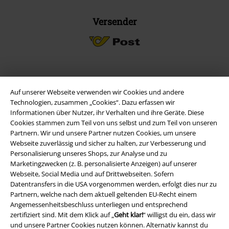
Versender
EMP App
Auf unserer Webseite verwenden wir Cookies und andere
Lade dir jetzt kostenlos unsere neue EMP App runter und genieße
Technologien, zusammen „Cookies“. Dazu erfassen wir
die vielen neuen Funktionen und Vorteile!
Informationen über Nutzer, ihr Verhalten und ihre Geräte. Diese
Cookies stammen zum Teil von uns selbst und zum Teil von unseren
Partnern. Wir und unsere Partner nutzen Cookies, um unsere
Webseite zuverlässig und sicher zu halten, zur Verbesserung und
Personalisierung unseres Shops, zur Analyse und zu
Marketingzwecken (z. B. personalisierte Anzeigen) auf unserer
A Warner Music Group Company
Webseite, Social Media und auf Drittwebseiten. Sofern
Datentransfers in die USA vorgenommen werden, erfolgt dies nur zu
Partnern, welche nach dem aktuell geltenden EU-Recht einem
Angemessenheitsbeschluss unterliegen und entsprechend
zertifiziert sind. Mit dem Klick auf „
Geht klar!
“ willigst du ein, dass wir
und unsere Partner Cookies nutzen können. Alternativ kannst du