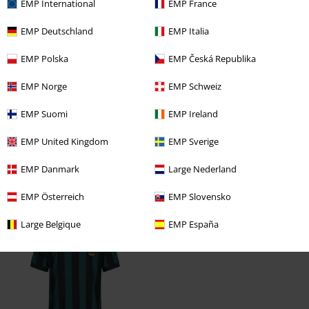
Sag uns deine Meinung zu "Soccer Jersey".
EMP International
EMP France
Schreibe eine Bewertung
EMP Deutschland
EMP Italia
EMP Polska
EMP Česká Republika
EMP Norge
EMP Schweiz
EMP Suomi
EMP Ireland
EMP United Kingdom
EMP Sverige
EMP Danmark
Large Nederland
EMP Österreich
EMP Slovensko
Zuletzt angesehene Artikel
Large Belgique
EMP España