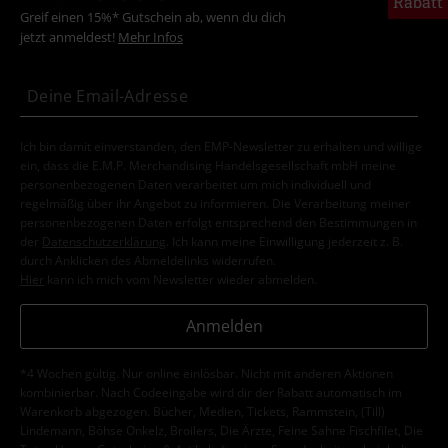
Rabatt
Greif einen 15%* Gutschein ab, wenn du dich
jetzt anmeldest!
Mehr Infos
Ich bin damit einverstanden, den EMP-Newsletter zu erhalten und willige
ein, dass die E.M.P. Merchandising Handelsgesellschaft mbH meine
personenbezogenen Daten verarbeitet um mich individuell und
regelmäßig über ihr Angebot zu informieren. Die Verarbeitung meiner
personenbezogenen Daten erfolgt entsprechend den Bestimmungen in
der
Datenschutzerklärung
. Ich kann meine Einwilligung jederzeit z. B.
durch Anklicken des Abmeldelinks widerrufen.
Hier
kann ich mich vom Newsletter wieder abmelden.
Anmelden
*4 Wochen gültig. Nur online einlösbar. Nicht mit anderen Aktionen
kombinierbar. Nach Codeeingabe wird dir der Rabatt automatisch im
Warenkorb abgezogen. Bücher, Medien, Tickets, Rammstein, (Till)
Lindemann, Böhse Onkelz, Broilers, Die Ärzte, Feine Sahne Fischfilet, Die