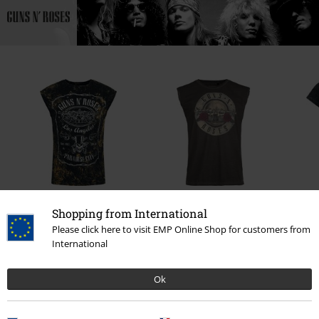
%
-20%
Shopping from International
19,99 €
ab
24,99 €
19,99 €
ab
ab
Please click here to visit EMP Online Shop for customers from
International
Ok
0 Bewertungen