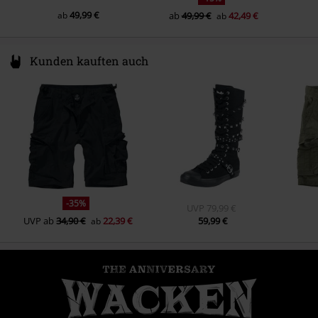
49,99 €
ab
ab
49,99 €
42,49 €
ab
Kunden kauften auch
-35%
UVP
79,99 €
UVP
ab
34,90 €
22,39 €
59,99 €
ab