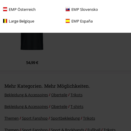
EMP Österreich
EMP Slovensko
Large Belgique
EMP España
54,99 €
Mehr Kategorien. Mehr Möglichkeiten.
Bekleidung & Accessoires
Oberteile
Trikots
Bekleidung & Accessoires
Oberteile
T-shirts
Themen
Sport Fanshop
Sportbekleidung
Trikots
Themen
Sport Fanshop
Sport & Rockbands
Fußball
Trikots