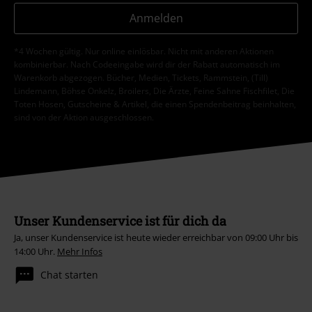
Anmelden
*4 Wochen gültig. Nur online einlösbar. Nicht mit anderen Aktionen
kombinierbar. Nach Codeeingabe wird dir der Rabatt automatisch im
Warenkorb abgezogen. Bücher, Medien, Tickets, Rammstein, (Till)
Lindemann, Böhse Onkelz, Broilers, Die Ärzte, Feine Sahne Fischfilet, Die
Toten Hosen, Gutscheine & Artikel, die einen Spendenbeitrag beinhalten,
sind von der Aktion ausgeschlossen.
Unser Kundenservice ist für dich da
Ja, unser Kundenservice ist heute wieder erreichbar von 09:00 Uhr bis
14:00 Uhr.
Mehr Infos
Chat starten