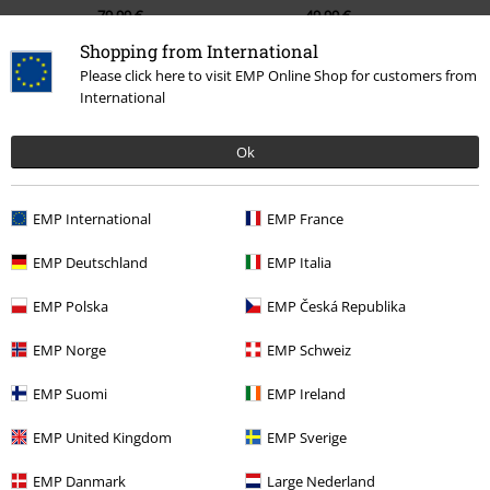
79,99 €
49,99 €
Shopping from International
Please click here to visit EMP Online Shop for customers from
International
0 Bewertungen
Ok
Sag uns deine Meinung zu "Soccer Jersey".
Schreibe eine Bewertung
EMP International
EMP France
EMP Deutschland
EMP Italia
EMP Polska
EMP Česká Republika
EMP Norge
EMP Schweiz
EMP Suomi
EMP Ireland
EMP United Kingdom
EMP Sverige
Zuletzt angesehene Artikel
EMP Danmark
Large Nederland