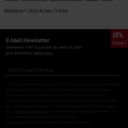
Bekleidung
T-Shirts & Tops
T-Shirts
15%
E-Mail Newsletter
Rabatt
Greif einen 15%* Gutschein ab, wenn du dich
jetzt anmeldest!
Mehr Infos
Ich bin damit einverstanden, den EMP-Newsletter zu erhalten und willige
ein, dass die E.M.P. Merchandising Handelsgesellschaft mbH meine
personenbezogenen Daten verarbeitet um mich individuell und
regelmäßig über ihr Angebot zu informieren. Die Verarbeitung meiner
personenbezogenen Daten erfolgt entsprechend den Bestimmungen in
der
Datenschutzerklärung
. Ich kann meine Einwilligung jederzeit z. B.
durch Anklicken des Abmeldelinks widerrufen.
Hier
kann ich mich vom Newsletter wieder abmelden.