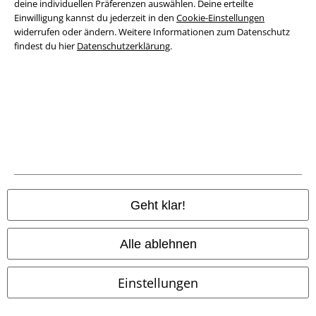
deine individuellen Präferenzen auswählen. Deine erteilte
Datenschutz
Einwilligung kannst du jederzeit in den
Cookie-Einstellungen
widerrufen oder ändern. Weitere Informationen zum Datenschutz
Entsorgung und Umweltschutz
findest du hier
Datenschutzerklärung
.
Konformitätserklärung
Information zur Barrierefreiheit
Cookie-Einstellungen
Vertrag widerrufen
Alle Preise inkl. gesetzlicher Mehrwertsteuer, zzgl.
Versandkosten
Geht klar!
© 1986-2026 E.M.P. Merchandising HGmbH
Alle ablehnen
Einstellungen
EMP Online Shops