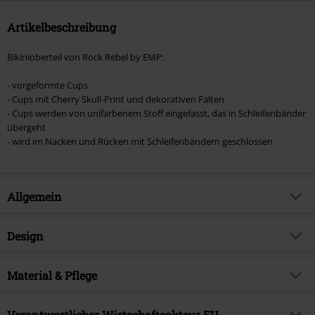
Artikelbeschreibung
Bikinioberteil von Rock Rebel by EMP:
- vorgeformte Cups
- Cups mit Cherry Skull-Print und dekorativen Falten
- Cups werden von unifarbenem Stoff eingefasst, das in Schleifenbänder
übergeht
- wird im Nacken und Rücken mit Schleifenbändern geschlossen
Allgemein
Artikelnummer:
468732
Design
Titel
Schwarzes Bikinioberteil mit
Rockabilly-Print
Produkt-Typ
Bikini-Oberteil
Material & Pflege
Brand
Rock Rebel by EMP
Trägerart
Breite Träger
Obermaterial
80% Polyamid, 20% Elasthan
Exklusiv bei EMP
EMP Exklusiv
Muster
Verantwortlicher Wirtschaftsakteur EU
Uni