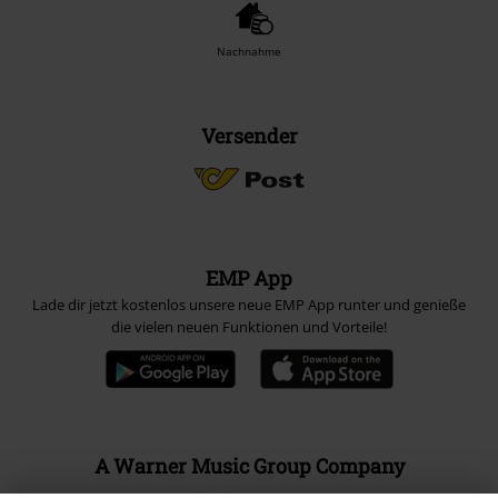
Nachnahme
Versender
EMP App
Lade dir jetzt kostenlos unsere neue EMP App runter und genieße
die vielen neuen Funktionen und Vorteile!
A Warner Music Group Company