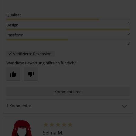
Qualität
4
Design
5
Passform
3
Verifizierte Rezension
War diese Bewertung hilfreich für dich?
Kommentieren
1 Kommentar
Jana S.
Geschrieben am: Sonntag, 02.03.2025 20:47:45
Hey, welche Größe hast du denn genommen wenn du
Selina M.
normalerweise Cup C hast? :)