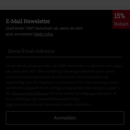
15%
E-Mail Newsletter
Rabatt
Greif einen 15%* Gutschein ab, wenn du dich
jetzt anmeldest!
Mehr Infos
Ich bin damit einverstanden, den EMP-Newsletter zu erhalten und willige
ein, dass die E.M.P. Merchandising Handelsgesellschaft mbH meine
personenbezogenen Daten verarbeitet um mich individuell und
regelmäßig über ihr Angebot zu informieren. Die Verarbeitung meiner
personenbezogenen Daten erfolgt entsprechend den Bestimmungen in
der
Datenschutzerklärung
. Ich kann meine Einwilligung jederzeit z. B.
durch Anklicken des Abmeldelinks widerrufen.
Hier
kann ich mich vom Newsletter wieder abmelden.
Anmelden