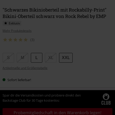
"Schwarzes Bikinioberteil mit Rockabilly-Print"
Bikini-Oberteil schwarz von Rock Rebel by EMP
Exklusiv
Mehr Produktdetails
(3)
Wähle
S
M
L
XL
XXL
deine
Artikelmaße und Größentabelle
Größe
Sofort lieferbar!
Spar dir die Versandkosten und probiere direkt den
Backstage Club für 30 Tage kostenlos:
Probemitgliedschaft in den Warenkorb legen!