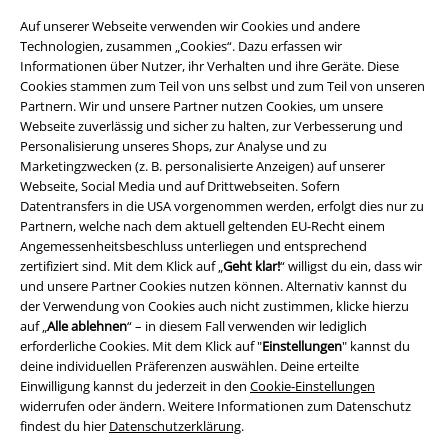
Auf unserer Webseite verwenden wir Cookies und andere
Technologien, zusammen „Cookies“. Dazu erfassen wir
Informationen über Nutzer, ihr Verhalten und ihre Geräte. Diese
Cookies stammen zum Teil von uns selbst und zum Teil von unseren
Partnern. Wir und unsere Partner nutzen Cookies, um unsere
Webseite zuverlässig und sicher zu halten, zur Verbesserung und
Personalisierung unseres Shops, zur Analyse und zu
Marketingzwecken (z. B. personalisierte Anzeigen) auf unserer
Webseite, Social Media und auf Drittwebseiten. Sofern
Datentransfers in die USA vorgenommen werden, erfolgt dies nur zu
Partnern, welche nach dem aktuell geltenden EU-Recht einem
Angemessenheitsbeschluss unterliegen und entsprechend
Rechtliches
zertifiziert sind. Mit dem Klick auf „
Geht klar!
“ willigst du ein, dass wir
und unsere Partner Cookies nutzen können. Alternativ kannst du
AGB
der Verwendung von Cookies auch nicht zustimmen, klicke hierzu
auf „
Alle ablehnen
“ – in diesem Fall verwenden wir lediglich
Impressum
erforderliche Cookies. Mit dem Klick auf "
Einstellungen
" kannst du
deine individuellen Präferenzen auswählen. Deine erteilte
Einwilligung kannst du jederzeit in den
Cookie-Einstellungen
Datenschutz
widerrufen oder ändern. Weitere Informationen zum Datenschutz
findest du hier
Datenschutzerklärung
.
Entsorgung und Umweltschutz