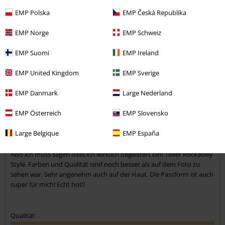
EMP Polska
EMP Česká Republika
EMP Norge
EMP Schweiz
Kommentieren
EMP Suomi
EMP Ireland
EMP United Kingdom
EMP Sverige
Anja S.
21 Bewertungen
EMP Danmark
Large Nederland
Geschrieben am: Freitag, 04.06.2021
Körpergröße in Meter: 1.77
EMP Österreich
EMP Slovensko
Gekaufte Größe: M
Large Belgique
EMP España
Kommentar jetzt abschicken!
Noch schöner als auf dem Bild!
Also ich muss sagen dass ich wirklich begeistert bin! Toller Rockabilly
Style. Farben und Qualität sind noch besser als auf dem Foto zu
sehen war. Sehr angenehm auch auf der Haut. Die Passform ist auch
super für mich! Echt hot!!
Qualität