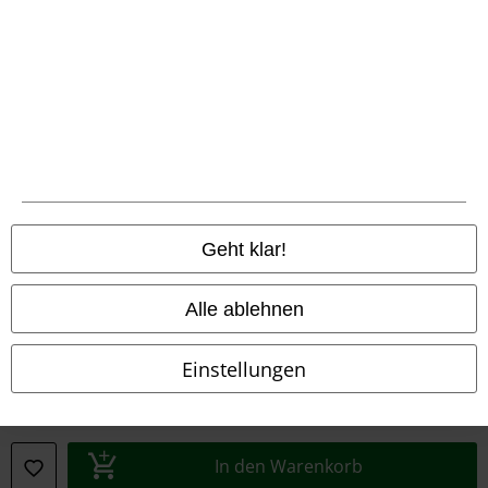
Konformitätserklärung
Information zur Barrierefreiheit
Cookie-Einstellungen
Vertrag widerrufen
Alle Preise inkl. gesetzlicher Mehrwertsteuer, zzgl.
Versandkosten
Geht klar!
© 1986-2026 E.M.P. Merchandising HGmbH
Alle ablehnen
Einstellungen
EMP Online Shops
EMP International
EMP France
In den Warenkorb