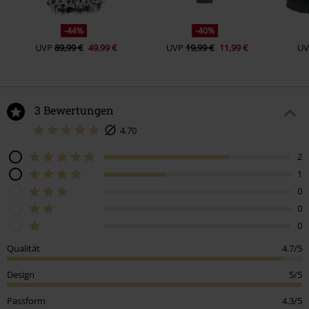
-44%
-40%
UVP
89,99 €
49,99 €
UVP
19,99 €
11,99 €
UV
3 Bewertungen
4.70
2
1
0
0
0
Qualität
4.7/5
Design
5/5
Passform
4.3/5