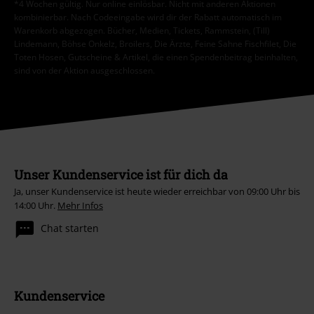
*4 Wochen gültig. Nur online einlösbar. Nicht mit anderen Aktionen
kombinierbar. Nach Codeeingabe wird dir der Rabatt automatisch im
Warenkorb abgezogen. Bücher, Medien, Tickets, Rammstein, (Till)
Lindemann, Böhse Onkelz, Broilers, Die Ärzte, Feine Sahne Fischfilet, Die
Toten Hosen, Gutscheine & Artikel, die einen Spendenbeitrag beinhalten,
sind von der Aktion ausgeschlossen.
Unser Kundenservice ist für dich da
Ja, unser Kundenservice ist heute wieder erreichbar von 09:00 Uhr bis
14:00 Uhr.
Mehr Infos
Chat starten
Kundenservice