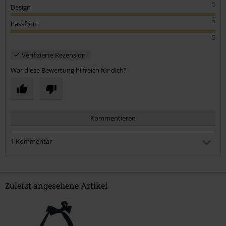
5
Design
5
Passform
5
Verifizierte Rezension
War diese Bewertung hilfreich für dich?
Kommentieren
1 Kommentar
Kristina S.
Geschrieben am: Samstag, 11.03.2023 20:54:22
Wie ist das mit schnellem Auftauchen ? Hält des Bikini
Zuletzt angesehene Artikel
Oberteil alles oder rutsch es nach unten ?
War dieser Kommentar hilfreich für dich?
Kommentar jetzt abschicken!