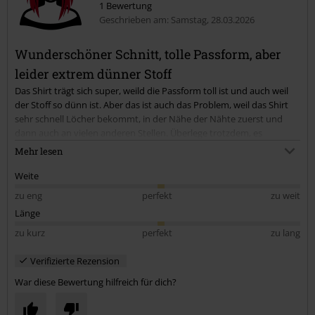
1 Bewertung
Geschrieben am: Samstag, 28.03.2026
Wunderschöner Schnitt, tolle Passform, aber
Kommentar jetzt abschicken!
leider extrem dünner Stoff
Das Shirt trägt sich super, weild die Passform toll ist und auch weil
der Stoff so dünn ist. Aber das ist auch das Problem, weil das Shirt
sehr schnell Löcher bekommt, in der Nähe der Nähte zuerst und
dann auch an vielen anderen Stellen. Überlege trotzdem, es
nochmal zu kaufen, weil es so schön ist, aber ich weiß, dass ich nicht
Mehr lesen
allzu lange Freude daran haben werde...
Weite
zu eng
perfekt
zu weit
Länge
zu kurz
perfekt
zu lang
Verifizierte Rezension
War diese Bewertung hilfreich für dich?