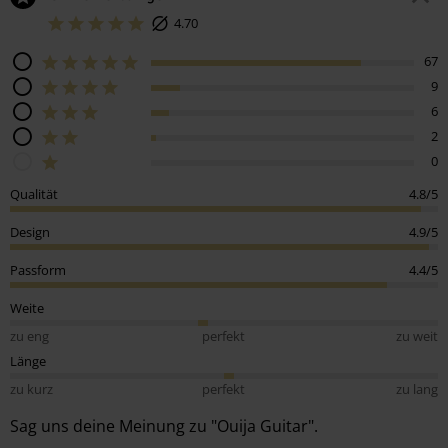
4.70
67
9
6
2
0
Qualität
4.8/5
Design
4.9/5
Passform
4.4/5
Weite
zu eng
perfekt
zu weit
Länge
zu kurz
perfekt
zu lang
Sag uns deine Meinung zu "Ouija Guitar".