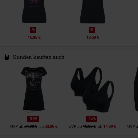
Taschen
Ohne Taschen
Farbe
schwarz/grau
%
%
16,99 €
18,69 €
Kunden kauften auch
-31%
-24%
UVP
ab
34,99 €
23,99 €
UVP
ab
19,90 €
14,99 €
UVP
ab
ab