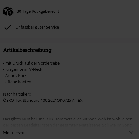
abgezogen.
30 Tage Rückgaberecht
Nicht mit anderen Aktionscodes kombinierbar. Von der Reduzierung
ausgeschlossen sind Bücher, Medien, Tickets, Rammstein, (Till) Lindemann,
Böhse Onkelz, Broilers, Die Ärzte, Die Toten Hosen, Metality, Gutscheine &
Unfassbar guter Service
Artikel, die einen Spendenbeitrag beinhalten.
Artikelbeschreibung
- mit Druck auf der Vorderseite
- Kragenform: V-Neck
- Ärmel: Kurz
- offene Kanten
Nachhaltigkeit:
ÖEKO-Tex Standard 100 2021OK0725 AITEX
Das gibt's NUR bei uns: Kirk Hammett alias Mr.Wah Wah ist wohl einer
der besten Leadgitarristen der gesamten Metalszene. Soli wie im Song
"Battery" sind einfach legendär und spiegeln den Spirit des Thrash
Mehr lesen
Metals bestens wieder. Auf dem schwarz/grauen Ouija Guitar Girl-Shirt