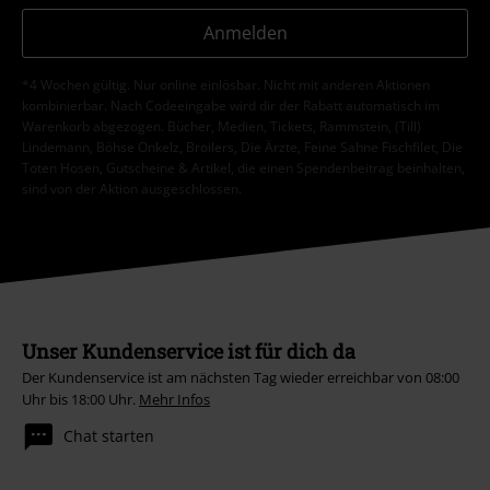
Anmelden
*4 Wochen gültig. Nur online einlösbar. Nicht mit anderen Aktionen
kombinierbar. Nach Codeeingabe wird dir der Rabatt automatisch im
Warenkorb abgezogen. Bücher, Medien, Tickets, Rammstein, (Till)
Lindemann, Böhse Onkelz, Broilers, Die Ärzte, Feine Sahne Fischfilet, Die
Toten Hosen, Gutscheine & Artikel, die einen Spendenbeitrag beinhalten,
sind von der Aktion ausgeschlossen.
Unser Kundenservice ist für dich da
Der Kundenservice ist am nächsten Tag wieder erreichbar von 08:00
Uhr bis 18:00 Uhr.
Mehr Infos
Chat starten