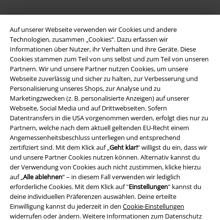
A Warner Music Group Company
Auf unserer Webseite verwenden wir Cookies und andere
Technologien, zusammen „Cookies“. Dazu erfassen wir
Informationen über Nutzer, ihr Verhalten und ihre Geräte. Diese
Cookies stammen zum Teil von uns selbst und zum Teil von unseren
Partnern. Wir und unsere Partner nutzen Cookies, um unsere
Webseite zuverlässig und sicher zu halten, zur Verbesserung und
Personalisierung unseres Shops, zur Analyse und zu
Marketingzwecken (z. B. personalisierte Anzeigen) auf unserer
Webseite, Social Media und auf Drittwebseiten. Sofern
Datentransfers in die USA vorgenommen werden, erfolgt dies nur zu
Partnern, welche nach dem aktuell geltenden EU-Recht einem
Angemessenheitsbeschluss unterliegen und entsprechend
zertifiziert sind. Mit dem Klick auf „
Geht klar!
“ willigst du ein, dass wir
und unsere Partner Cookies nutzen können. Alternativ kannst du
Rechtliches
der Verwendung von Cookies auch nicht zustimmen, klicke hierzu
auf „
Alle ablehnen
“ – in diesem Fall verwenden wir lediglich
AGB
erforderliche Cookies. Mit dem Klick auf "
Einstellungen
" kannst du
deine individuellen Präferenzen auswählen. Deine erteilte
Impressum
Einwilligung kannst du jederzeit in den
Cookie-Einstellungen
widerrufen oder ändern. Weitere Informationen zum Datenschutz