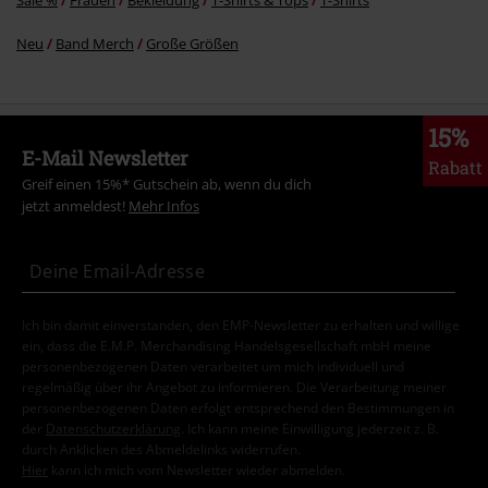
Sale %
Frauen
Bekleidung
T-Shirts & Tops
T-Shirts
Neu
Band Merch
Große Größen
15%
E-Mail Newsletter
Rabatt
Greif einen 15%* Gutschein ab, wenn du dich
jetzt anmeldest!
Mehr Infos
Ich bin damit einverstanden, den EMP-Newsletter zu erhalten und willige
ein, dass die E.M.P. Merchandising Handelsgesellschaft mbH meine
personenbezogenen Daten verarbeitet um mich individuell und
regelmäßig über ihr Angebot zu informieren. Die Verarbeitung meiner
personenbezogenen Daten erfolgt entsprechend den Bestimmungen in
der
Datenschutzerklärung
. Ich kann meine Einwilligung jederzeit z. B.
durch Anklicken des Abmeldelinks widerrufen.
Hier
kann ich mich vom Newsletter wieder abmelden.