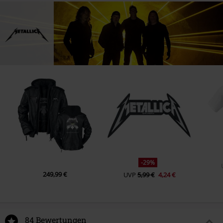
-29%
249,99 €
UVP
5,99 €
4,24 €
84 Bewertungen