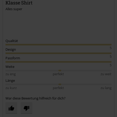
Klasse Shirt
Alles super
Kommentar jetzt abschicken!
Qualität
5
Design
5
Passform
5
Weite
zu eng
perfekt
zu weit
Länge
zu kurz
perfekt
zu lang
War diese Bewertung hilfreich für dich?