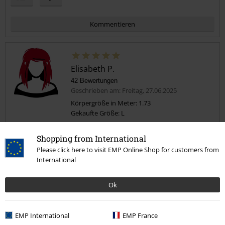
Kommentieren
Elisabeth P.
42 Bewertungen
Geschrieben am: Freitag, 27.06.2025
Körpergröße in Meter: 1.73
Gekaufte Größe: L
Kommentar jetzt abschicken!
Tolles Shirt
Shopping from International
Die Passform ist perfekt, die Länge auch (oftmals sind mir Shirts
Please click here to visit EMP Online Shop for customers from
einen Tick zu kurz). Der Druck ist gut, nicht plakativ/steif, auch nicht
International
verwaschen/unscharf. Tolles Shirt!
Ok
Qualität
EMP International
EMP France
5
Design