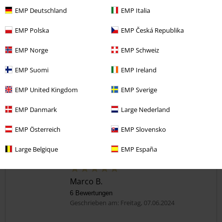
EMP Deutschland
EMP Italia
4
Passform
5
EMP Polska
EMP Česká Republika
Weite
zu eng
perfekt
zu weit
EMP Norge
EMP Schweiz
Länge
EMP Suomi
EMP Ireland
zu kurz
perfekt
zu lang
EMP United Kingdom
EMP Sverige
War diese Bewertung hilfreich für dich?
EMP Danmark
Large Nederland
EMP Österreich
EMP Slovensko
Kommentieren
Large Belgique
EMP España
Marco B.
6 Bewertungen
Geschrieben am: Freitag, 07.06.2024