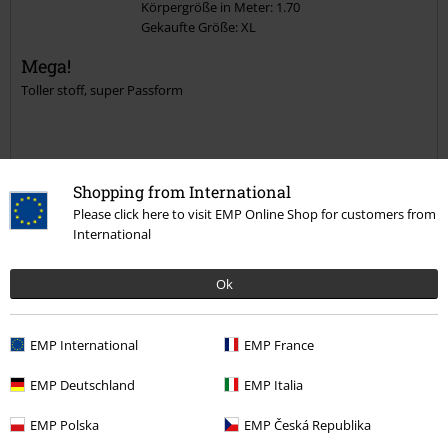
Körpergröße in Meter: 1.70
Gekaufte Größe: XL
Kommentar jetzt abschicken!
Mega!
Toller stoff, super Passform
Shopping from International
Qualität
Please click here to visit EMP Online Shop for customers from
International
5
Design
5
Passform
Ok
5
Weite
zu eng
perfekt
zu weit
EMP International
EMP France
Länge
EMP Deutschland
EMP Italia
zu kurz
perfekt
zu lang
EMP Polska
EMP Česká Republika
War diese Bewertung hilfreich für dich?