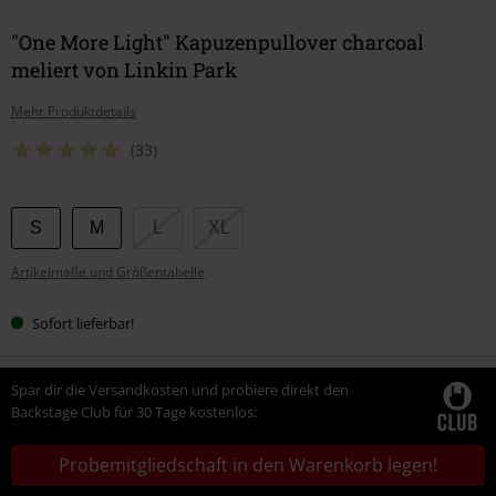
"One More Light" Kapuzenpullover charcoal
meliert von Linkin Park
Mehr Produktdetails
(33)
Wähle
S
M
L
XL
deine
Artikelmaße und Größentabelle
Größe
Sofort lieferbar!
Spar dir die Versandkosten und probiere direkt den
Backstage Club für 30 Tage kostenlos:
Probemitgliedschaft in den Warenkorb legen!