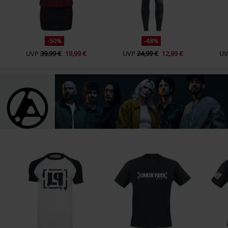
-50%
-48%
UVP
39,99 €
19,99 €
UVP
24,99 €
12,99 €
UV