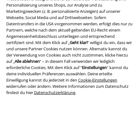
Personalisierung unseres Shops, zur Analyse und zu
Marketingzwecken (z. B. personalisierte Anzeigen) auf unserer
Webseite, Social Media und auf Drittwebseiten. Sofern
Datentransfers in die USA vorgenommen werden, erfolgt dies nur zu
Partnern, welche nach dem aktuell geltenden EU-Recht einem
Angemessenheitsbeschluss unterliegen und entsprechend
zertifiziert sind. Mit dem Klick auf „
Geht klar!
“ willigst du ein, dass wir
und unsere Partner Cookies nutzen können. Alternativ kannst du
Rechtliches
der Verwendung von Cookies auch nicht zustimmen, klicke hierzu
auf „
Alle ablehnen
“ – in diesem Fall verwenden wir lediglich
AGB
erforderliche Cookies. Mit dem Klick auf "
Einstellungen
" kannst du
deine individuellen Präferenzen auswählen. Deine erteilte
Impressum
Einwilligung kannst du jederzeit in den
Cookie-Einstellungen
widerrufen oder ändern. Weitere Informationen zum Datenschutz
Datenschutz
findest du hier
Datenschutzerklärung
.
Entsorgung und Umweltschutz
Konformitätserklärung
Information zur Barrierefreiheit