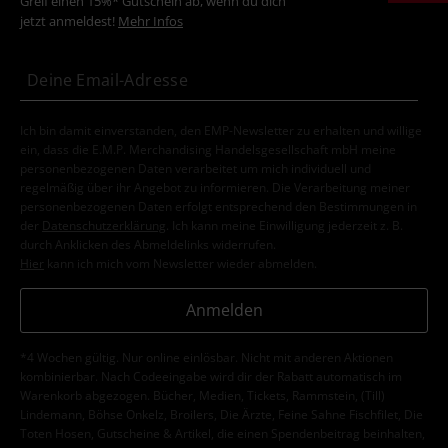
Greif einen 15%* Gutschein ab, wenn du dich
jetzt anmeldest!
Mehr Infos
Ich bin damit einverstanden, den EMP-Newsletter zu erhalten und willige
ein, dass die E.M.P. Merchandising Handelsgesellschaft mbH meine
personenbezogenen Daten verarbeitet um mich individuell und
regelmäßig über ihr Angebot zu informieren. Die Verarbeitung meiner
personenbezogenen Daten erfolgt entsprechend den Bestimmungen in
der
Datenschutzerklärung
. Ich kann meine Einwilligung jederzeit z. B.
durch Anklicken des Abmeldelinks widerrufen.
Hier
kann ich mich vom Newsletter wieder abmelden.
Anmelden
*4 Wochen gültig. Nur online einlösbar. Nicht mit anderen Aktionen
kombinierbar. Nach Codeeingabe wird dir der Rabatt automatisch im
Warenkorb abgezogen. Bücher, Medien, Tickets, Rammstein, (Till)
Lindemann, Böhse Onkelz, Broilers, Die Ärzte, Feine Sahne Fischfilet, Die
Toten Hosen, Gutscheine & Artikel, die einen Spendenbeitrag beinhalten,