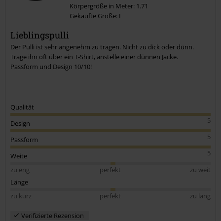
Körpergröße in Meter: 1.71
Gekaufte Größe: L
Kommentar jetzt abschicken!
Lieblingspulli
Der Pulli ist sehr angenehm zu tragen. Nicht zu dick oder dünn.
Trage ihn oft über ein T-Shirt, anstelle einer dünnen Jacke.
Passform und Design 10/10!
Qualität
5
Design
5
Passform
5
Weite
zu eng
perfekt
zu weit
Länge
zu kurz
perfekt
zu lang
Verifizierte Rezension