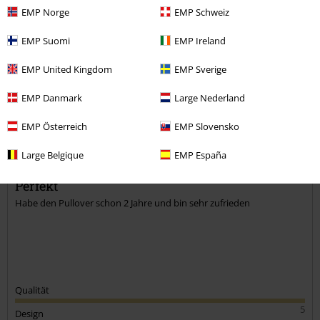
EMP Norge
EMP Schweiz
EMP Suomi
EMP Ireland
Kommentieren
EMP United Kingdom
EMP Sverige
EMP Danmark
Large Nederland
Jennifer S.
EMP Österreich
EMP Slovensko
4 Bewertungen
Geschrieben am: Sonntag, 05.01.2025
Large Belgique
EMP España
Perfekt
Habe den Pullover schon 2 Jahre und bin sehr zufrieden
Kommentar jetzt abschicken!
Qualität
5
Design