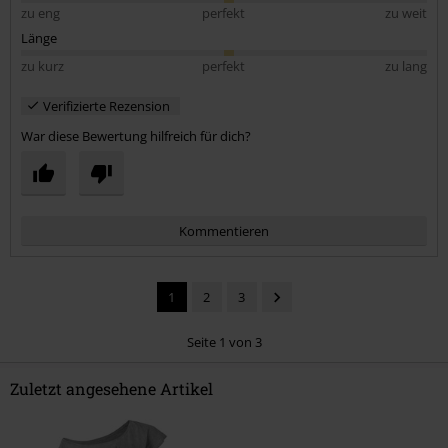
zu eng
perfekt
zu weit
Länge
zu kurz
perfekt
zu lang
Verifizierte Rezension
War diese Bewertung hilfreich für dich?
Kommentieren
1
2
3
Seite 1 von 3
Zuletzt angesehene Artikel
Kommentar jetzt abschicken!