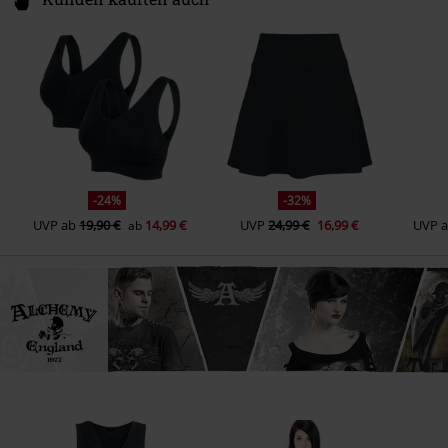
-24%
-32%
UVP
ab
19,90 €
14,99 €
UVP
24,99 €
16,99 €
UVP
ab