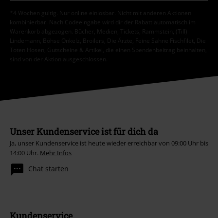
*4 Wochen gültig. Nur online einlösbar. Nicht mit anderen Aktionen
kombinierbar. Nach Codeeingabe wird dir der Rabatt automatisch im
Warenkorb abgezogen. Bücher, Medien, Tickets, Rammstein, (Till)
Lindemann, Böhse Onkelz, Broilers, Die Ärzte, Feine Sahne Fischfilet, Die
Toten Hosen, Gutscheine & Artikel, die einen Spendenbeitrag beinhalten,
sind von der Aktion ausgeschlossen.
Unser Kundenservice ist für dich da
Ja, unser Kundenservice ist heute wieder erreichbar von 09:00 Uhr bis
14:00 Uhr.
Mehr Infos
Chat starten
Kundenservice