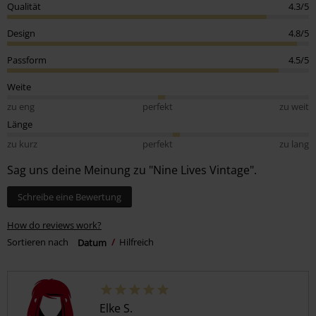
Qualität
4.3/5
Design
4.8/5
Passform
4.5/5
Weite
zu eng
perfekt
zu weit
Länge
zu kurz
perfekt
zu lang
Sag uns deine Meinung zu "Nine Lives Vintage".
Schreibe eine Bewertung
How do reviews work?
Sortieren nach
Datum
Hilfreich
Elke S.