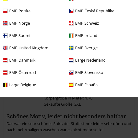
EMP Polska
EMP Česká Republika
Verifizierte Rezension
War diese Bewertung hilfreich für dich?
EMP Norge
EMP Schweiz
EMP Suomi
EMP Ireland
EMP United Kingdom
EMP Sverige
Kommentieren
EMP Danmark
Large Nederland
EMP Österreich
EMP Slovensko
Tanja N.
2 Bewertungen
Large Belgique
EMP España
Geschrieben am: Montag, 28.03.2022
Körpergröße in Meter: 1.78
Gekaufte Größe: 3XL
Kommentar jetzt abschicken!
Schönes Motiv, leider nicht besonders haltbar
Das war ein sehr schönes Shirt, der Stoff ist nur leider sehr dünn und
nach mehrmaligem waschen war es nicht mehr so toll.