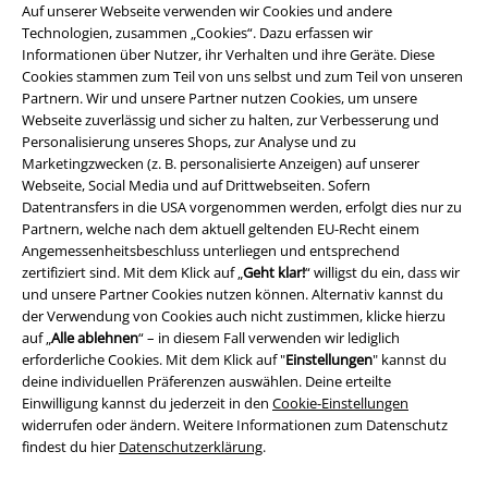
Auf unserer Webseite verwenden wir Cookies und andere
Technologien, zusammen „Cookies“. Dazu erfassen wir
Informationen über Nutzer, ihr Verhalten und ihre Geräte. Diese
Cookies stammen zum Teil von uns selbst und zum Teil von unseren
Partnern. Wir und unsere Partner nutzen Cookies, um unsere
Webseite zuverlässig und sicher zu halten, zur Verbesserung und
Personalisierung unseres Shops, zur Analyse und zu
Marketingzwecken (z. B. personalisierte Anzeigen) auf unserer
Webseite, Social Media und auf Drittwebseiten. Sofern
Datentransfers in die USA vorgenommen werden, erfolgt dies nur zu
Partnern, welche nach dem aktuell geltenden EU-Recht einem
Angemessenheitsbeschluss unterliegen und entsprechend
zertifiziert sind. Mit dem Klick auf „
Geht klar!
“ willigst du ein, dass wir
und unsere Partner Cookies nutzen können. Alternativ kannst du
Rechtliches
der Verwendung von Cookies auch nicht zustimmen, klicke hierzu
auf „
Alle ablehnen
“ – in diesem Fall verwenden wir lediglich
AGB
erforderliche Cookies. Mit dem Klick auf "
Einstellungen
" kannst du
deine individuellen Präferenzen auswählen. Deine erteilte
Impressum
Einwilligung kannst du jederzeit in den
Cookie-Einstellungen
widerrufen oder ändern. Weitere Informationen zum Datenschutz
Datenschutz
findest du hier
Datenschutzerklärung
.