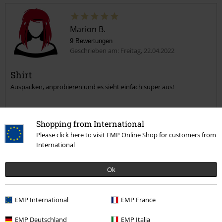
Marion B.
9 Bewertungen
Geschrieben am: Freitag, 22.04.2022
Shirt
Auspacken, anprobieren und es sieht einfach super aus!
Kommentar jetzt abschicken!
Shopping from International
Please click here to visit EMP Online Shop for customers from
International
Qualität
5
Design
Ok
5
Weite
zu eng
perfekt
zu weit
EMP International
EMP France
Länge
EMP Deutschland
EMP Italia
zu kurz
perfekt
zu lang