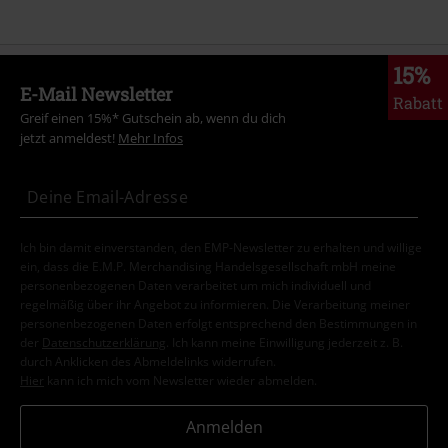
15%
E-Mail Newsletter
Rabatt
Greif einen 15%* Gutschein ab, wenn du dich
jetzt anmeldest!
Mehr Infos
Ich bin damit einverstanden, den EMP-Newsletter zu erhalten und willige
ein, dass die E.M.P. Merchandising Handelsgesellschaft mbH meine
personenbezogenen Daten verarbeitet um mich individuell und
regelmäßig über ihr Angebot zu informieren. Die Verarbeitung meiner
personenbezogenen Daten erfolgt entsprechend den Bestimmungen in
der
Datenschutzerklärung
. Ich kann meine Einwilligung jederzeit z. B.
durch Anklicken des Abmeldelinks widerrufen.
Hier
kann ich mich vom Newsletter wieder abmelden.
Anmelden