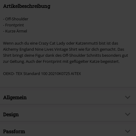
Artikelbeschreibung
- Off-Shoulder
- Frontprint
- Kurze Ärmel
Wenn auch du eine Crazy Cat Lady oder Katzenmutti bist ist das
Alchemy England Nine Lives Vintage Shirt wie für dich gemacht. Das
Shirt bringt deine Figur dank des Off-Shoulder Schnitts besonders gut
zur Geltung. Auch der Frontprint mit geflügelter Katze begeistert.
OEKO- TEX Standard 100 20210K0725 AITEX
Allgemein
Artikelnummer:
443627
Design
Titel
Nine Lives Vintage
Produkt-Typ
T-Shirt
Brand
Passform
Alchemy England