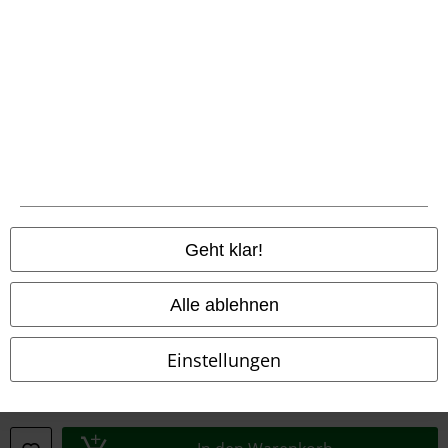
Entsorgung und Umweltschutz
Konformitätserklärung
Information zur Barrierefreiheit
Cookie-Einstellungen
Vertrag widerrufen
Alle Preise inkl. gesetzlicher Mehrwertsteuer, zzgl.
Versandkosten
Geht klar!
© 1986-2026 E.M.P. Merchandising HGmbH
Alle ablehnen
Einstellungen
EMP Online Shops
EMP International
EMP France