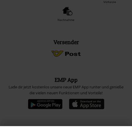
Vorkasse
Nachnahme
Versender
EMP App
Lade dir jetzt kostenlos unsere neue EMP App runter und genieße
die vielen neuen Funktionen und Vorteile!
A Warner Music Group Company