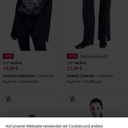
-60%
-51%
Fast ausverkauft
UVP
49,99 €
UVP
44,99 €
19,99 €
21,99 €
Numbers Rainbow
Alchemy
Heartly Cherries
Alchemy
England
Sweatshirt
England
Stoffhose
Auf unserer Webseite verwenden wir Cookies und andere