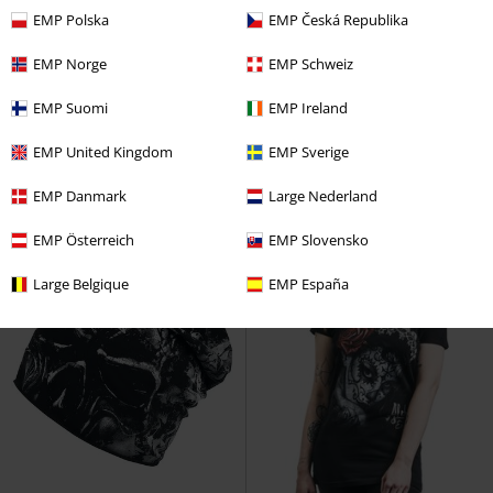
EMP Polska
EMP Česká Republika
%
EMP Norge
EMP Schweiz
15,99 €
39,99 €
EMP Suomi
EMP Ireland
Faerie Woman's Top
Alchemy
Viana Woman's Dress
Alchemy
England
Top
England
Kurzes Kleid
EMP United Kingdom
EMP Sverige
EMP Danmark
Large Nederland
EMP Österreich
EMP Slovensko
Large Belgique
EMP España