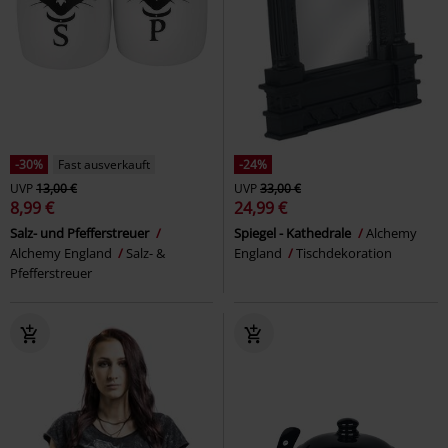
-30%
Fast ausverkauft
-24%
UVP
13,00 €
UVP
33,00 €
8,99 €
24,99 €
Salz- und Pfefferstreuer
Spiegel - Kathedrale
Alchemy
Alchemy England
Salz- &
England
Tischdekoration
Pfefferstreuer