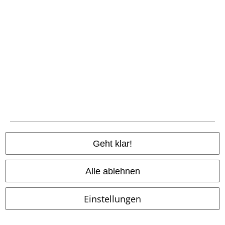
Geht klar!
Fast ausverkauft
Auch in Plus Size
-25%
Exklusiv
UVP
26,90 €
29,99 €
19,99 €
ab
Alle ablehnen
Bleeding Rose
Alchemy England
Acolyte Man's T-Shirt
Alchemy
T-Shirt
England
T-Shirt
Einstellungen