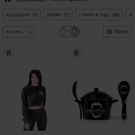
Accessoires
(1)
Kleider
(7)
T-Shirts & Tops
(40)
Ho
Filtern