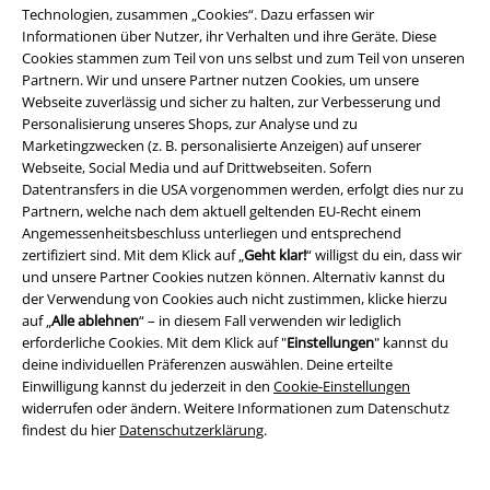
Technologien, zusammen „Cookies“. Dazu erfassen wir
Informationen über Nutzer, ihr Verhalten und ihre Geräte. Diese
Cookies stammen zum Teil von uns selbst und zum Teil von unseren
Partnern. Wir und unsere Partner nutzen Cookies, um unsere
Webseite zuverlässig und sicher zu halten, zur Verbesserung und
Personalisierung unseres Shops, zur Analyse und zu
Marketingzwecken (z. B. personalisierte Anzeigen) auf unserer
Webseite, Social Media und auf Drittwebseiten. Sofern
Datentransfers in die USA vorgenommen werden, erfolgt dies nur zu
Partnern, welche nach dem aktuell geltenden EU-Recht einem
Angemessenheitsbeschluss unterliegen und entsprechend
zertifiziert sind. Mit dem Klick auf „
Geht klar!
“ willigst du ein, dass wir
%
Exklusiv
Fast ausverkauft
Auch in Plus Size
und unsere Partner Cookies nutzen können. Alternativ kannst du
der Verwendung von Cookies auch nicht zustimmen, klicke hierzu
19,99 €
24,99 €
ab
auf „
Alle ablehnen
“ – in diesem Fall verwenden wir lediglich
Black Cat
Alchemy England
T-
Saint Levantius
Alchemy
erforderliche Cookies. Mit dem Klick auf "
Einstellungen
" kannst du
Shirt
England
T-Shirt
deine individuellen Präferenzen auswählen. Deine erteilte
Einwilligung kannst du jederzeit in den
Cookie-Einstellungen
widerrufen oder ändern. Weitere Informationen zum Datenschutz
findest du hier
Datenschutzerklärung
.