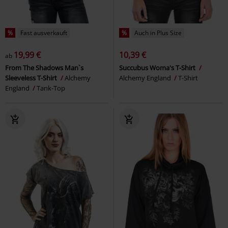
%
Fast ausverkauft
%
Auch in Plus Size
19,99 €
10,39 €
ab
From The Shadows Man`s
Succubus Woma's T-Shirt
Sleeveless T-Shirt
Alchemy
Alchemy England
T-Shirt
England
Tank-Top