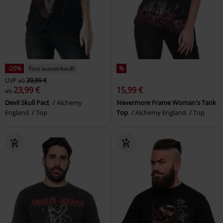
-20%
Fast ausverkauft
%
UVP
ab
29,99 €
23,99 €
15,99 €
ab
Devil Skull Pact
Alchemy
Nevermore Frame Woman's Tank
England
Top
Top
Alchemy England
Top