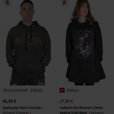
Fast ausverkauft
Exklusiv
%
Exklusiv
45,99 €
27,99 €
Spellcaster Man's Hoodie
Hallow's Eve Woman's Dress
Alchemy England
Agatha Solid Black
Alchemy