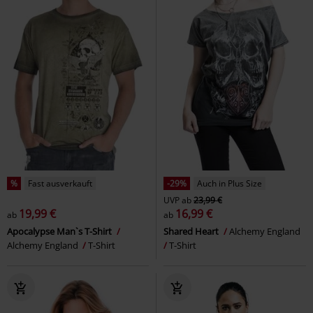
%
Fast ausverkauft
-29%
Auch in Plus Size
UVP
ab
23,99 €
19,99 €
16,99 €
ab
ab
Apocalypse Man`s T-Shirt
Shared Heart
Alchemy England
Alchemy England
T-Shirt
T-Shirt