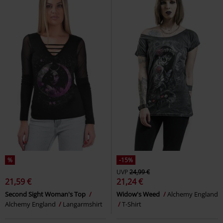
%
-15%
UVP
24,99 €
21,59 €
21,24 €
Second Sight Woman's Top
Widow's Weed
Alchemy England
Alchemy England
Langarmshirt
T-Shirt