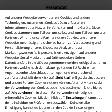
Versender
Auf unserer Webseite verwenden wir Cookies und andere
Technologien, zusammen „Cookies“. Dazu erfassen wir
Informationen über Nutzer, ihr Verhalten und ihre Geräte. Diese
Cookies stammen zum Teil von uns selbst und zum Teil von unseren
Partnern. Wir und unsere Partner nutzen Cookies, um unsere
EMP App
Webseite zuverlässig und sicher zu halten, zur Verbesserung und
Lade dir jetzt kostenlos unsere neue EMP App runter und genieße
Personalisierung unseres Shops, zur Analyse und zu
die vielen neuen Funktionen und Vorteile!
Marketingzwecken (z. B. personalisierte Anzeigen) auf unserer
Webseite, Social Media und auf Drittwebseiten. Sofern
Datentransfers in die USA vorgenommen werden, erfolgt dies nur zu
Partnern, welche nach dem aktuell geltenden EU-Recht einem
Angemessenheitsbeschluss unterliegen und entsprechend
zertifiziert sind. Mit dem Klick auf „
Geht klar!
“ willigst du ein, dass wir
A Warner Music Group Company
und unsere Partner Cookies nutzen können. Alternativ kannst du
der Verwendung von Cookies auch nicht zustimmen, klicke hierzu
auf „
Alle ablehnen
“ – in diesem Fall verwenden wir lediglich
erforderliche Cookies. Mit dem Klick auf "
Einstellungen
" kannst du
deine individuellen Präferenzen auswählen. Deine erteilte
Einwilligung kannst du jederzeit in den
Cookie-Einstellungen