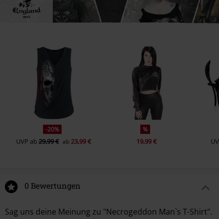
-20%
%
UVP
ab
29,99 €
23,99 €
19,99 €
UV
ab
0 Bewertungen
Sag uns deine Meinung zu "Necrogeddon Man`s T-Shirt".