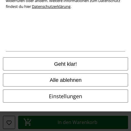
widerrufen oder ändern. Weitere Informationen zum Datenschutz
findest du hier
Datenschutzerklärung
.
Rechtliches
AGB
Geht klar!
Impressum
Alle ablehnen
Datenschutz
Einstellungen
Entsorgung und Umweltschutz
Konformitätserklärung
In den Warenkorb
Information zur Barrierefreiheit