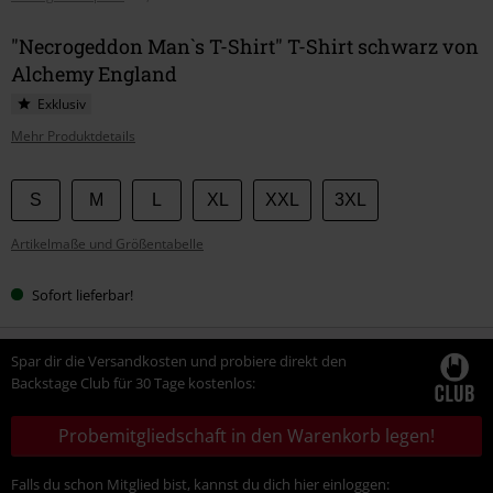
"Necrogeddon Man`s T-Shirt" T-Shirt schwarz von
Alchemy England
Exklusiv
Mehr Produktdetails
Wähle
S
M
L
XL
XXL
3XL
deine
Artikelmaße und Größentabelle
Größe
Sofort lieferbar!
Spar dir die Versandkosten und probiere direkt den
Backstage Club für 30 Tage kostenlos:
Probemitgliedschaft in den Warenkorb legen!
Falls du schon Mitglied bist, kannst du dich hier einloggen: