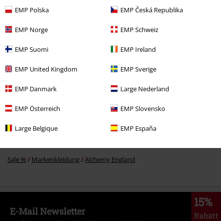
EMP Polska
EMP Česká Republika
%
13,59 €
ab
EMP Norge
EMP Schweiz
EMP Suomi
EMP Ireland
Mehr Kategorien. Mehr Möglichkeiten.
EMP United Kingdom
EMP Sverige
Neu
Bekleidung
T-Shirts & Tops
T-shirts
EMP Danmark
Large Nederland
Männer
Bekleidung
T-Shirts & Tops
T-Shirts
EMP Österreich
EMP Slovensko
Männer
Exklusiv bei EMP
Large Belgique
EMP España
Sale %
Männer
Bekleidung
T-Shirts & Tops
Sale %
Markenkleidung
Alchemy England
15%
E-Mail Newsletter
Rabatt