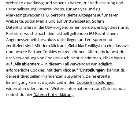
Webseite zuverlässig und sicher zu halten, zur Verbesserung und
Personalisierung unseres Shops, zur Analyse und zu
Marketingzwecken (z. B. personalisierte Anzeigen) auf unserer
Webseite, Social Media und auf Drittwebseiten. Sofern
Datentransfers in die USA vorgenommen werden, erfolgt dies nur zu
Partnern, welche nach dem aktuell geltenden EU-Recht einem
Angemessenheitsbeschluss unterliegen und entsprechend
Rechtliches
zertifiziert sind. Mit dem Klick auf „
Geht klar!
“ willigst du ein, dass wir
und unsere Partner Cookies nutzen können. Alternativ kannst du
AGB
der Verwendung von Cookies auch nicht zustimmen, klicke hierzu
auf „
Alle ablehnen
“ – in diesem Fall verwenden wir lediglich
Impressum
erforderliche Cookies. Mit dem Klick auf "
Einstellungen
" kannst du
deine individuellen Präferenzen auswählen. Deine erteilte
Einwilligung kannst du jederzeit in den
Cookie-Einstellungen
Datenschutz
widerrufen oder ändern. Weitere Informationen zum Datenschutz
findest du hier
Datenschutzerklärung
.
Entsorgung und Umweltschutz
Konformitätserklärung
Information zur Barrierefreiheit