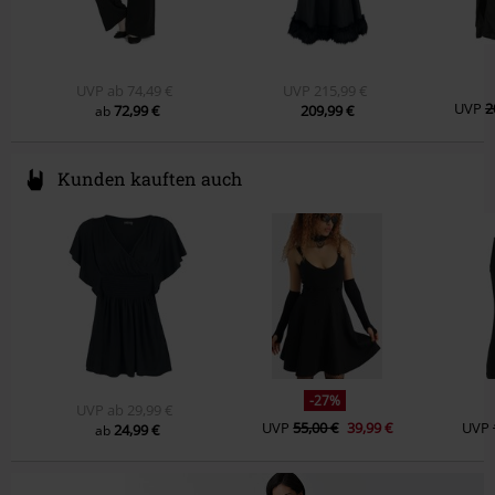
UVP
ab
74,49 €
UVP
215,99 €
UVP
2
72,99 €
209,99 €
ab
Kunden kauften auch
-27%
UVP
ab
29,99 €
UVP
55,00 €
39,99 €
UVP
24,99 €
ab