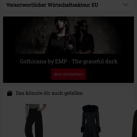
Obermaterial
97% Viskose, 3% Polyamid
Verantwortlicher Wirtschaftsakteur EU
Pflegehinweis
Maschinenwäsche
Popsoda DE GmbH
Hemmerichstr. 1
97688 Bad Kissingen
Germany
info@popsoda.co.uk
Gothicana by EMP - The graceful dark
Jetzt entdecken!
Das könnte dir auch gefallen