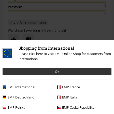
5
Passform
5
Verifizierte Rezension
War diese Bewertung hilfreich für dich?
Shopping from International
Please click here to visit EMP Online Shop for customers from
Kommentieren
International
Ok
Gabriele R.
11 Bewertungen
Geschrieben am: Freitag, 25.03.2022
EMP International
EMP France
Körpergröße in Meter: 1.70
Gekaufte Größe: XL
EMP Deutschland
EMP Italia
Kommentar jetzt abschicken!
Neues Lieblingsteil
EMP Polska
EMP Česká Republika
Toller Schnitt. Qualität super. Fällt figurumspielend. Luftig. Ich