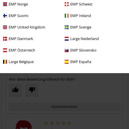
EMP Norge
EMP Schweiz
liebe sie!
EMP Suomi
EMP Ireland
EMP United Kingdom
EMP Sverige
Qualität
EMP Danmark
Large Nederland
5
Design
EMP Österreich
EMP Slovensko
5
Passform
5
Large Belgique
EMP España
Verifizierte Rezension
War diese Bewertung hilfreich für dich?
Kommentieren