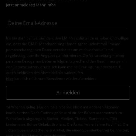
jetzt anmeldest!
Mehr Infos
Ich bin damit einverstanden, den EMP-Newsletter zu erhalten und willige
ein, dass die E.M.P. Merchandising Handelsgesellschaft mbH meine
personenbezogenen Daten verarbeitet um mich individuell und
regelmäßig über ihr Angebot zu informieren. Die Verarbeitung meiner
personenbezogenen Daten erfolgt entsprechend den Bestimmungen in
der
Datenschutzerklärung
. Ich kann meine Einwilligung jederzeit z. B.
durch Anklicken des Abmeldelinks widerrufen.
Hier
kann ich mich vom Newsletter wieder abmelden.
Anmelden
*4 Wochen gültig. Nur online einlösbar. Nicht mit anderen Aktionen
kombinierbar. Nach Codeeingabe wird dir der Rabatt automatisch im
Warenkorb abgezogen. Bücher, Medien, Tickets, Rammstein, (Till)
Lindemann, Böhse Onkelz, Broilers, Die Ärzte, Feine Sahne Fischfilet, Die
Toten Hosen, Gutscheine & Artikel, die einen Spendenbeitrag beinhalten,
sind von der Aktion ausgeschlossen.