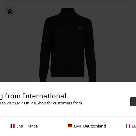
-33%
Exklusiv
 from International
UVP
ab
59,90 €
39,99 €
re to visit EMP Online Shop for customers from
ab
Elmo
Sesamstraße
Strickpullover
EMP France
EMP Deutschland
EM