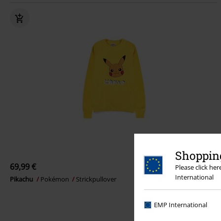
Shopping
69,99 €
Please click he
International
Pikachu
Pokémon
Strickpullover
EMP International