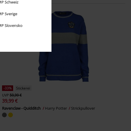
P Schweiz
P Sverige
P Slovensko
-33%
Stickerei
UVP
59,99 €
39,99 €
Ravenclaw - Quidditch
Harry Potter
Strickpullover