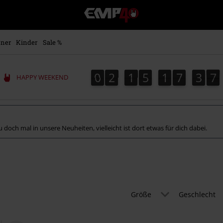
EMP
Merchandise
-
Fanartikel
ner
Kinder
Sale %
Shop
für
Rock
0
2
1
5
1
7
3
6
0
2
1
5
1
7
3
5
5
4
7
6
HAPPY WEEKEND
&
Entertainment
au doch mal in unsere Neuheiten, vielleicht ist dort etwas für dich dabei.
Größe
Geschlecht