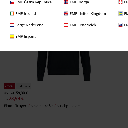
EMP Česká Republika
EMP Norge
EM
EMP Ireland
EMP United Kingdom
EM
Large Nederland
EMP Österreich
EM
EMP España
-59%
Exklusiv
UVP
ab
59,90 €
23,99 €
ab
Elmo - Troyer
Sesamstraße
Strickpullover