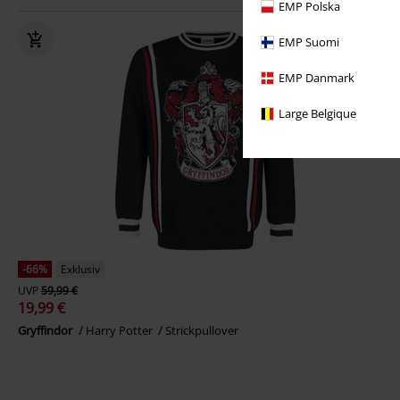
EMP Polska
EMP Suomi
EMP Danmark
Large Belgique
-66%
Exklusiv
UVP
59,99 €
19,99 €
Gryffindor
Harry Potter
Strickpullover