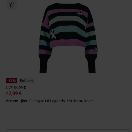
-33%
Exklusiv
UVP
64,99 €
42,99 €
Arcane - Jinx
League Of Legends
Strickpullover