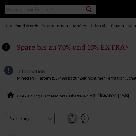
Zum
Packstation
Katalog
Hauptinhalt
suchen
durchsuchen
springen
Neu
Band Merch
Entertainment
Marken
Lifestyle
Frauen
Män
Spare bis zu 70% und 15% EXTRA*
Information
Minecraft - Pattern (587499) ist zur Zeit nicht mehr erhältlich. Sch
Strickwaren (158)
Bekleidung & Accessoires
Oberteile