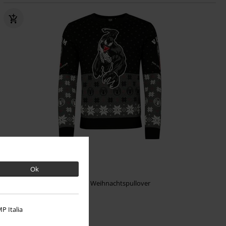
-20%
UVP
59,99 €
Ok
47,99 €
Venom 1988
Spider-Man
Weihnachtspullover
P Italia