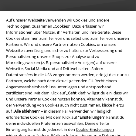
Auf unserer Webseite verwenden wir Cookies und andere
Technologien, zusammen „Cookies“. Dazu erfassen wir
Informationen über Nutzer, ihr Verhalten und ihre Geräte. Diese
Rechtliches
Cookies stammen zum Teil von uns selbst und zum Teil von unseren
Partnern. Wir und unsere Partner nutzen Cookies, um unsere
AGB
Webseite zuverlässig und sicher zu halten, zur Verbesserung und
Personalisierung unseres Shops, zur Analyse und zu
Impressum
Marketingzwecken (z. B. personalisierte Anzeigen) auf unserer
Webseite, Social Media und auf Drittwebseiten. Sofern
Datenschutz
Datentransfers in die USA vorgenommen werden, erfolgt dies nur zu
Partnern, welche nach dem aktuell geltenden EU-Recht einem
Entsorgung und Umweltschutz
Angemessenheitsbeschluss unterliegen und entsprechend
zertifiziert sind. Mit dem Klick auf „
Geht klar!
“ willigst du ein, dass wir
und unsere Partner Cookies nutzen können. Alternativ kannst du
Konformitätserklärung
der Verwendung von Cookies auch nicht zustimmen, klicke hierzu
auf „
Alle ablehnen
“ – in diesem Fall verwenden wir lediglich
Information zur Barrierefreiheit
erforderliche Cookies. Mit dem Klick auf "
Einstellungen
" kannst du
deine individuellen Präferenzen auswählen. Deine erteilte
Cookie-Einstellungen
Einwilligung kannst du jederzeit in den
Cookie-Einstellungen
widerrufen oder ändern. Weitere Informationen zum Datenschutz