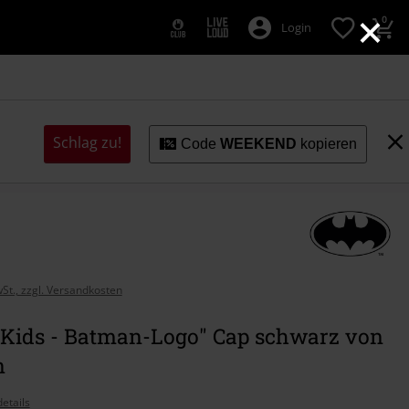
×
0
Login
Schlag zu!
Code
WEEKEND
kopieren
wSt., zzgl. Versandkosten
-Kids - Batman-Logo" Cap schwarz von
n
etails