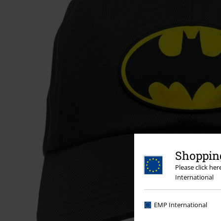
Shopping
Please click he
International
EMP International