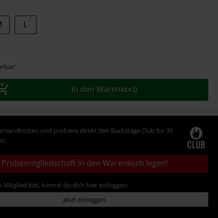
M
L
erbar!
In den Warenkorb
Versandkosten und probiere direkt den Backstage Club für 30
s:
Probemitgliedschaft in den Warenkorb legen!
 Mitglied bist, kannst du dich hier einloggen:
Jetzt einloggen