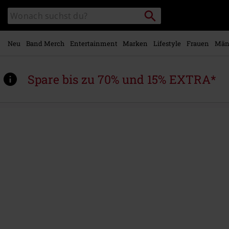
Zum
Packstation
Katalog
Hauptinhalt
suchen
durchsuchen
springen
Neu
Band Merch
Entertainment
Marken
Lifestyle
Frauen
Män
Spare bis zu 70% und 15% EXTRA*
https://www.emp.at/p/metal-
kids-
-
-
batman-
logo/593731.html