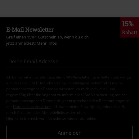
15%
E-Mail Newsletter
Rabatt
Greif einen 15%* Gutschein ab, wenn du dich
jetzt anmeldest!
Mehr Infos
Ich bin damit einverstanden, den EMP-Newsletter zu erhalten und willige
ein, dass die E.M.P. Merchandising Handelsgesellschaft mbH meine
personenbezogenen Daten verarbeitet um mich individuell und
regelmäßig über ihr Angebot zu informieren. Die Verarbeitung meiner
personenbezogenen Daten erfolgt entsprechend den Bestimmungen in
der
Datenschutzerklärung
. Ich kann meine Einwilligung jederzeit z. B.
durch Anklicken des Abmeldelinks widerrufen.
Hier
kann ich mich vom Newsletter wieder abmelden.
Anmelden