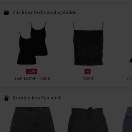
Pflegehinweis
Maschinenwäsche
TB International GmbH
Dr.-Robert-Murjahn-Str. 7
Das könnte dir auch gefallen
64372 Ober-Ramstadt
Germany
service@urbanclassics.com
-20%
%
UVP
14,90 €
11,92 €
7,99 €
UV
Kunden kauften auch