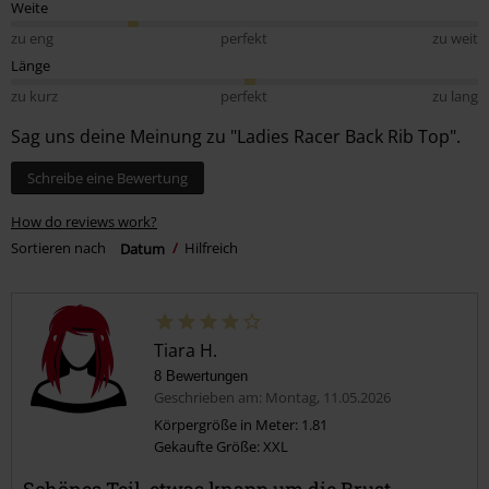
Weite
zu eng
perfekt
zu weit
Länge
zu kurz
perfekt
zu lang
Sag uns deine Meinung zu "Ladies Racer Back Rib Top".
Schreibe eine Bewertung
How do reviews work?
Sortieren nach
Datum
Hilfreich
Tiara H.
8 Bewertungen
Geschrieben am: Montag, 11.05.2026
Körpergröße in Meter: 1.81
Gekaufte Größe: XXL
Schönes Teil, etwas knapp um die Brust