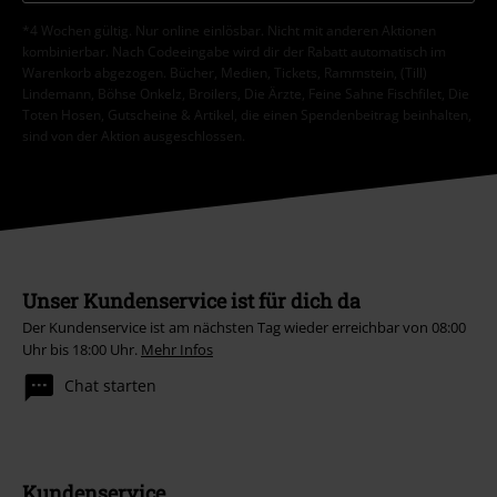
*4 Wochen gültig. Nur online einlösbar. Nicht mit anderen Aktionen
kombinierbar. Nach Codeeingabe wird dir der Rabatt automatisch im
Warenkorb abgezogen. Bücher, Medien, Tickets, Rammstein, (Till)
Lindemann, Böhse Onkelz, Broilers, Die Ärzte, Feine Sahne Fischfilet, Die
Toten Hosen, Gutscheine & Artikel, die einen Spendenbeitrag beinhalten,
sind von der Aktion ausgeschlossen.
Unser Kundenservice ist für dich da
Der Kundenservice ist am nächsten Tag wieder erreichbar von 08:00
Uhr bis 18:00 Uhr.
Mehr Infos
Chat starten
Kundenservice