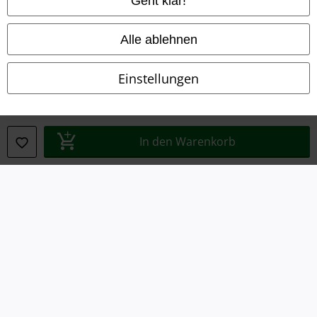
Geht klar!
Entsorgung und Umweltschutz
Konformitätserklärung
Alle ablehnen
Information zur Barrierefreiheit
Einstellungen
Cookie-Einstellungen
Vertrag widerrufen
In den Warenkorb
Alle Preise inkl. gesetzlicher Mehrwertsteuer, zzgl.
Versandkosten
© 1986-2026 E.M.P. Merchandising HGmbH
EMP Online Shops
EMP International
EMP France