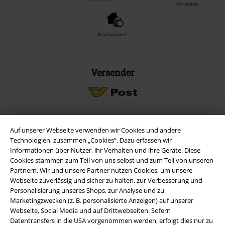
Vorkasse
Nachnahme
Versender
Auf unserer Webseite verwenden wir Cookies und andere
EMP App
Technologien, zusammen „Cookies“. Dazu erfassen wir
Lade dir jetzt kostenlos unsere neue EMP App runter und genieße
Informationen über Nutzer, ihr Verhalten und ihre Geräte. Diese
die vielen neuen Funktionen und Vorteile!
Cookies stammen zum Teil von uns selbst und zum Teil von unseren
Partnern. Wir und unsere Partner nutzen Cookies, um unsere
Webseite zuverlässig und sicher zu halten, zur Verbesserung und
Personalisierung unseres Shops, zur Analyse und zu
Marketingzwecken (z. B. personalisierte Anzeigen) auf unserer
Webseite, Social Media und auf Drittwebseiten. Sofern
A Warner Music Group Company
Datentransfers in die USA vorgenommen werden, erfolgt dies nur zu