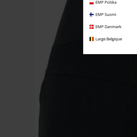
EMP Polska
EMP Suomi
EMP Danmark
Large Belgique