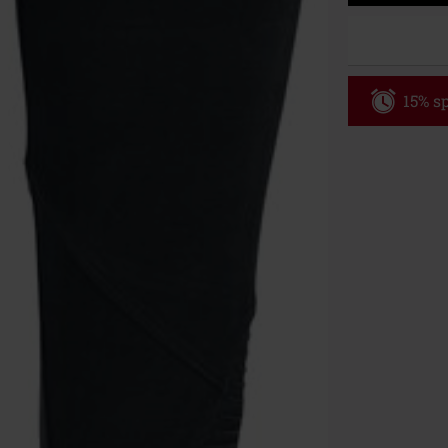
15% sp
Code
WE
Gültig bis zu
Nur Online. Mi
Nach Codeeing
Nicht mit and
Bücher, Medien
Die Toten Hose