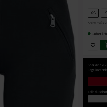
Wähle
XS
deine
Artikelmaße u
Größe
Sofort lief
Spar dir die 
Tage kostenlo
Falls du schon