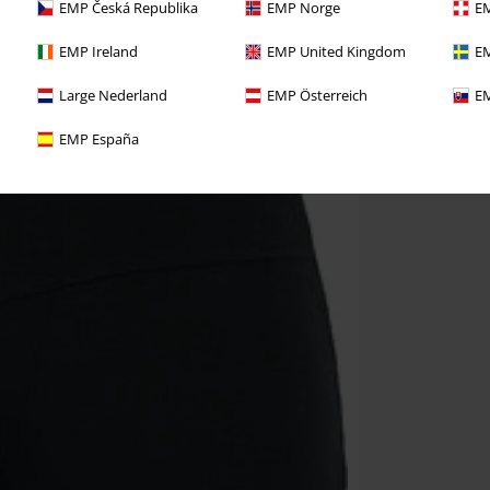
EMP Česká Republika
EMP Norge
EM
EMP Ireland
EMP United Kingdom
EM
Large Nederland
EMP Österreich
EM
EMP España