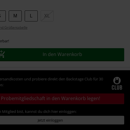
S
M
L
XL
nd Größentabelle
erbar!
In den Warenkorb
Versandkosten und probiere direkt den Backstage Club für 30
s:
Probemitgliedschaft in den Warenkorb legen!
 Mitglied bist, kannst du dich hier einloggen:
Jetzt einloggen