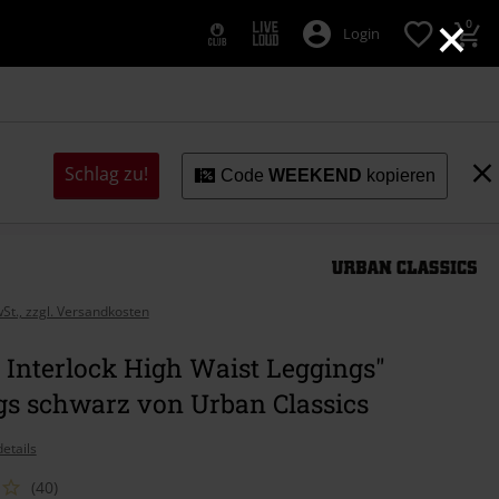
×
0
Login
Schlag zu!
Code
WEEKEND
kopieren
wSt., zzgl. Versandkosten
 Interlock High Waist Leggings"
gs schwarz von Urban Classics
etails
(40)