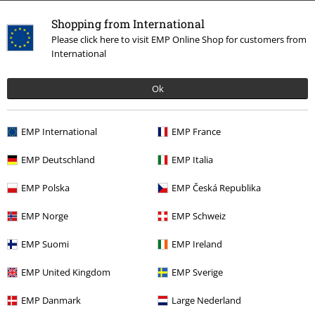
übliche Größe bestellen und die Maßtabelle außer Acht lassen.
Trotzdem genommen, sehr bequem.
Shopping from International
Please click here to visit EMP Online Shop for customers from
International
Qualität
Ok
5
Design
5
Passform
EMP International
EMP France
3
EMP Deutschland
EMP Italia
Verifizierte Rezension
War diese Bewertung hilfreich für dich?
EMP Polska
EMP Česká Republika
EMP Norge
EMP Schweiz
EMP Suomi
EMP Ireland
Kommentieren
EMP United Kingdom
EMP Sverige
EMP Danmark
Large Nederland