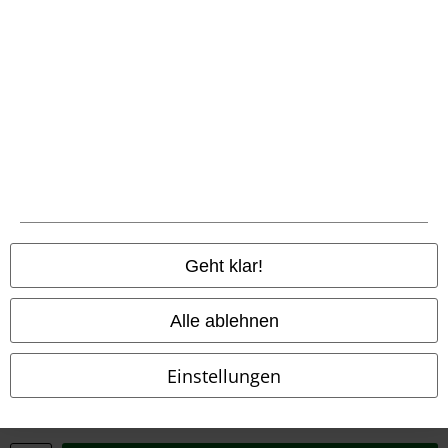
Entsorgung und Umweltschutz
Konformitätserklärung
Information zur Barrierefreiheit
Cookie-Einstellungen
Vertrag widerrufen
Alle Preise inkl. gesetzlicher Mehrwertsteuer, zzgl.
Versandkosten
Geht klar!
© 1986-2026 E.M.P. Merchandising HGmbH
Alle ablehnen
Einstellungen
EMP Online Shops
EMP International