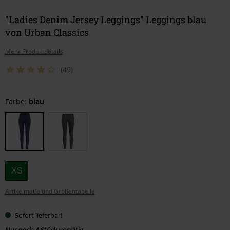
"Ladies Denim Jersey Leggings" Leggings blau
von Urban Classics
Mehr Produktdetails
(49)
Wähle
Farbe:
blau
deine
Größe
XS
Artikelmaße und Größentabelle
Sofort lieferbar!