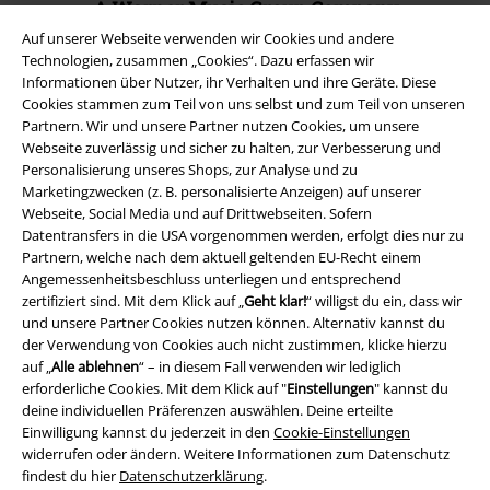
A Warner Music Group Company
Auf unserer Webseite verwenden wir Cookies und andere
Technologien, zusammen „Cookies“. Dazu erfassen wir
Informationen über Nutzer, ihr Verhalten und ihre Geräte. Diese
Cookies stammen zum Teil von uns selbst und zum Teil von unseren
Partnern. Wir und unsere Partner nutzen Cookies, um unsere
Webseite zuverlässig und sicher zu halten, zur Verbesserung und
Personalisierung unseres Shops, zur Analyse und zu
Marketingzwecken (z. B. personalisierte Anzeigen) auf unserer
Webseite, Social Media und auf Drittwebseiten. Sofern
Datentransfers in die USA vorgenommen werden, erfolgt dies nur zu
Partnern, welche nach dem aktuell geltenden EU-Recht einem
Angemessenheitsbeschluss unterliegen und entsprechend
zertifiziert sind. Mit dem Klick auf „
Geht klar!
“ willigst du ein, dass wir
und unsere Partner Cookies nutzen können. Alternativ kannst du
Rechtliches
der Verwendung von Cookies auch nicht zustimmen, klicke hierzu
AGB
auf „
Alle ablehnen
“ – in diesem Fall verwenden wir lediglich
erforderliche Cookies. Mit dem Klick auf "
Einstellungen
" kannst du
deine individuellen Präferenzen auswählen. Deine erteilte
Impressum
Einwilligung kannst du jederzeit in den
Cookie-Einstellungen
widerrufen oder ändern. Weitere Informationen zum Datenschutz
Datenschutz
findest du hier
Datenschutzerklärung
.