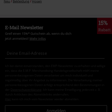
Neu
Bekleidung
Hosen
15%
E-Mail Newsletter
Rabatt
Greif einen 15%* Gutschein ab, wenn du dich
jetzt anmeldest!
Mehr Infos
Ich bin damit einverstanden, den EMP-Newsletter zu erhalten und willige
ein, dass die E.M.P. Merchandising Handelsgesellschaft mbH meine
personenbezogenen Daten verarbeitet um mich individuell und
regelmäßig über ihr Angebot zu informieren. Die Verarbeitung meiner
personenbezogenen Daten erfolgt entsprechend den Bestimmungen in
der
Datenschutzerklärung
. Ich kann meine Einwilligung jederzeit z. B.
durch Anklicken des Abmeldelinks widerrufen.
Hier
kann ich mich vom Newsletter wieder abmelden.
Anmelden