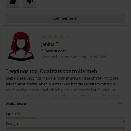
Kommentieren
Janina T.
3 Bewertungen
Geschrieben am: Samstag, 16.08.2025
Leggings top, Qualitätskontrolle meh
Liebe diese Leggings, hab sie noch in grau und auch rot (rot gibts
Kommentar jetzt abschicken!
leider nicht mehr). Aber in letzter Zeit hat die Qualitätskontrolle
stark nachgelassen. Egal, ob ich die blaue einzeln kaufe oder im
etwas günstigeren Doppelpack mit der grauen, es ist jedes mal eine
Überraschung, ob das Gummiband okay oder porös ist. Für den
Mehr lesen
Preis einfach nicht in Ordnung.
Qualität
Im großen und Ganzen liebe ich diese Leggings aber, sie sitzen
2
Design
super, sind sehr bequem und machen auch in großen Größen eine
super Figur.