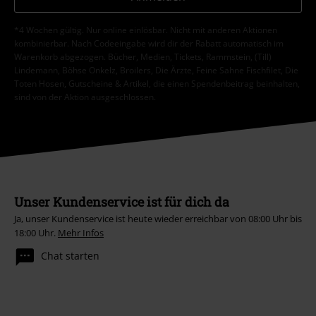
*4 Wochen gültig. Nur online einlösbar. Nicht mit anderen Aktionen
kombinierbar. Nach Codeeingabe wird dir der Rabatt automatisch im
Warenkorb abgezogen. Bücher, Medien, Tickets, Rammstein, (Till)
Lindemann, Böhse Onkelz, Broilers, Die Ärzte, Feine Sahne Fischfilet, Die
Toten Hosen, Gutscheine & Artikel, die einen Spendenbeitrag beinhalten,
sind von der Aktion ausgeschlossen.
Unser Kundenservice ist für dich da
Ja, unser Kundenservice ist heute wieder erreichbar von 08:00 Uhr bis
18:00 Uhr.
Mehr Infos
Chat starten