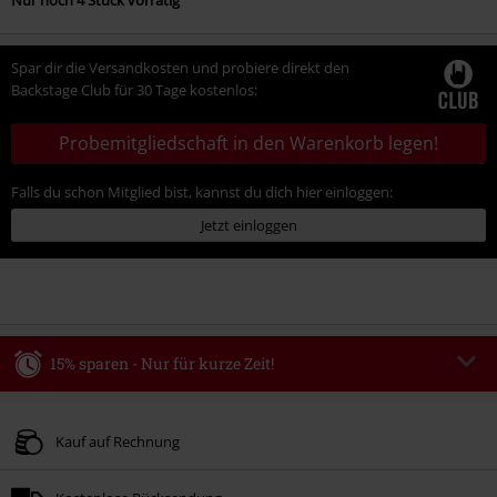
Nur noch 4 Stück vorrätig
Spar dir die Versandkosten und probiere direkt den
Backstage Club für 30 Tage kostenlos:
Probemitgliedschaft in den Warenkorb legen!
Falls du schon Mitglied bist, kannst du dich hier einloggen:
Jetzt einloggen
15% sparen - Nur für kurze Zeit!
Code
WEEKEND
Code kopieren
Gültig bis zum 09.08.2026
Kauf auf Rechnung
Nur Online. Mindestbestellwert 49.99€.