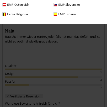
Katrin G.
EMP Österreich
EMP Slovensko
224 Bewertungen
Geschrieben am: Samstag, 10.12.2022
Large Belgique
EMP España
Körpergröße in Meter: 1.65
Gekaufte Größe: 5XL
Kommentar jetzt abschicken!
Naja
Rutscht immer wieder runter, jedenfalls hat man das Gefühl und ist
nicht so optimal wie die graue davon.
Qualität
5
Design
4
Passform
2
Verifizierte Rezension
War diese Bewertung hilfreich für dich?