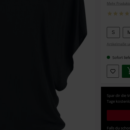
Mehr Produktd
Wähle
S
deine
Artikelmaße u
Größe
Sofort lief
Spar dir die 
Tage kostenlo
Falls du schon