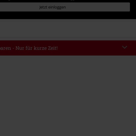
Jetzt einloggen
aren - Nur für kurze Zeit!
EKEND
Code kopieren
m 09.08.2026
ndestbestellwert 49.99€.
abe wird dir der Rabatt automatisch am Ende der Bestellung abgezogen.
eren Aktionscodes kombinierbar. Von der Reduzierung ausgeschlossen sind
, Tickets, Rammstein, (Till) Lindemann, Böhse Onkelz, Broilers, Die Ärzte,
n, Metality, Gutscheine & Artikel, die einen Spendenbeitrag beinhalten.