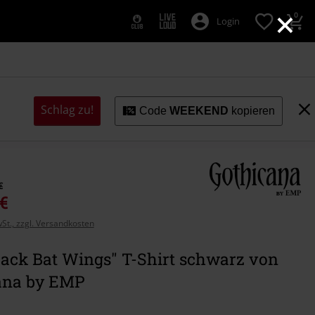
×
0
Login
Schlag zu!
Code
WEEKEND
kopieren
€
 €
wSt., zzgl. Versandkosten
Back Bat Wings" T-Shirt schwarz von
ana by EMP