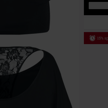
15% sp
Code
WE
Gültig bis zu
Nur Online. Mi
Nach Codeeing
Nicht mit and
Bücher, Medien
Die Toten Hose