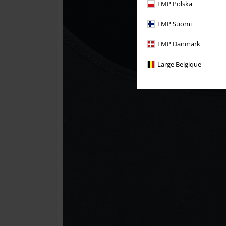
EMP Polska
EMP Suomi
EMP Danmark
Large Belgique