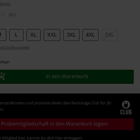
etails
(41)
M
L
XL
XXL
3XL
4XL
5XL
nd Größentabelle
erbar!
In den Warenkorb
Versandkosten und probiere direkt den Backstage Club für 30
s:
Probemitgliedschaft in den Warenkorb legen!
 Mitglied bist, kannst du dich hier einloggen: