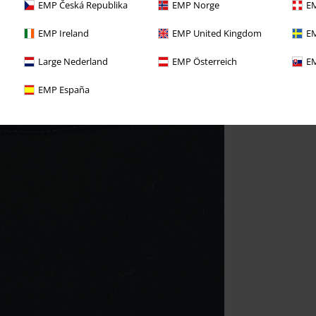
EMP Česká Republika
EMP Norge
EM
EMP Ireland
EMP United Kingdom
EM
Large Nederland
EMP Österreich
EM
EMP España