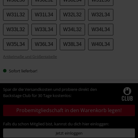
W31L32
W31L34
W32L32
W32L34
W33L32
W33L34
W34L32
W34L34
W35L34
W36L34
W38L34
W40L34
Artikelmaße und Größentabelle
Sofort lieferbar!
Spar dir die Versandkosten und probiere direkt den
Backstage Club für 30 Tage kostenlos:
Probemitgliedschaft in den Warenkorb legen!
Falls du schon Mitglied bist, kannst du dich hier einloggen:
Jetzt einloggen