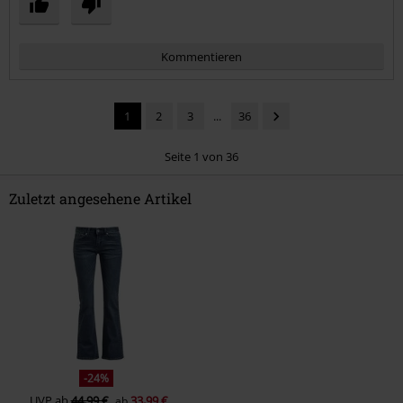
Kommentieren
1
2
3
...
36
Seite 1 von 36
Zuletzt angesehene Artikel
Kommentar jetzt abschicken!
-24%
UVP
ab
44,99 €
33,99 €
ab