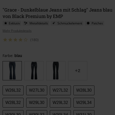
"Grace - Dunkelblaue Jeans mit Schlag" Jeans blau
von Black Premium by EMP
Exklusiv
Metalldetails
Schmuckelement
Patches
Mehr Produktdetails
(180)
Wähle
Farbe:
blau
deine
Größe
+2
W26L32
W27L30
W27L32
W28L30
W28L32
W29L30
W29L32
W29L34
W30L30
W30L32
W30L34
W31L30