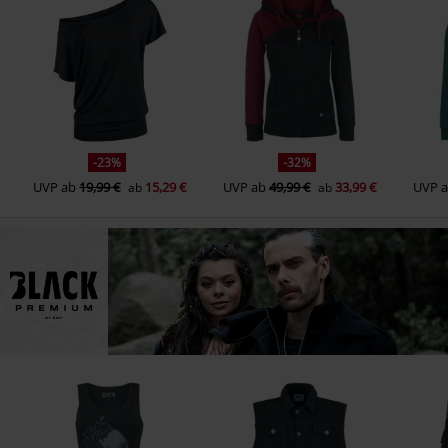
-23%
-32%
UVP
ab
19,99 €
15,29 €
UVP
ab
49,99 €
33,99 €
UVP
ab
ab