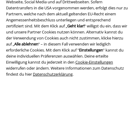
Webseite, Social Media und auf Drittwebseiten. Sofern
Datentransfers in die USA vorgenommen werden, erfolgt dies nur zu
Partnern, welche nach dem aktuell geltenden EU-Recht einem
Angemessenheitsbeschluss unterliegen und entsprechend
zertifiziert sind. Mit dem Klick auf „
Geht klar!
“ willigst du ein, dass wir
und unsere Partner Cookies nutzen können. Alternativ kannst du
Rechtliches
der Verwendung von Cookies auch nicht zustimmen, klicke hierzu
auf „
Alle ablehnen
“ – in diesem Fall verwenden wir lediglich
AGB
erforderliche Cookies. Mit dem Klick auf "
Einstellungen
" kannst du
deine individuellen Präferenzen auswählen. Deine erteilte
Impressum
Einwilligung kannst du jederzeit in den
Cookie-Einstellungen
widerrufen oder ändern. Weitere Informationen zum Datenschutz
Datenschutz
findest du hier
Datenschutzerklärung
.
Entsorgung und Umweltschutz
Konformitätserklärung
Information zur Barrierefreiheit
Cookie-Einstellungen