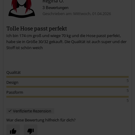
Regina O.
3 Bewertungen
Geschrieben am: Mittwoch, 01.04.2026
Tolle Hose passt perfekt
Ich bin 174 cm groß und wiege 70 kg und die Hose passt perfekt,
Kommentar jetzt abschicken!
habe sie in Größe 30/32 gekauft. Die Qualität ist auch super und der
Stoff ist schön weich
Qualität
5
Design
5
Passform
5
Verifizierte Rezension
War diese Bewertung hilfreich für dich?