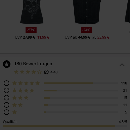
-57%
-24%
UVP
27,99 €
11,99 €
UVP
ab
44,99 €
33,99 €
ab
180 Bewertungen
4.40
118
31
15
11
5
Qualität
4.5/5