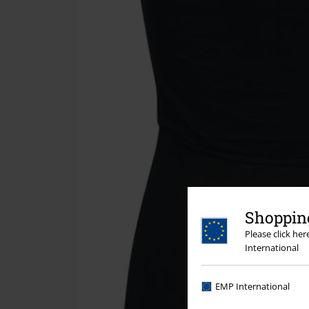
Shopping
Please click he
International
EMP International