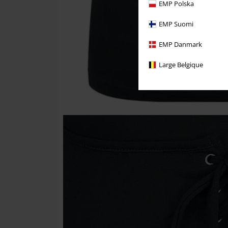
EMP Polska
EMP Suomi
EMP Danmark
Large Belgique