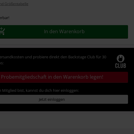
nd Größentabelle
erbar!
In den Warenkorb
Versandkosten und probiere direkt den Backstage Club für 30
s:
Probemitgliedschaft in den Warenkorb legen!
 Mitglied bist, kannst du dich hier einloggen:
Jetzt einloggen