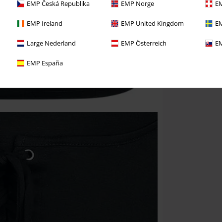
EMP Česká Republika
EMP Norge
EM
EMP Ireland
EMP United Kingdom
EM
Large Nederland
EMP Österreich
EM
EMP España