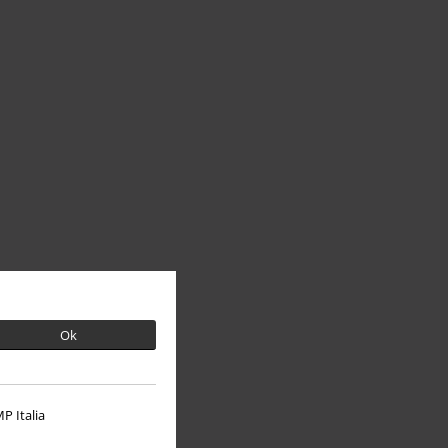
Ok
P Italia