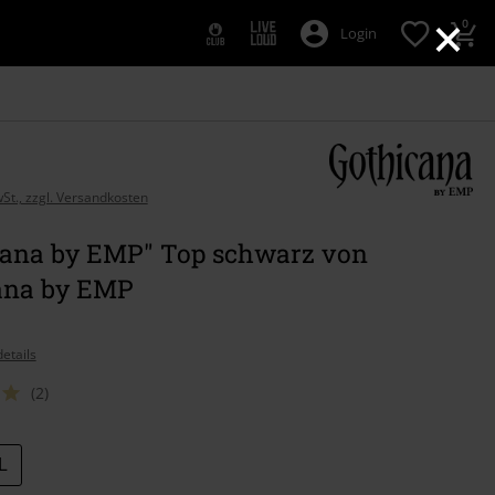
×
0
Login
wSt., zzgl. Versandkosten
cana by EMP" Top schwarz von
ana by EMP
etails
(2)
L