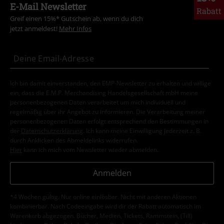
E-Mail Newsletter
Rabatt
Greif einen 15%* Gutschein ab, wenn du dich
jetzt anmeldest!
Mehr Infos
Ich bin damit einverstanden, den EMP-Newsletter zu erhalten und willige
ein, dass die E.M.P. Merchandising Handelsgesellschaft mbH meine
personenbezogenen Daten verarbeitet um mich individuell und
regelmäßig über ihr Angebot zu informieren. Die Verarbeitung meiner
personenbezogenen Daten erfolgt entsprechend den Bestimmungen in
der
Datenschutzerklärung
. Ich kann meine Einwilligung jederzeit z. B.
durch Anklicken des Abmeldelinks widerrufen.
Hier
kann ich mich vom Newsletter wieder abmelden.
Anmelden
*4 Wochen gültig. Nur online einlösbar. Nicht mit anderen Aktionen
kombinierbar. Nach Codeeingabe wird dir der Rabatt automatisch im
Warenkorb abgezogen. Bücher, Medien, Tickets, Rammstein, (Till)