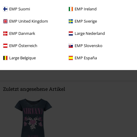
Länge
EMP Suomi
EMP Ireland
zu kurz
perfekt
zu lang
EMP United Kingdom
EMP Sverige
Verifizierte Rezension
War diese Bewertung hilfreich für dich?
EMP Danmark
Large Nederland
EMP Österreich
EMP Slovensko
Large Belgique
EMP España
Kommentieren
Zuletzt angesehene Artikel
Kommentar jetzt abschicken!