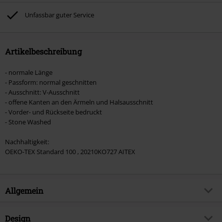
ausgeschlossen sind Bücher, Medien, Tickets, Rammstein, (Till) Lindemann,
Böhse Onkelz, Broilers, Die Ärzte, Die Toten Hosen, Metality, Gutscheine &
Unfassbar guter Service
Artikel, die einen Spendenbeitrag beinhalten.
Artikelbeschreibung
- normale Länge
- Passform: normal geschnitten
- Ausschnitt: V-Ausschnitt
- offene Kanten an den Ärmeln und Halsausschnitt
- Vorder- und Rückseite bedruckt
- Stone Washed
Nachhaltigkeit:
OEKO-TEX Standard 100 , 20210KO727 AITEX
Allgemein
Artikelnummer:
552893
Design