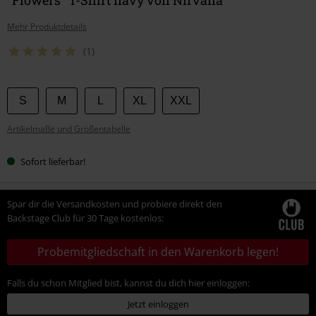
Mehr Produktdetails
(1)
Wähle
S
M
L
XL
XXL
deine
Artikelmaße und Größentabelle
Größe
Sofort lieferbar!
Spar dir die Versandkosten und probiere direkt den
Backstage Club für 30 Tage kostenlos:
Probemitgliedschaft in den Warenkorb legen!
Falls du schon Mitglied bist, kannst du dich hier einloggen:
Jetzt einloggen