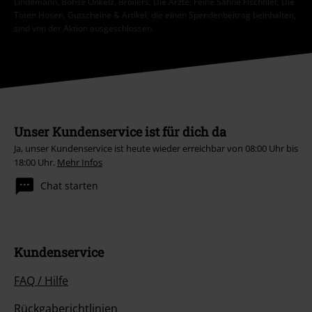
Lindemann, Böhse Onkelz, Broilers, Die Ärzte, Feine Sahne Fischfilet, Die
Toten Hosen, Gutscheine & Artikel, die einen Spendenbeitrag beinhalten,
sind von der Aktion ausgeschlossen.
Unser Kundenservice ist für dich da
Ja, unser Kundenservice ist heute wieder erreichbar von 08:00 Uhr bis
18:00 Uhr.
Mehr Infos
Chat starten
Kundenservice
FAQ / Hilfe
Rückgaberichtlinien