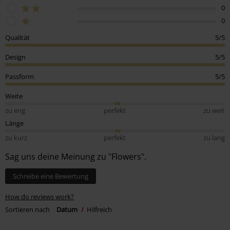
0
0
Qualität
5/5
Design
5/5
Passform
5/5
Weite
zu eng
perfekt
zu weit
Länge
zu kurz
perfekt
zu lang
Sag uns deine Meinung zu "Flowers".
Schreibe eine Bewertung
How do reviews work?
Sortieren nach
Datum
Hilfreich