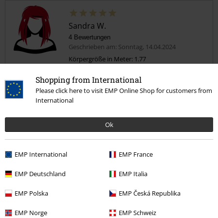
Sandra W.
4 Bewertungen
Geschrieben am: Sonntag, 14.04.2024
Körpergröße in Meter: 1.77
Wähm
Shopping from International
Neues Lieblingsshirt - ist in Farbe, Motiv und Paßform genau richtig
Please click here to visit EMP Online Shop for customers from
:-)
International
Ok
Qualität
EMP International
EMP France
5
Design
EMP Deutschland
EMP Italia
5
Passform
EMP Polska
EMP Česká Republika
5
Weite
zu eng
perfekt
zu weit
EMP Norge
EMP Schweiz