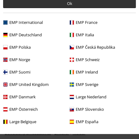
Ok
EMP International
EMP France
Zuletzt angesehene Artikel
EMP Deutschland
EMP Italia
EMP Polska
EMP Česká Republika
EMP Norge
EMP Schweiz
EMP Suomi
EMP Ireland
EMP United Kingdom
EMP Sverige
%
EMP Danmark
Large Nederland
29,99 €
EMP Österreich
EMP Slovensko
Large Belgique
EMP España
Mehr Kategorien. Mehr Möglichkeiten.
Bekleidung & Accessoires
Einteiler
Kleider