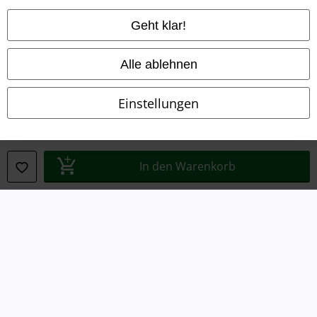
AGB
Geht klar!
Impressum
Alle ablehnen
Datenschutz
Einstellungen
Entsorgung und Umweltschutz
Konformitätserklärung
In den Warenkorb
Information zur Barrierefreiheit
Cookie-Einstellungen
Vertrag widerrufen
Alle Preise inkl. gesetzlicher Mehrwertsteuer, zzgl.
Versandkosten
© 1986-2026 E.M.P. Merchandising HGmbH