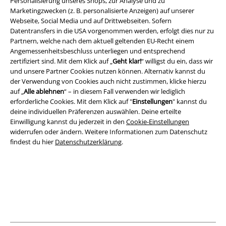
Personalisierung unseres Shops, zur Analyse und zu
die vielen neuen Funktionen und Vorteile!
Marketingzwecken (z. B. personalisierte Anzeigen) auf unserer
Webseite, Social Media und auf Drittwebseiten. Sofern
Datentransfers in die USA vorgenommen werden, erfolgt dies nur zu
Partnern, welche nach dem aktuell geltenden EU-Recht einem
Angemessenheitsbeschluss unterliegen und entsprechend
zertifiziert sind. Mit dem Klick auf „
Geht klar!
“ willigst du ein, dass wir
A Warner Music Group Company
und unsere Partner Cookies nutzen können. Alternativ kannst du
der Verwendung von Cookies auch nicht zustimmen, klicke hierzu
auf „
Alle ablehnen
“ – in diesem Fall verwenden wir lediglich
erforderliche Cookies. Mit dem Klick auf "
Einstellungen
" kannst du
deine individuellen Präferenzen auswählen. Deine erteilte
Einwilligung kannst du jederzeit in den
Cookie-Einstellungen
widerrufen oder ändern. Weitere Informationen zum Datenschutz
findest du hier
Datenschutzerklärung
.
Rechtliches