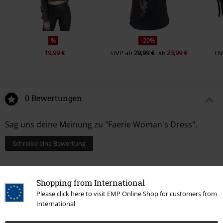
%
-20%
19,99 €
UVP
ab
29,99 €
23,99 €
UV
ab
0 Bewertungen
Sag uns deine Meinung zu "Faerie Woman's Dress".
Schreibe eine Bewertung
Shopping from International
Please click here to visit EMP Online Shop for customers from
International