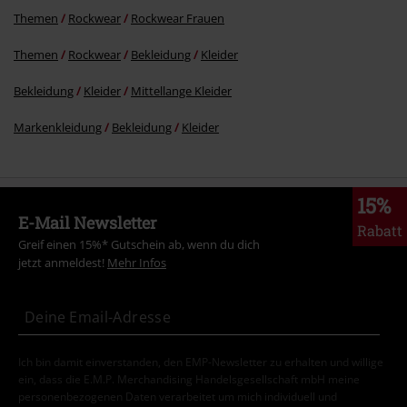
Themen
Rockwear
Rockwear Frauen
Themen
Rockwear
Bekleidung
Kleider
Bekleidung
Kleider
Mittellange Kleider
Markenkleidung
Bekleidung
Kleider
15%
E-Mail Newsletter
Rabatt
Greif einen 15%* Gutschein ab, wenn du dich
jetzt anmeldest!
Mehr Infos
Ich bin damit einverstanden, den EMP-Newsletter zu erhalten und willige
ein, dass die E.M.P. Merchandising Handelsgesellschaft mbH meine
personenbezogenen Daten verarbeitet um mich individuell und