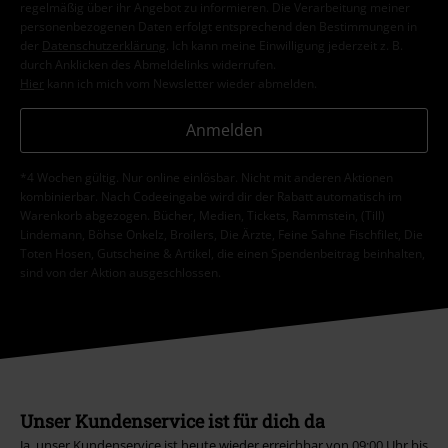
regelmäßig über ihr Angebot zu informieren. Die Verarbeitung meiner
personenbezogenen Daten erfolgt entsprechend den Bestimmungen in
der
Datenschutzerklärung
. Ich kann meine Einwilligung jederzeit z. B.
durch Anklicken des Abmeldelinks widerrufen.
Hier
kann ich mich vom Newsletter wieder abmelden.
Anmelden
*4 Wochen gültig. Nur online einlösbar. Nicht mit anderen Aktionen
kombinierbar. Nach Codeeingabe wird dir der Rabatt automatisch im
Warenkorb abgezogen. Bücher, Medien, Tickets, Rammstein, (Till)
Lindemann, Böhse Onkelz, Broilers, Die Ärzte, Feine Sahne Fischfilet, Die
Toten Hosen, Gutscheine & Artikel, die einen Spendenbeitrag beinhalten,
sind von der Aktion ausgeschlossen.
Unser Kundenservice ist für dich da
Ja, unser Kundenservice ist heute wieder erreichbar von 09:00 Uhr bis