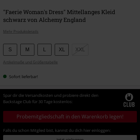
"Faerie Woman's Dress" Mittellanges Kleid
schwarz von Alchemy England
Mehr Produktdetails
Wähle
S
M
L
XL
XXL
deine
Artikelmaße und Größentabelle
Größe
Sofort lieferbar!
Spar dir die Versandkosten und probiere direkt den
Backstage Club für 30 Tage kostenlos:
Probemitgliedschaft in den Warenkorb legen!
Falls du schon Mitglied bist, kannst du dich hier einloggen:
Jetzt einloggen