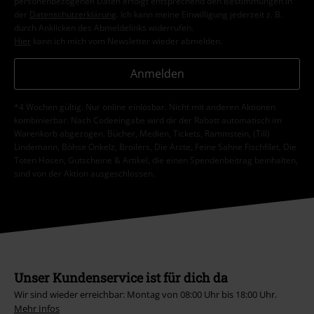
personenbezogenen Daten erfolgt entsprechend den Bestimmungen in
der
Datenschutzerklärung
. Ich kann meine Einwilligung jederzeit z. B.
durch Anklicken des Abmeldelinks widerrufen.
Hier
kann ich mich vom Newsletter wieder abmelden.
Anmelden
*4 Wochen gültig. Nur online einlösbar. Nicht mit anderen Aktionen
kombinierbar. Nach Codeeingabe wird dir der Rabatt automatisch im
Warenkorb abgezogen. Bücher, Medien, Tickets, Rammstein, (Till)
Lindemann, Böhse Onkelz, Broilers, Die Ärzte, Feine Sahne Fischfilet, Die
Toten Hosen, Gutscheine & Artikel, die einen Spendenbeitrag beinhalten,
sind von der Aktion ausgeschlossen.
Unser Kundenservice ist für dich da
Wir sind wieder erreichbar: Montag von 08:00 Uhr bis 18:00 Uhr.
Mehr Infos