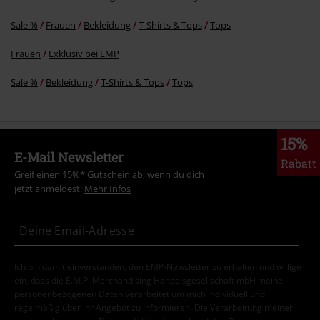
Sale %
Frauen
Bekleidung
T-Shirts & Tops
Tops
Frauen
Exklusiv bei EMP
Sale %
Bekleidung
T-Shirts & Tops
Tops
15%
E-Mail Newsletter
Rabatt
Greif einen 15%* Gutschein ab, wenn du dich
jetzt anmeldest!
Mehr Infos
Ich bin damit einverstanden, den EMP-Newsletter zu erhalten und willige
ein, dass die E.M.P. Merchandising Handelsgesellschaft mbH meine
personenbezogenen Daten verarbeitet um mich individuell und
regelmäßig über ihr Angebot zu informieren. Die Verarbeitung meiner