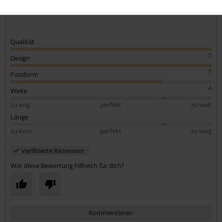
Waschen so. Freu mich drauf, es öfter zu tragen ;)
Qualität
5
Design
5
Passform
4
Weite
zu eng
perfekt
zu weit
Länge
zu kurz
perfekt
zu lang
Verifizierte Rezension
War diese Bewertung hilfreich für dich?
Kommentieren