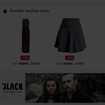
Kunden kauften auch
-52%
-40%
UVP
49,99 €
23,99 €
UVP
24,99 €
14,99 €