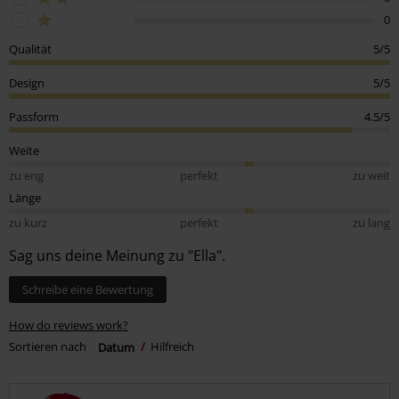
0
Qualität
5/5
Design
5/5
Passform
4.5/5
Weite
zu eng
perfekt
zu weit
Länge
zu kurz
perfekt
zu lang
Sag uns deine Meinung zu "Ella".
Schreibe eine Bewertung
How do reviews work?
Sortieren nach
Datum
Hilfreich