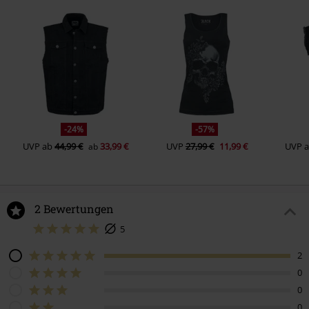
-24%
-57%
UVP
ab
44,99 €
33,99 €
UVP
27,99 €
11,99 €
UVP
ab
2 Bewertungen
5
2
0
0
0