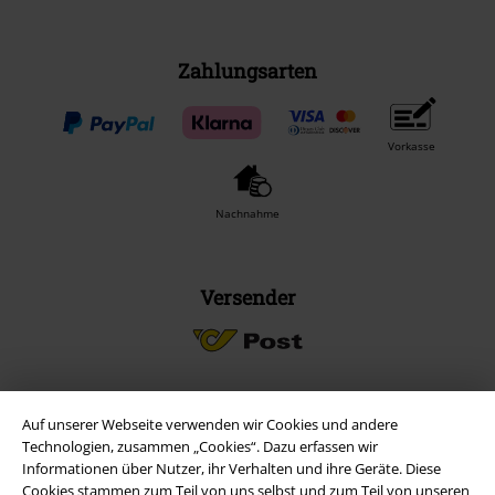
Zahlungsarten
Vorkasse
Nachnahme
Versender
Auf unserer Webseite verwenden wir Cookies und andere
EMP App
Technologien, zusammen „Cookies“. Dazu erfassen wir
Lade dir jetzt kostenlos unsere neue EMP App runter und genieße
Informationen über Nutzer, ihr Verhalten und ihre Geräte. Diese
die vielen neuen Funktionen und Vorteile!
Cookies stammen zum Teil von uns selbst und zum Teil von unseren