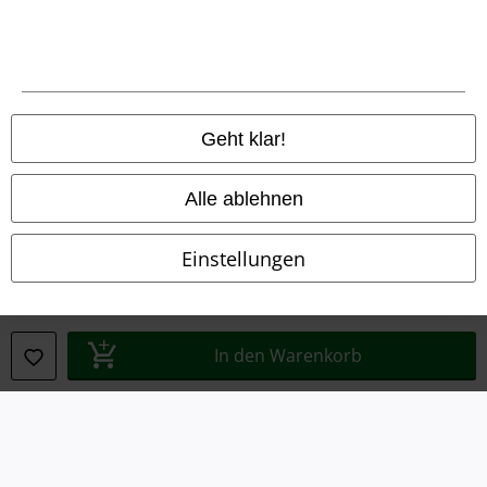
Impressum
Datenschutz
Geht klar!
Entsorgung und Umweltschutz
Konformitätserklärung
Alle ablehnen
Information zur Barrierefreiheit
Einstellungen
Cookie-Einstellungen
Vertrag widerrufen
In den Warenkorb
Alle Preise inkl. gesetzlicher Mehrwertsteuer, zzgl.
Versandkosten
© 1986-2026 E.M.P. Merchandising HGmbH