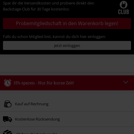
Spar dir die Versandkosten und probiere direkt den
Backstage Club für 30 Tage kostenlos:
Probemitgliedschaft in den Warenkorb legen!
Falls du schon Mitglied bist, kannst du dich hier einloggen:
Jetzt einloggen
15% sparen - Nur für kurze Zeit!
Code
WEEKEND
Code kopieren
Gültig bis zum 09.08.2026
Kauf auf Rechnung
Nur Online. Mindestbestellwert 49.99€.
Kostenlose Rücksendung
Nach Codeeingabe wird dir der Rabatt automatisch am Ende der Bestellung
abgezogen.