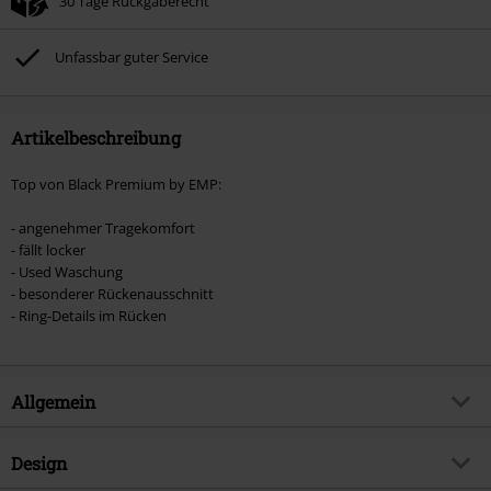
30 Tage Rückgaberecht
Nicht mit anderen Aktionscodes kombinierbar. Von der Reduzierung
ausgeschlossen sind Bücher, Medien, Tickets, Rammstein, (Till) Lindemann,
Böhse Onkelz, Broilers, Die Ärzte, Die Toten Hosen, Metality, Gutscheine &
Unfassbar guter Service
Artikel, die einen Spendenbeitrag beinhalten.
Artikelbeschreibung
Top von Black Premium by EMP:
- angenehmer Tragekomfort
- fällt locker
- Used Waschung
- besonderer Rückenausschnitt
- Ring-Details im Rücken
Allgemein
Artikelnummer:
572036
Design
Titel
Ella