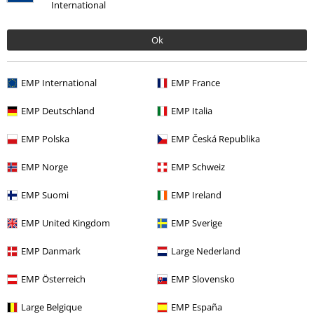
zu kurz
perfekt
zu lang
International
Verifizierte Rezension
Ok
War diese Bewertung hilfreich für dich?
EMP International
EMP France
EMP Deutschland
EMP Italia
Kommentieren
EMP Polska
EMP Česká Republika
EMP Norge
EMP Schweiz
Sabrina S.
EMP Suomi
EMP Ireland
34 Bewertungen
Geschrieben am: Samstag, 19.04.2025
EMP United Kingdom
EMP Sverige
Körpergröße in Meter: 1.78
Gekaufte Größe: XL
EMP Danmark
Large Nederland
Kommentar jetzt abschicken!
Schönes leichtes Teil
EMP Österreich
EMP Slovensko
Entspricht genau der Größe, fällt unten etwas luftiger aus und das
Material ist weich und leicht. Hoffe das bleibt nach dem ersten
Large Belgique
EMP España