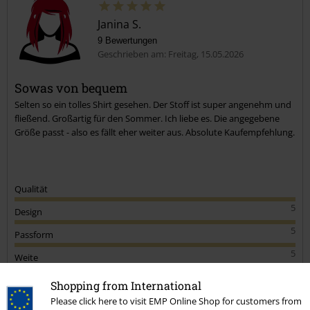
Janina S.
9 Bewertungen
Geschrieben am: Freitag, 15.05.2026
Sowas von bequem
Selten so ein tolles Shirt gesehen. Der Stoff ist super angenehm und
fließend. Großartig für den Sommer. Ich liebe es. Die angegebene
Größe passt - also es fällt eher weiter aus. Absolute Kaufempfehlung.
Qualität
5
Design
5
Passform
5
Weite
zu eng
perfekt
zu weit
Shopping from International
Länge
Please click here to visit EMP Online Shop for customers from